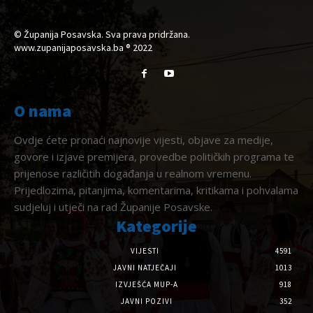
© Županija Posavska. Sva prava pridržana.
www.zupanijaposavska.ba ® 2022
O nama
Ovdje ćete pronaći najnovije vijesti, objave za medije,
govore i izjave premijera, provedbe političkih programa te
prijenose različitih događanja u realnom vremenu.
Prijedlozima, pitanjima, komentarima, kritikama i pohvalama
sudjeluj i utječi na rad Županije Posavske.
Kategorije
VIJESTI
4591
JAVNI NATJEČAJI
1013
IZVJEŠĆA MUP-A
918
JAVNI POZIVI
352