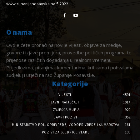
www.zupanijaposavska.ba ® 2022
O nama
Ovdje ćete pronaći najnovije vijesti, objave za medije,
govore i izjave premijera, provedbe političkih programa te
prijenose različitih događanja u realnom vremenu.
Prijedlozima, pitanjima, komentarima, kritikama i pohvalama
sudjeluj i utječi na rad Županije Posavske.
Kategorije
VIJESTI
4591
JAVNI NATJEČAJI
1014
IZVJEŠĆA MUP-A
920
JAVNI POZIVI
352
MINISTARSTVO POLJOPRIVREDE, VODOPRIVREDE I ŠUMARSTVA
161
POZIVI ZA SJEDNICE VLADE
130