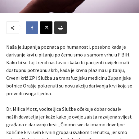
Naša je županija poznata po humanosti, posebno kada je
darivanje krvi u pitanju po čemu smo u samom vrhu u F BIH.
Kako bi se taj trend nastavio i kako bi pacijenti uvijek imali
dostupnu potrebnu skrb, kada je krvna plazma u pitanju,
Crveni križ ŽP i Služba za transfuzijsku medicinu Županijske
bolnice Orašje pokrenuli su novu akciju darivanja krvi koja se
provodi ovoga tjedna.
Dr. Milica Mott, voditeljica Službe očekuje dobar odaziv
naših davatelja jer kaže kako je ovdje zaista razvijena svijest
građana o darivanju krvi. „Činimo sve da imamo dovoljne
količine krvi svih krvnih grupa u svakom trenutku, jer smo