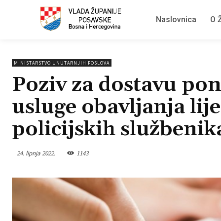
Naslovnica
O Ž
MINISTARSTVO UNUTARNJIH POSLOVA
Poziv za dostavu po
usluge obavljanja lij
policijskih služben
24. lipnja 2022.
1143