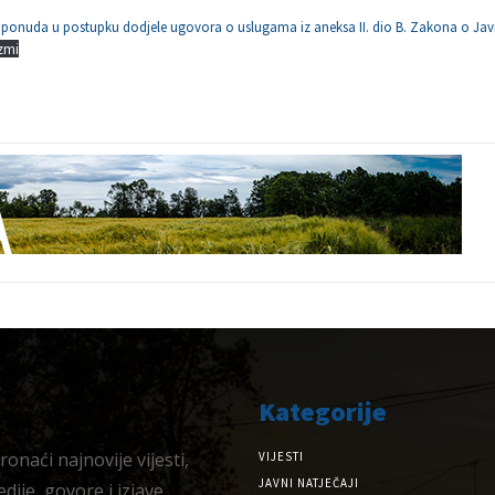
 ponuda u postupku dodjele ugovora o uslugama iz aneksa II. dio B. Zakona o Ja
zmi
Kategorije
onaći najnovije vijesti,
VIJESTI
JAVNI NATJEČAJI
dije, govore i izjave