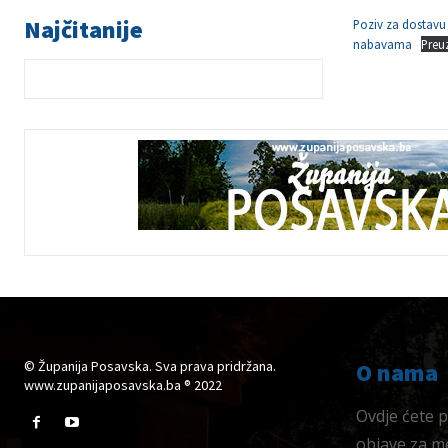
Najčitanije
Poziv za dostavu
nabavama
Preu
© Županija Posavska. Sva prava pridržana.
O nama
www.zupanijaposavska.ba ® 2022
Ovdje ćete pr
objave za me