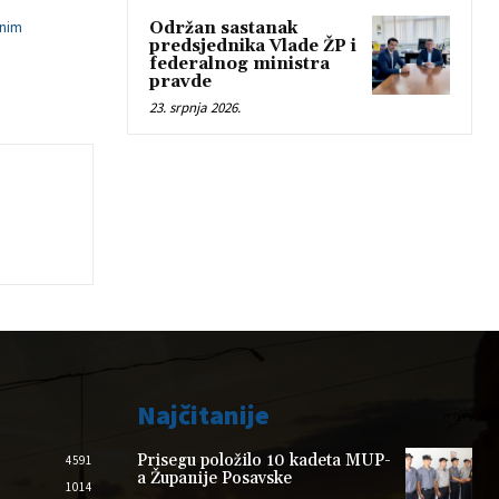
vnim
Održan sastanak
predsjednika Vlade ŽP i
federalnog ministra
pravde
23. srpnja 2026.
Najčitanije
Prisegu položilo 10 kadeta MUP-
4591
a Županije Posavske
1014