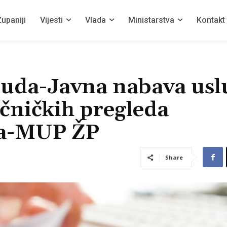
upaniji
Vijesti
Vlada
Ministarstva
Kontakt
nuda-Javna nabava usl
ečničkih pregleda
ika-MUP ŽP
Share