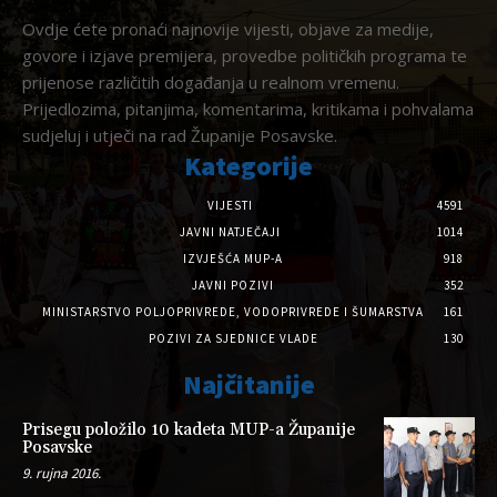
Ovdje ćete pronaći najnovije vijesti, objave za medije,
govore i izjave premijera, provedbe političkih programa te
prijenose različitih događanja u realnom vremenu.
Prijedlozima, pitanjima, komentarima, kritikama i pohvalama
sudjeluj i utječi na rad Županije Posavske.
Kategorije
VIJESTI
4591
JAVNI NATJEČAJI
1014
IZVJEŠĆA MUP-A
918
JAVNI POZIVI
352
MINISTARSTVO POLJOPRIVREDE, VODOPRIVREDE I ŠUMARSTVA
161
POZIVI ZA SJEDNICE VLADE
130
Najčitanije
Prisegu položilo 10 kadeta MUP-a Županije
Posavske
9. rujna 2016.