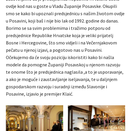
ovdje kod nas u goste u Vladu Županije Posavske. Okupili
smo se kako bi upoznali predsjednicu s našim životom ovdje
u Posavini, koji baš i nije bio lak od 1992. godine do danas.
Borimo se sa svim problemima i tražimo potporu od
predsjednice Republike Hrvatske koja je veliki prijatelj
Bosne i Hercegovine, što smo vidjeli i na Večernjakovom
pečatu u njenoj izjavi, a pogotovo nas u Posavini.
Očekujemo da će svoju poziciju iskoristiti kako bi našla
modele da pomogne Županiji Posavskoj u njenom razvoju
te onome što je predsjednica naglasila ,a to je usporavanje,
a ako je moguće i zaustavljanje iseljavanja, te u daljnjem
gospodarskom razvoju i suradnji između Slavonije i
Posavine, izjavio je premijer Klaić.