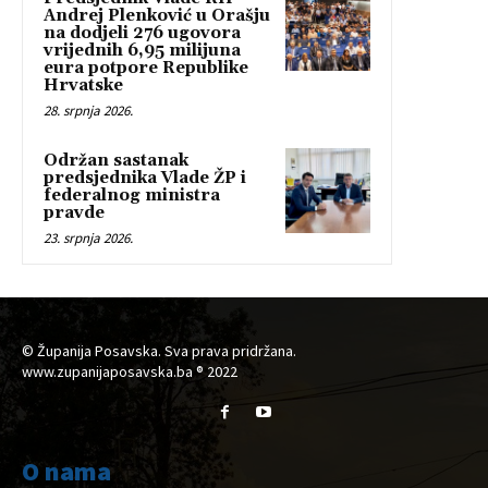
Andrej Plenković u Orašju
na dodjeli 276 ugovora
vrijednih 6,95 milijuna
eura potpore Republike
Hrvatske
28. srpnja 2026.
Održan sastanak
predsjednika Vlade ŽP i
federalnog ministra
pravde
23. srpnja 2026.
© Županija Posavska. Sva prava pridržana.
www.zupanijaposavska.ba ® 2022
O nama