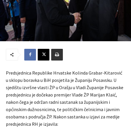
Predsjednica Republike Hrvatske Kolinda Grabar-Kitarović
u sklopu boravka u BiH posjetila je Županiju Posavsku. U
sjedištu izvršne vlasti ŽP u Orašju u Vladi Županije Posavske
predsjednicu je dočekao premijer Vlade ŽP Marijan Klaić,
nakon čega je održan radni sastanak sa županijskim i
općinskim dužnosnicima, te političkim čelnicima i javnim
osobama s područja ŽP. Nakon sastanka u izjavi za medije
predsjednica RH je izjavila: