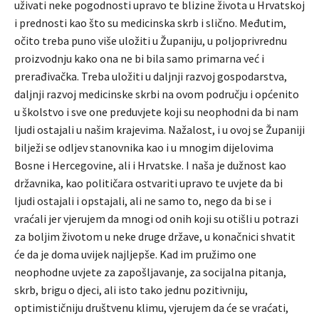
uživati neke pogodnosti upravo te blizine života u Hrvatskoj
i prednosti kao što su medicinska skrb i slično. Međutim,
očito treba puno više uložiti u Županiju, u poljoprivrednu
proizvodnju kako ona ne bi bila samo primarna već i
prerađivačka. Treba uložiti u daljnji razvoj gospodarstva,
daljnji razvoj medicinske skrbi na ovom području i općenito
u školstvo i sve one preduvjete koji su neophodni da bi nam
ljudi ostajali u našim krajevima. Nažalost, i u ovoj se Županiji
bilježi se odljev stanovnika kao i u mnogim dijelovima
Bosne i Hercegovine, ali i Hrvatske. I naša je dužnost kao
državnika, kao političara ostvariti upravo te uvjete da bi
ljudi ostajali i opstajali, ali ne samo to, nego da bi se i
vraćali jer vjerujem da mnogi od onih koji su otišli u potrazi
za boljim životom u neke druge države, u konačnici shvatit
će da je doma uvijek najljepše. Kad im pružimo one
neophodne uvjete za zapošljavanje, za socijalna pitanja,
skrb, brigu o djeci, ali isto tako jednu pozitivniju,
optimističniju društvenu klimu, vjerujem da će se vraćati,