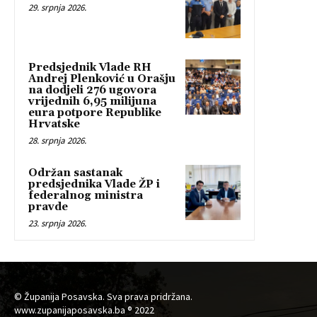
29. srpnja 2026.
Predsjednik Vlade RH
Andrej Plenković u Orašju
na dodjeli 276 ugovora
vrijednih 6,95 milijuna
eura potpore Republike
Hrvatske
28. srpnja 2026.
Održan sastanak
predsjednika Vlade ŽP i
federalnog ministra
pravde
23. srpnja 2026.
© Županija Posavska. Sva prava pridržana.
www.zupanijaposavska.ba ® 2022