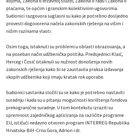
kojima, Zakona o državnoj službi, Zakona o radu i Zakona o
plaćama, te općim i granskim kolektivnim ugovorima.
Sudionici razgovora suglasni su kako je potrebno dosljedno
provesti dogovorena načela zakonskih rješenja na višim i
nižim razinama vlasti.
Osim toga, istaknuti su problemi u oblasti obrazovanja, a
na poseban način udžbenička politika. Predsjednici Klaić,
Herceg i Ćosić istaknuli su nužnost donošenja novih
zakonskih rješenja kako bi se zaustavila praksa izdavanja
skupih udžbenika koji imaju kratak rok uporabe.
Sudionici sastanka složili su se kako je potrebno nastaviti
suradnju i kada su u pitanju mogućnosti korištenja fondova
prekogranične suradnje. U tom kontekstu izrazili su
spremnost zajedničkog apliciranja na različite programe
EU, ističući nedavno otvoren program INTERREG Republika
Hrvatska-BiH-Crna Gora, Adrion i dr.