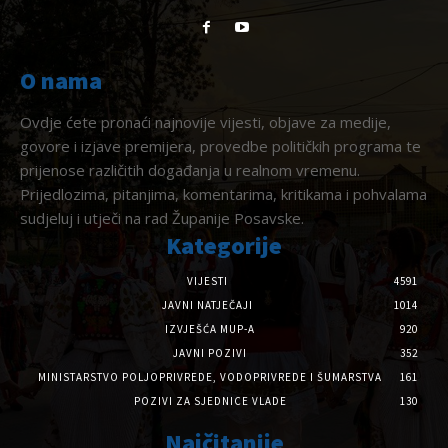
O nama
Ovdje ćete pronaći najnovije vijesti, objave za medije,
govore i izjave premijera, provedbe političkih programa te
prijenose različitih događanja u realnom vremenu.
Prijedlozima, pitanjima, komentarima, kritikama i pohvalama
sudjeluj i utječi na rad Županije Posavske.
Kategorije
VIJESTI
4591
JAVNI NATJEČAJI
1014
IZVJEŠĆA MUP-A
920
JAVNI POZIVI
352
MINISTARSTVO POLJOPRIVREDE, VODOPRIVREDE I ŠUMARSTVA
161
POZIVI ZA SJEDNICE VLADE
130
Najčitanije