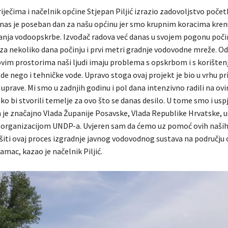
iječima i načelnik općine Stjepan Piljić izrazio zadovoljstvo poč
nas je poseban dan za našu općinu jer smo krupnim koracima kren
tanja vodoopskrbe. Izvođač radova već danas u svojem pogonu poči
 za nekoliko dana počinju i prvi metri gradnje vodovodne mreže. Od
vim prostorima naši ljudi imaju problema s opskrbom i s korište
e nego i tehničke vode. Upravo stoga ovaj projekt je bio u vrhu pr
uprave. Mi smo u zadnjih godinu i pol dana intenzivno radili na ov
o bi stvorili temelje za ovo što se danas desilo. U tome smo i uspje
e značajno Vlada Županije Posavske, Vlada Republike Hrvatske, uš
 organizacijom UNDP-a. Uvjeren sam da ćemo uz pomoć ovih naših
šiti ovaj proces izgradnje javnog vodovodnog sustava na području 
mac, kazao je načelnik Piljić.