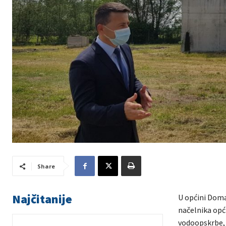
Share
Najčitanije
U općini Doma
načelnika opći
vodoopskrbe, 