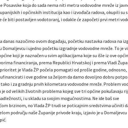
je Posavske koja do sada nema niti metra vodovodne mreže iz javn
upanijskih i općinskih institucija kao i izvođača radova, okupili su 
e će biti postavljen vodotoranj, i odakle će započeti prvi metri vo
da danas nazočimo ovom događaju, početku nastavka radova na izg
 u Domaljevcu i ujedno početku izgradnje vodovodne mreže. To je vi
općine koji je naznačen u svim aplikacijama koje su išle iz ove opć
vorima financiranja, prema Republici Hrvatskoj i prema Vladi Župa
 prioritet je Vlada ŽP počela pomagati od prošle godine, odnosno,
ufinancirati i ove godine sa željom da damo dovoljno dobru potpo
, tako i za gradnju prvih kilometara vodovodne mreže. Problem v
 je od velikih životnih problema kojeg sve tri općine pokušavaju rij
nadležnosti, i u skladu sa svojim mogućnostima. Ne ide baš sve
ćom brzinom, no Vlada ŽP trudi se poticajnim sredstvima učiniti da
jelom području naše Županije privode kraju, izjavio je u Domaljevcu
pić.