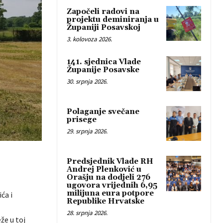
Započeli radovi na
projektu deminiranja u
Županiji Posavskoj
3. kolovoza 2026.
141. sjednica Vlade
Županije Posavske
30. srpnja 2026.
Polaganje svečane
prisege
29. srpnja 2026.
Predsjednik Vlade RH
Andrej Plenković u
Orašju na dodjeli 276
ugovora vrijednih 6,95
milijuna eura potpore
ća i
Republike Hrvatske
28. srpnja 2026.
že u toj