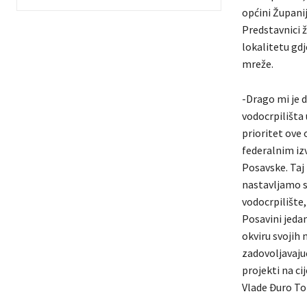
općini Župani
Predstavnici ž
lokalitetu gdj
mreže.
-Drago mi je 
vodocrpilišta
prioritet ove 
federalnim iz
Posavske. Taj
nastavljamo s
vodocrpilište
Posavini jedan
okviru svojih 
zadovoljavaju
projekti na ci
Vlade Đuro To