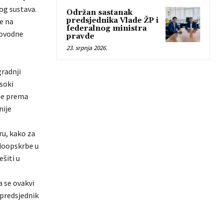
og sustava.
Održan sastanak
predsjednika Vlade ŽP i
se na
federalnog ministra
dovodne
pravde
23. srpnja 2026.
radnji
soki
ine prema
nije
ru, kako za
odoopskrbe u
ešiti u
 se ovakvi
 predsjednik