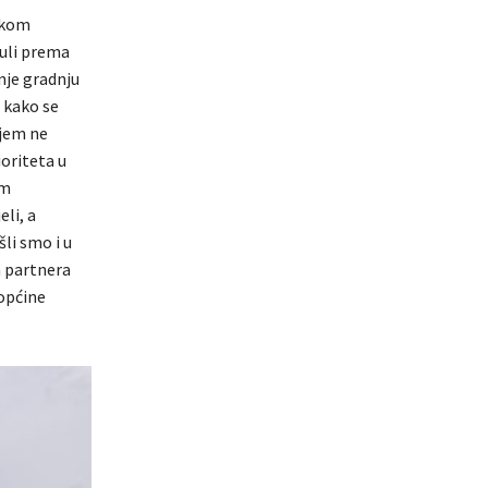
etkom
uli prema
nje gradnju
 kako se
njem ne
ioriteta u
im
li, a
li smo i u
 partnera
općine