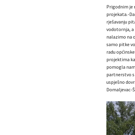
Prigodnim je r
projekata.-Da
rješavanju pi
vodotornja, a
nalazimo na o
samo pitke vod
radu općinske 
projektima kak
pomogla nam j
partnerstvo s
uspješno dovr
Domaljevac-Ša