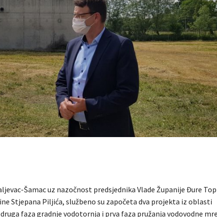
ljevac-Šamac uz nazočnost predsjednika Vlade Županije Đure Topi
ne Stjepana Piljića, službeno su započeta dva projekta iz oblasti
druga faza gradnje vodotornja i prva faza pružanja vodovodne mre