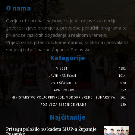
O nama
Ovdje ćete pronaći najnovije vijesti, objave za medije,
govore i izjave premijera, provedbe političkih programa te
prijenose različitih događanja u realnom vremenu.
Prijedlozima, pitanjima, komentarima, kritikama i pohvalama
sudjeluj i utječi na rad Županije Posavske.
Kategorije
VIJESTI
4591
JAVNI NATJEČAJI
1014
IZVJEŠĆA MUP-A
920
JAVNI POZIVI
352
MINISTARSTVO POLJOPRIVREDE, VODOPRIVREDE I ŠUMARSTVA
161
POZIVI ZA SJEDNICE VLADE
130
Najčitanije
Prisegu položilo 10 kadeta MUP-a Županije
Posavske