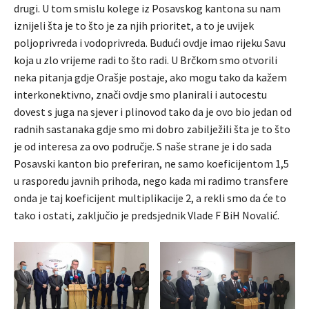
drugi. U tom smislu kolege iz Posavskog kantona su nam
iznijeli šta je to što je za njih prioritet, a to je uvijek
poljoprivreda i vodoprivreda. Budući ovdje imao rijeku Savu
koja u zlo vrijeme radi to što radi. U Brčkom smo otvorili
neka pitanja gdje Orašje postaje, ako mogu tako da kažem
interkonektivno, znači ovdje smo planirali i autocestu
dovest s juga na sjever i plinovod tako da je ovo bio jedan od
radnih sastanaka gdje smo mi dobro zabilježili šta je to što
je od interesa za ovo područje. S naše strane je i do sada
Posavski kanton bio preferiran, ne samo koeficijentom 1,5
u rasporedu javnih prihoda, nego kada mi radimo transfere
onda je taj koeficijent multiplikacije 2, a rekli smo da će to
tako i ostati, zaključio je predsjednik Vlade F BiH Novalić.