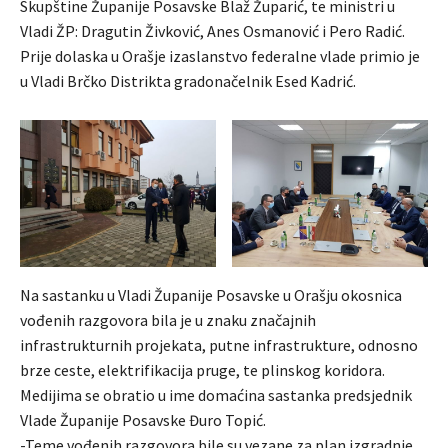
Skupštine Županije Posavske Blaž Župarić, te ministri u
Vladi ŽP: Dragutin Živković, Anes Osmanović i Pero Radić.
Prije dolaska u Orašje izaslanstvo federalne vlade primio je
u Vladi Brčko Distrikta gradonačelnik Esed Kadrić.
Na sastanku u Vladi Županije Posavske u Orašju okosnica
vođenih razgovora bila je u znaku značajnih
infrastrukturnih projekata, putne infrastrukture, odnosno
brze ceste, elektrifikacija pruge, te plinskog koridora.
Medijima se obratio u ime domaćina sastanka predsjednik
Vlade Županije Posavske Đuro Topić.
-Teme vođenih razgovora bile su vezane za plan izgradnje