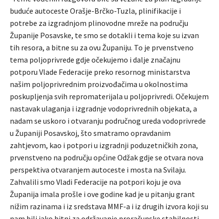
buduće autoceste Orašje-Brčko-Tuzla, plinifikacije i
potrebe za izgradnjom plinovodne mreže na području
Županije Posavske, te smo se dotakli i tema koje su izvan
tih resora, a bitne su za ovu Županiju. To je prvenstveno
tema poljoprivrede gdje očekujemo i dalje značajnu
potporu Vlade Federacije preko resornog ministarstva
našim poljoprivrednim proizvođačima u okolnostima
poskupljenja svih repromaterijala u poljoprivredi. Očekujem
nastavak ulaganja i izgradnje vodoprivrednih objekata, a
nadam se uskoro i otvaranju područnog ureda vodoprivrede
u Županiji Posavskoj, što smatramo opravdanim
zahtjevom, kao i potpori u izgradnji poduzetničkih zona,
prvenstveno na području općine Odžak gdje se otvara nova
perspektiva otvaranjem autoceste i mosta na Svilaju.
Zahvalili smo Vladi Federacije na potpori koju je ova
Županija imala prošle i ove godine kad je u pitanju grant
nižim razinama i iz sredstava MMF-a i iz drugih izvora koji su
nam bili jako bitni za održavanje proračunske stabilnosti