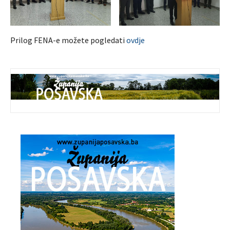
Prilog FENA-e možete pogledati
ovdje