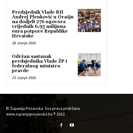
Predsjednik Vlade RH
Andrej Plenković u Orašju
na dodjeli 276 ugovora
vrijednih 6,95 milijuna
eura potpore Republike
Hrvatske
28. srpnja 2026.
Održan sastanak
predsjednika Vlade ŽP i
federalnog ministra
pravde
23. srpnja 2026.
© Županija Posavska. Sva prava pridržana.
www.zupanijaposavska.ba ® 2022