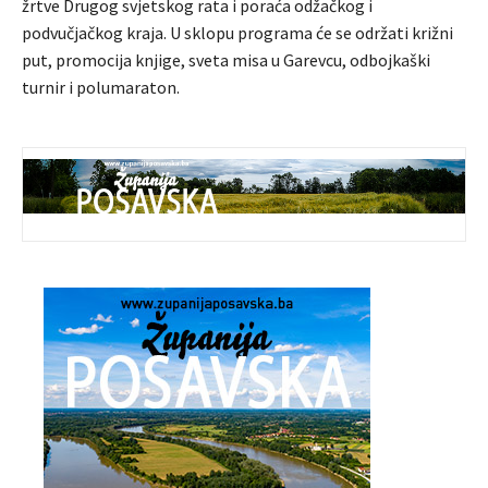
žrtve Drugog svjetskog rata i poraća odžačkog i
podvučjačkog kraja. U sklopu programa će se održati križni
put, promocija knjige, sveta misa u Garevcu, odbojkaški
turnir i polumaraton.