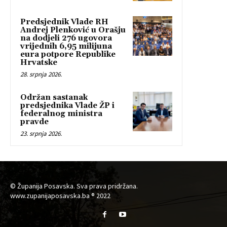
Predsjednik Vlade RH
Andrej Plenković u Orašju
na dodjeli 276 ugovora
vrijednih 6,95 milijuna
eura potpore Republike
Hrvatske
28. srpnja 2026.
Održan sastanak
predsjednika Vlade ŽP i
federalnog ministra
pravde
23. srpnja 2026.
© Županija Posavska. Sva prava pridržana.
www.zupanijaposavska.ba ® 2022