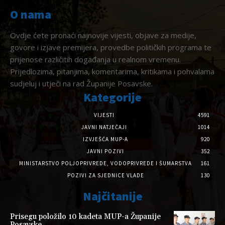
O nama
Ovdje ćete pronaći najnovije vijesti, objave za medije,
govore i izjave premijera, provedbe političkih programa te
prijenose različitih događanja u realnom vremenu.
Prijedlozima, pitanjima, komentarima, kritikama i pohvalama
sudjeluj i utječi na rad Županije Posavske.
Kategorije
VIJESTI
4591
JAVNI NATJEČAJI
1014
IZVJEŠĆA MUP-A
920
JAVNI POZIVI
352
MINISTARSTVO POLJOPRIVREDE, VODOPRIVREDE I ŠUMARSTVA
161
POZIVI ZA SJEDNICE VLADE
130
Najčitanije
Prisegu položilo 10 kadeta MUP-a Županije
Posavske