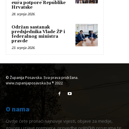
eura potpore Republike
Hrvatske
28. srpnja 2026.
Održan sastanak
predsjednika Vlade ŽP i
federalnog ministra
pravde
23. srpnja 2026.
© Županija Posavska. Sva prava pridržana.
www.zupanijaposavska.ba ® 2022
O nama
Ovdje ćete pronaći najnovije vijesti, objave za medije,
govore i izjave premijera, provedbe političkih programa te