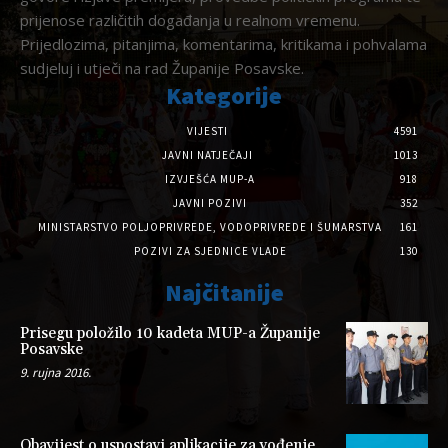
prijenose različitih događanja u realnom vremenu.
Prijedlozima, pitanjima, komentarima, kritikama i pohvalama
sudjeluj i utječi na rad Županije Posavske.
Kategorije
VIJESTI
4591
JAVNI NATJEČAJI
1013
IZVJEŠĆA MUP-A
918
JAVNI POZIVI
352
MINISTARSTVO POLJOPRIVREDE, VODOPRIVREDE I ŠUMARSTVA
161
POZIVI ZA SJEDNICE VLADE
130
Najčitanije
Prisegu položilo 10 kadeta MUP-a Županije
Posavske
9. rujna 2016.
Obavijest o uspostavi aplikacije za vođenje