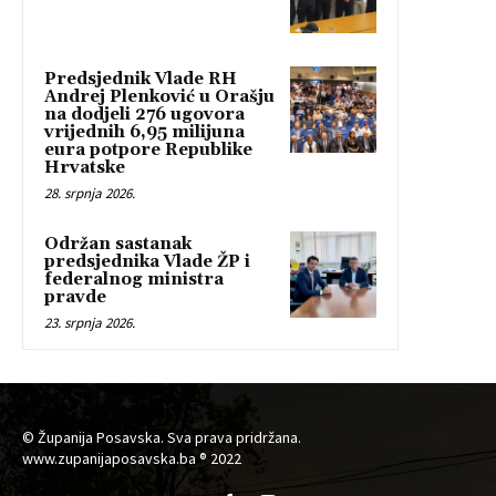
Predsjednik Vlade RH
Andrej Plenković u Orašju
na dodjeli 276 ugovora
vrijednih 6,95 milijuna
eura potpore Republike
Hrvatske
28. srpnja 2026.
Održan sastanak
predsjednika Vlade ŽP i
federalnog ministra
pravde
23. srpnja 2026.
© Županija Posavska. Sva prava pridržana.
www.zupanijaposavska.ba ® 2022