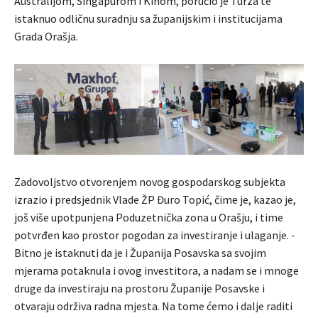
Australijom, Singapurom i Kinom, poručio je Turza te
istaknuo odličnu suradnju sa županijskim i institucijama
Grada Orašja.
Zadovoljstvo otvorenjem novog gospodarskog subjekta
izrazio i predsjednik Vlade ŽP Đuro Topić, čime je, kazao je,
još više upotpunjena Poduzetnička zona u Orašju, i time
potvrđen kao prostor pogodan za investiranje i ulaganje. -
Bitno je istaknuti da je i Županija Posavska sa svojim
mjerama potaknula i ovog investitora, a nadam se i mnoge
druge da investiraju na prostoru Županije Posavske i
otvaraju održiva radna mjesta. Na tome ćemo i dalje raditi