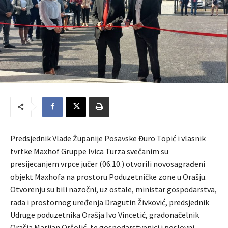
Predsjednik Vlade Županije Posavske Đuro Topić i vlasnik
tvrtke Maxhof Gruppe Ivica Turza svečanim su
presijecanjem vrpce jučer (06.10.) otvorili novosagrađeni
objekt Maxhofa na prostoru Poduzetničke zone u Orašju.
Otvorenju su bili nazočni, uz ostale, ministar gospodarstva,
rada i prostornog uređenja Dragutin Živković, predsjednik
Udruge poduzetnika Orašja Ivo Vincetić, gradonačelnik
Orašja Marijan Oršolić, te gospodarstvenici i poslovni