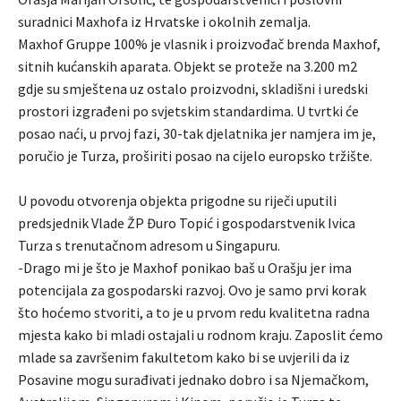
suradnici Maxhofa iz Hrvatske i okolnih zemalja.
Maxhof Gruppe 100% je vlasnik i proizvođač brenda Maxhof,
sitnih kućanskih aparata. Objekt se proteže na 3.200 m2
gdje su smještena uz ostalo proizvodni, skladišni i uredski
prostori izgrađeni po svjetskim standardima. U tvrtki će
posao naći, u prvoj fazi, 30-tak djelatnika jer namjera im je,
poručio je Turza, proširiti posao na cijelo europsko tržište.
U povodu otvorenja objekta prigodne su riječi uputili
predsjednik Vlade ŽP Đuro Topić i gospodarstvenik Ivica
Turza s trenutačnom adresom u Singapuru.
-Drago mi je što je Maxhof ponikao baš u Orašju jer ima
potencijala za gospodarski razvoj. Ovo je samo prvi korak
što hoćemo stvoriti, a to je u prvom redu kvalitetna radna
mjesta kako bi mladi ostajali u rodnom kraju. Zaposlit ćemo
mlade sa završenim fakultetom kako bi se uvjerili da iz
Posavine mogu surađivati jednako dobro i sa Njemačkom,