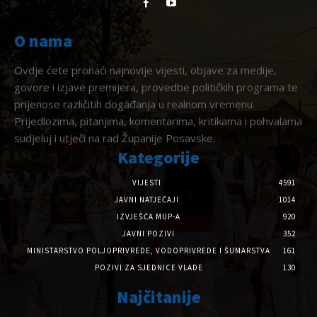
O nama
Ovdje ćete pronaći najnovije vijesti, objave za medije,
govore i izjave premijera, provedbe političkih programa te
prijenose različitih događanja u realnom vremenu.
Prijedlozima, pitanjima, komentarima, kritikama i pohvalama
sudjeluj i utječi na rad Županije Posavske.
Kategorije
VIJESTI
4591
JAVNI NATJEČAJI
1014
IZVJEŠĆA MUP-A
920
JAVNI POZIVI
352
MINISTARSTVO POLJOPRIVREDE, VODOPRIVREDE I ŠUMARSTVA
161
POZIVI ZA SJEDNICE VLADE
130
Najčitanije