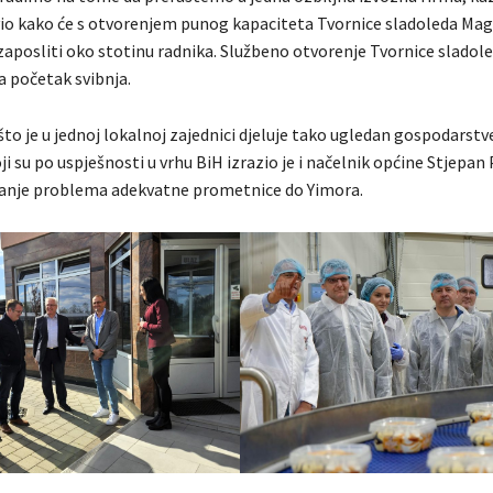
vio kako će s otvorenjem punog kapaciteta Tvornice sladoleda Magic
 zaposliti oko stotinu radnika. Službeno otvorenje Tvornice sladol
a početak svibnja.
što je u jednoj lokalnoj zajednici djeluje tako ugledan gospodarst
i su po uspješnosti u vrhu BiH izrazio je i načelnik općine Stjepan Pi
anje problema adekvatne prometnice do Yimora.