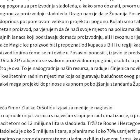
og pogona za proizvodnju sladoleda, a kako smo doznali, prvom u 
ogonu za proizvodnju sladoleda. Drago nam je da je Županija Pos
i doprinos potpore ovom velikom projektu i pogonu. Kušali smo ta
itetan proizvod, pa vjerujem da će naći svoje mjesto na policama di
jnih lanaca koji podržavaju domaću proizvodnju, ali i izvoznu orij
 će Magic Ice proizvod biti prepoznat od kupaca u BiH i u regiji ka
izvod kojima ćemo se mi ovdje u Posavini ponositi, izjavio je pred
 -U Vladi ŽP radujemo se svakom proizvodnom pogonu, osobito u 
 što je ova. To je nadogradnja naših resursa, a raduje i činjenica novi
s kvalitetnim radnim mjestima koja osiguravaju budućnost ovog p
vakvi mega projekti doprinose ukupnom poboljšanju standarda Žup
ća Yimor Zlatko Oršolić u izjavi za medije je naglasio:
o najmoderniju tvornicu s najvećim stupnjem automatizacije, u pro
acitetom od 13 milijuna litara sladoleda. Tržište Bosne i Hercegov
ladoledu je oko 5 milijuna litara, a planiramo i oko 70% usmjeriti
, radimo na tome da prerastemo u jednu ozbiljnu izvoznu firmu, ka