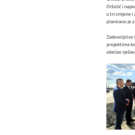
Oršolić i naja
u tri smjene i
planirano je z
Zadovoljstvo 
projektima koj
obećao rješav