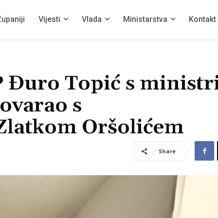
upaniji
Vijesti
Vlada
Ministarstva
Kontakt
P Đuro Topić s minist
govarao s
Zlatkom Oršolićem
Share