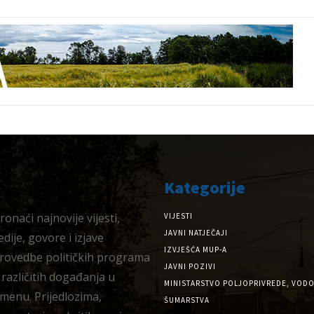
Kategorije
onaći najnovije vijesti,
VIJESTI
JAVNI NATJEČAJI
dije, govore i izjave
IZVJEŠĆA MUP-A
provedbe političkih programa
JAVNI POZIVI
 različitih događanja u
MINISTARSTVO POLJOPRIVREDE, VODO
menu. Prijedlozima,
ŠUMARSTVA