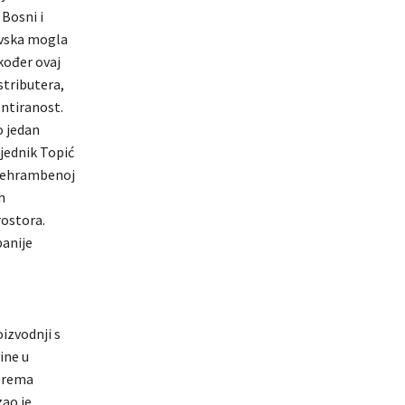
Bosni i
avska mogla
kođer ovaj
stributera,
entiranost.
o jedan
sjednik Topić
prehrambenoj
h
rostora.
anije
izvodnji s
ine u
 prema
zao je