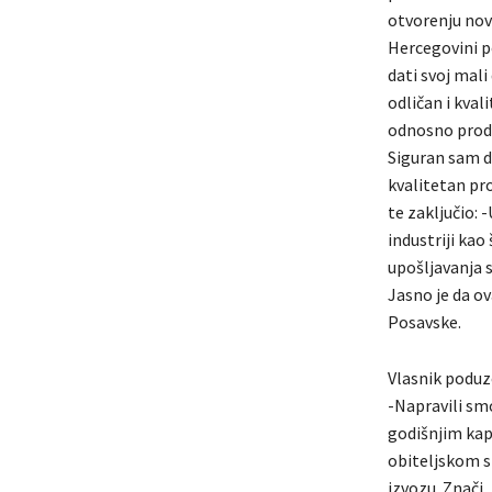
otvorenju nov
Hercegovini p
dati svoj mal
odličan i kval
odnosno proda
Siguran sam da
kvalitetan pro
te zaključio:
industriji kao
upošljavanja 
Jasno je da o
Posavske.
Vlasnik poduze
-Napravili sm
godišnjim kap
obiteljskom s
izvozu. Znači