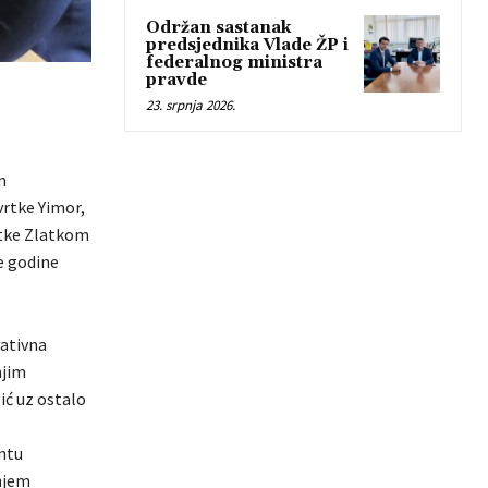
Održan sastanak
predsjednika Vlade ŽP i
federalnog ministra
pravde
23. srpnja 2026.
m
vrtke Yimor,
rtke Zlatkom
e godine
vativna
njim
ić uz ostalo
entu
njem