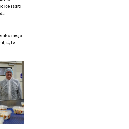
 Ice raditi
eda
venik s mega
ljić, te