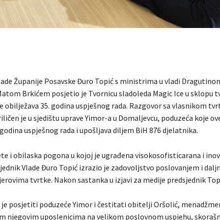
lade Županije Posavske Đuro Topić s ministrima u vladi Dragutino
Matom Brkićem posjetio je Tvornicu sladoleda Magic Ice u sklopu t
ne obilježava 35. godina uspješnog rada. Razgovor sa vlasnikom tv
iličen je u sjedištu uprave Yimor-a u Domaljevcu, poduzeća koje ov
 godina uspješnog rada i upošljava diljem BiH 876 djelatnika.
te i obilaska pogona u kojoj je ugrađena visokosofisticarana i ino
ednik Vlade Đuro Topić izrazio je zadovoljstvo poslovanjem i dalj
erovima tvrtke. Nakon sastanka u izjavi za medije predsjednik Top
je posjetiti poduzeće Yimor i čestitati obitelji Oršolić, menadžm
im njegovim uposlenicima na velikom poslovnom uspjehu, skoraš