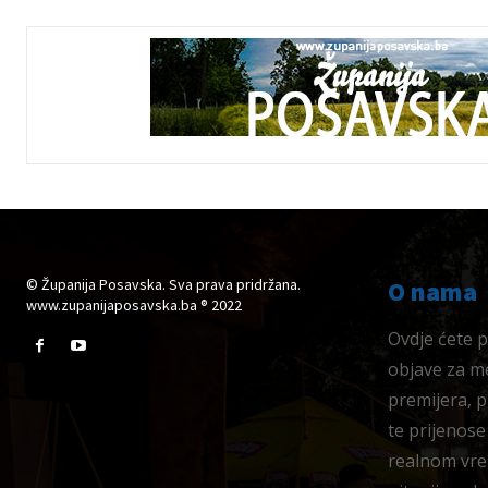
© Županija Posavska. Sva prava pridržana.
O nama
www.zupanijaposavska.ba ® 2022
Ovdje ćete pr
objave za me
premijera, 
te prijenose
realnom vre