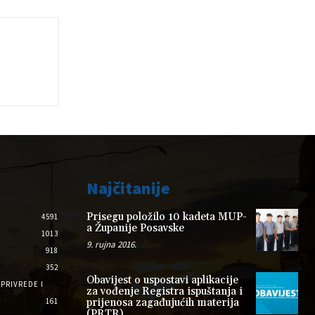
Najčitanije
Prisegu položilo 10 kadeta MUP-
4591
a Županije Posavske
1013
9. rujna 2016.
918
352
Obavijest o uspostavi aplikacije
PRIVREDE I
za vođenje Registra ispuštanja i
161
prijenosa zagađujućih materija
(PRTR)