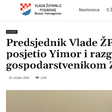
Naslovnica
O Ž
VIJESTI
Predsjednik Vlade Ž
posjetio Yimor i raz
gospodarstvenikom 
20. ožujka 2024.
1334