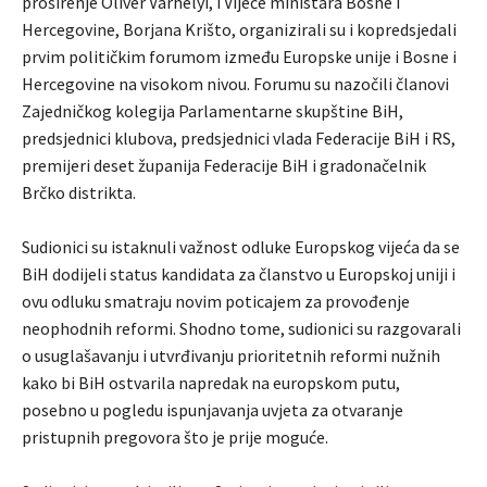
proširenje Oliver Varhelyi, i Vijeće ministara Bosne i
Hercegovine, Borjana Krišto, organizirali su i kopredsjedali
prvim političkim forumom između Europske unije i Bosne i
Hercegovine na visokom nivou. Forumu su nazočili članovi
Zajedničkog kolegija Parlamentarne skupštine BiH,
predsjednici klubova, predsjednici vlada Federacije BiH i RS,
premijeri deset županija Federacije BiH i gradonačelnik
Brčko distrikta.
Sudionici su istaknuli važnost odluke Europskog vijeća da se
BiH dodijeli status kandidata za članstvo u Europskoj uniji i
ovu odluku smatraju novim poticajem za provođenje
neophodnih reformi. Shodno tome, sudionici su razgovarali
o usuglašavanju i utvrđivanju prioritetnih reformi nužnih
kako bi BiH ostvarila napredak na europskom putu,
posebno u pogledu ispunjavanja uvjeta za otvaranje
pristupnih pregovora što je prije moguće.