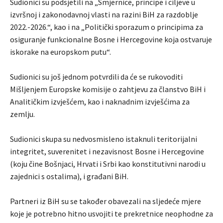
Sudionici su podsjetili na „Smjernice, principe i ciljeve u
izvršnoj i zakonodavnoj vlasti na razini BiH za razdoblje
2022.-2026.“, kao i na „Politički sporazum o principima za
osiguranje funkcionalne Bosne i Hercegovine koja ostvaruje
iskorake na europskom putu“.
Sudionici su još jednom potvrdili da će se rukovoditi
Mišljenjem Europske komisije o zahtjevu za članstvo BiH i
Analitičkim izvješćem, kao i naknadnim izvješćima za
zemlju.
Sudionici skupa su nedvosmisleno istaknuli teritorijalni
integritet, suverenitet i nezavisnost Bosne i Hercegovine
(koju čine Bošnjaci, Hrvati i Srbi kao konstitutivni narodi u
zajednici s ostalima), i građani BiH.
Partneri iz BiH su se također obavezali na sljedeće mjere
koje je potrebno hitno usvojiti te prekretnice neophodne za