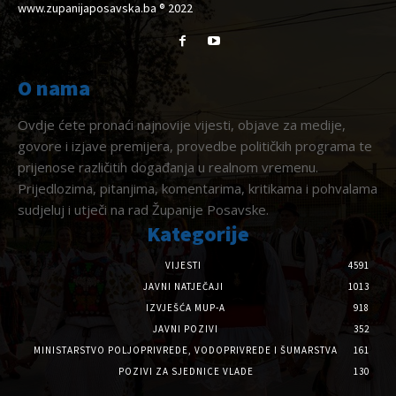
www.zupanijaposavska.ba ® 2022
O nama
Ovdje ćete pronaći najnovije vijesti, objave za medije,
govore i izjave premijera, provedbe političkih programa te
prijenose različitih događanja u realnom vremenu.
Prijedlozima, pitanjima, komentarima, kritikama i pohvalama
sudjeluj i utječi na rad Županije Posavske.
Kategorije
VIJESTI
4591
JAVNI NATJEČAJI
1013
IZVJEŠĆA MUP-A
918
JAVNI POZIVI
352
MINISTARSTVO POLJOPRIVREDE, VODOPRIVREDE I ŠUMARSTVA
161
POZIVI ZA SJEDNICE VLADE
130