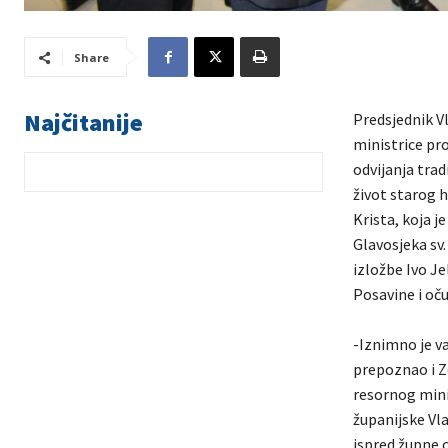
Share
Najčitanije
Predsjednik V
ministrice pro
odvijanja trad
život starog h
Krista, koja j
Glavosjeka sv.
izložbe Ivo Je
Posavine i oču
-Iznimno je va
prepoznao i Z
resornog mini
županijske Vl
ispred župne 