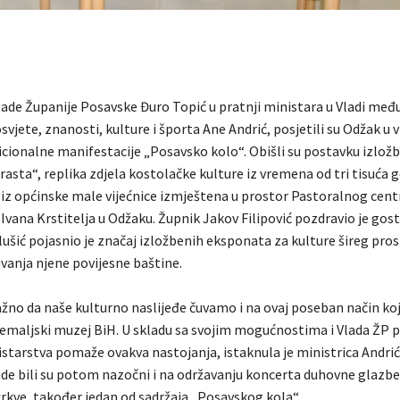
lade Županije Posavske Đuro Topić u pratnji ministara u Vladi među
svjete, znanosti, kulture i športa Ane Andrić, posjetili su Odžak u 
icionalne manifestacije „Posavsko kolo“. Obišli su postavku izlož
rasta“, replika zdjela kostolačke kulture iz vremena od tri tisuća g
e iz općinske male vijećnice izmještena u prostor Pastoralnog cent
 Ivana Krstitelja u Odžaku. Župnik Jakov Filipović pozdravio je gost
lušić pojasnio je značaj izložbenih eksponata za kulture šireg pro
vanja njene povijesne baštine.
žno da naše kulturno naslijeđe čuvamo i na ovaj poseban način koji
emaljski muzej BiH. U skladu sa svojim mogućnostima i Vlada ŽP 
starstva pomaže ovakva nastojanja, istaknula je ministrica Andrić
ade bili su potom nazočni i na održavanju koncerta duhovne glazbe
crkve, također jedan od sadržaja „Posavskog kola“.