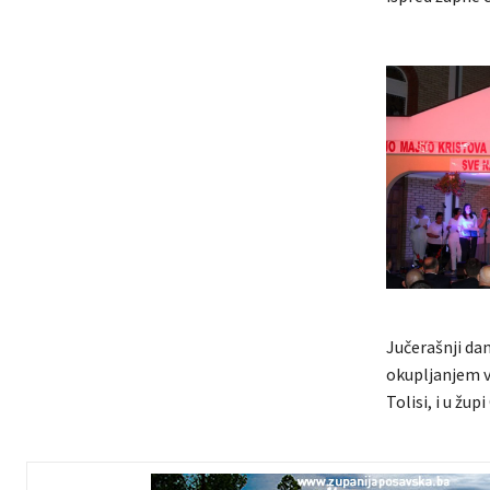
Jučerašnji da
okupljanjem vj
Tolisi, i u žup