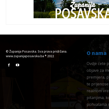
© Županija Posavska. Sva prava pridržana.
O nama
www.zupanijaposavska.ba ® 2022
Ovdje ćete pr
objave za me
premijera, 
te prijenose
realnom vre
pitanjima, k
pohvalama su