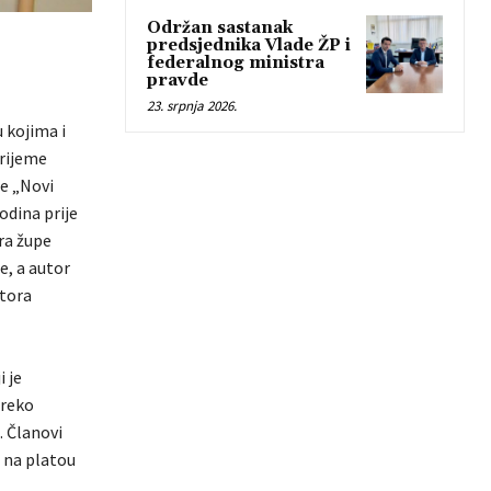
Održan sastanak
predsjednika Vlade ŽP i
federalnog ministra
pravde
23. srpnja 2026.
 kojima i
vrijeme
be „Novi
odina prije
ra župe
e, a autor
stora
 je
preko
. Članovi
 na platou