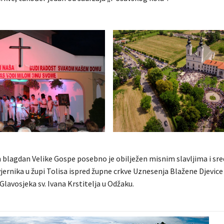
n blagdan Velike Gospe posebno je obilježen misnim slavljima i sre
ernika u župi Tolisa ispred župne crkve Uznesenja Blažene Djevice 
i Glavosjeka sv. Ivana Krstitelja u Odžaku.