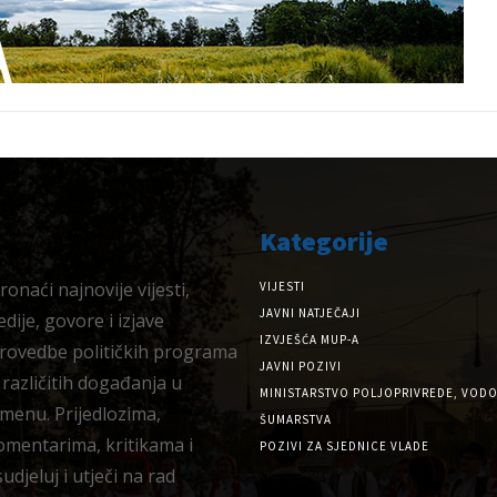
Kategorije
onaći najnovije vijesti,
VIJESTI
JAVNI NATJEČAJI
dije, govore i izjave
IZVJEŠĆA MUP-A
provedbe političkih programa
JAVNI POZIVI
 različitih događanja u
MINISTARSTVO POLJOPRIVREDE, VODO
menu. Prijedlozima,
ŠUMARSTVA
omentarima, kritikama i
POZIVI ZA SJEDNICE VLADE
djeluj i utječi na rad