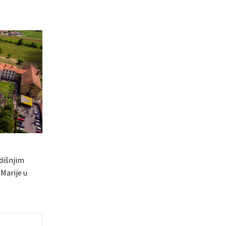
dišnjim
Marije u