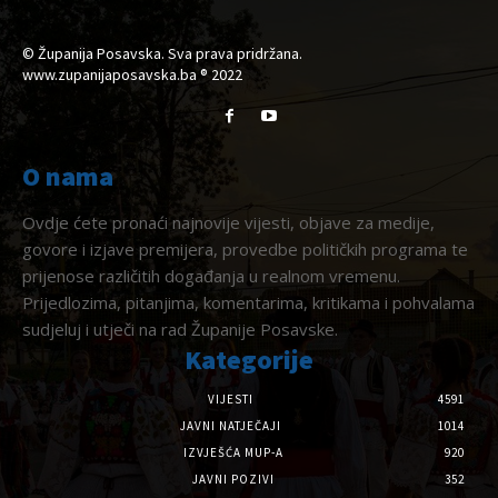
© Županija Posavska. Sva prava pridržana.
www.zupanijaposavska.ba ® 2022
O nama
Ovdje ćete pronaći najnovije vijesti, objave za medije,
govore i izjave premijera, provedbe političkih programa te
prijenose različitih događanja u realnom vremenu.
Prijedlozima, pitanjima, komentarima, kritikama i pohvalama
sudjeluj i utječi na rad Županije Posavske.
Kategorije
VIJESTI
4591
JAVNI NATJEČAJI
1014
IZVJEŠĆA MUP-A
920
JAVNI POZIVI
352