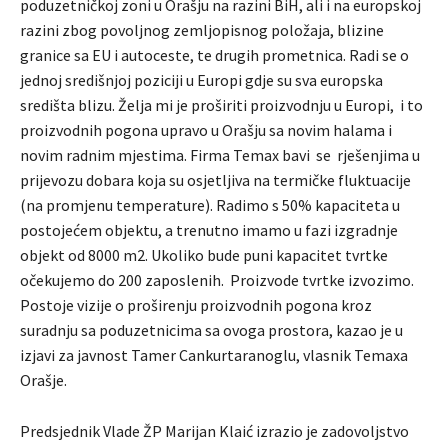
poduzetničkoj zoni u Orašju na razini BiH, ali i na europskoj
razini zbog povoljnog zemljopisnog položaja, blizine
granice sa EU i autoceste, te drugih prometnica. Radi se o
jednoj središnjoj poziciji u Europi gdje su sva europska
središta blizu. Želja mi je proširiti proizvodnju u Europi, i to
proizvodnih pogona upravo u Orašju sa novim halama i
novim radnim mjestima. Firma Temax bavi se rješenjima u
prijevozu dobara koja su osjetljiva na termičke fluktuacije
(na promjenu temperature). Radimo s 50% kapaciteta u
postojećem objektu, a trenutno imamo u fazi izgradnje
objekt od 8000 m2. Ukoliko bude puni kapacitet tvrtke
očekujemo do 200 zaposlenih. Proizvode tvrtke izvozimo.
Postoje vizije o proširenju proizvodnih pogona kroz
suradnju sa poduzetnicima sa ovoga prostora, kazao je u
izjavi za javnost Tamer Cankurtaranoglu, vlasnik Temaxa
Orašje.
Predsjednik Vlade ŽP Marijan Klaić izrazio je zadovoljstvo