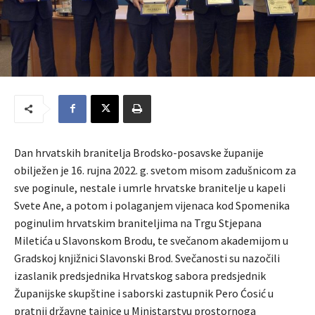
Dan hrvatskih branitelja Brodsko-posavske županije
obilježen je 16. rujna 2022. g. svetom misom zadušnicom za
sve poginule, nestale i umrle hrvatske branitelje u kapeli
Svete Ane, a potom i polaganjem vijenaca kod Spomenika
poginulim hrvatskim braniteljima na Trgu Stjepana
Miletića u Slavonskom Brodu, te svečanom akademijom u
Gradskoj knjižnici Slavonski Brod. Svečanosti su nazočili
izaslanik predsjednika Hrvatskog sabora predsjednik
Županijske skupštine i saborski zastupnik Pero Ćosić u
pratnji državne tajnice u Ministarstvu prostornoga