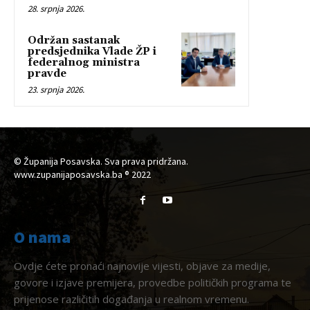
28. srpnja 2026.
Održan sastanak
predsjednika Vlade ŽP i
federalnog ministra
pravde
23. srpnja 2026.
© Županija Posavska. Sva prava pridržana.
www.zupanijaposavska.ba ® 2022
O nama
Ovdje ćete pronaći najnovije vijesti, objave za medije,
govore i izjave premijera, provedbe političkih programa te
prijenose različitih događanja u realnom vremenu.