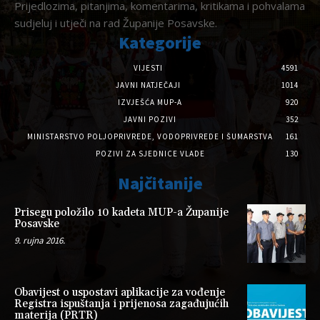
Prijedlozima, pitanjima, komentarima, kritikama i pohvalama
sudjeluj i utječi na rad Županije Posavske.
Kategorije
VIJESTI
4591
JAVNI NATJEČAJI
1014
IZVJEŠĆA MUP-A
920
JAVNI POZIVI
352
MINISTARSTVO POLJOPRIVREDE, VODOPRIVREDE I ŠUMARSTVA
161
POZIVI ZA SJEDNICE VLADE
130
Najčitanije
Prisegu položilo 10 kadeta MUP-a Županije
Posavske
9. rujna 2016.
Obavijest o uspostavi aplikacije za vođenje
Registra ispuštanja i prijenosa zagađujućih
materija (PRTR)