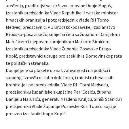
uređenja, graditeljstva i državne imovine Dunje Magaš,
izaslanik predsjednika Vlade Republike Hrvatske ministar
hrvatskih branitelja i potpredsjednik Vlade RH Tomo
Medved, predstavnici PU Brodsko-posavske, izaslanstvo
Brodsko-posavske županije na čelu sa županom Danijelom
Marušićem i njegovim zamjenikom Markom Šimićem,
izaslanik predsjednika Vlade Županije Posavske Drago
Kopić, predstavnici udruga proisteklih iz Domovinskog rata
te političkih stranaka.
Dodijeljene su plakete u znak zahvalnosti na podršci i
suradnji, između ostalih dobitnika, i ministru hrvatskih
branitelja i potpredsjedniku Vlade RH Tomi Medvedu,
predsjedniku županijske skupštine Peri Ćosiću, županu
Danijelu Marušiću, generalu Mladenu Kruljcu, Siniši Staniću i
predsjedniku Vlade Županije Posavske Đuri Topiću koju je
preuzeo izaslanik Drago Kopić.