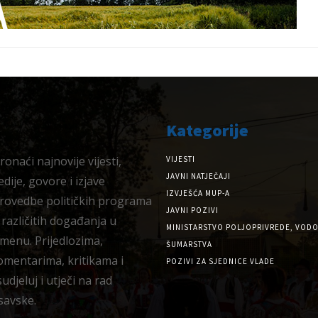
Kategorije
onaći najnovije vijesti,
VIJESTI
JAVNI NATJEČAJI
dije, govore i izjave
IZVJEŠĆA MUP-A
provedbe političkih programa
JAVNI POZIVI
 različitih događanja u
MINISTARSTVO POLJOPRIVREDE, VODO
menu. Prijedlozima,
ŠUMARSTVA
omentarima, kritikama i
POZIVI ZA SJEDNICE VLADE
djeluj i utječi na rad
savske.