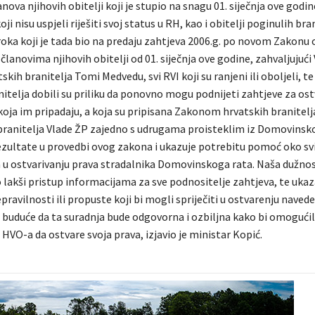
lanova njihovih obitelji koji je stupio na snagu 01. siječnja ove godin
koji nisu uspjeli riješiti svoj status u RH, kao i obitelji poginulih br
oka koji je tada bio na predaju zahtjeva 2006.g. po novom Zakonu
 članovima njihovih obitelji od 01. siječnja ove godine, zahvaljujući 
skih branitelja Tomi Medvedu, svi RVI koji su ranjeni ili oboljeli, te 
itelja dobili su priliku da ponovno mogu podnijeti zahtjeve za ost
koja im pripadaju, a koja su pripisana Zakonom hrvatskih branitelj
branitelja Vlade ŽP zajedno s udrugama proisteklim iz Domovinsk
ezultate u provedbi ovog zakona i ukazuje potrebitu pomoć oko svi
a u ostvarivanju prava stradalnika Domovinskoga rata. Naša dužnos
 lakši pristup informacijama za sve podnositelje zahtjeva, te ukaz
ravilnosti ili propuste koji bi mogli spriječiti u ostvarenju navede
 buduće da ta suradnja bude odgovorna i ozbiljna kako bi omogućil
HVO-a da ostvare svoja prava, izjavio je ministar Kopić.