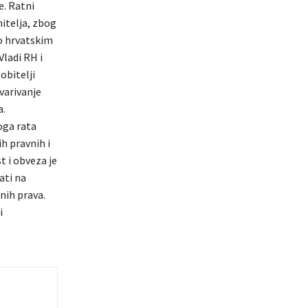
e. Ratni
anitelja, zbog
 o hrvatskim
Vladi RH i
obitelji
varivanje
a.
oga rata
h pravnih i
t i obveza je
ati na
nih prava.
i