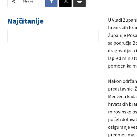
Share
Najčitanije
U Vladi Župan
hrvatskih bran
Županije Posa
sa područja B
dragovoljaca 
Ispred minista
pomoćnika min
Nakon održano
predstavnici Ž
Medvedu kada 
hrvatskih bra
mirovinsko osi
počeli dobivat
osiguranje ve
predmetima, o