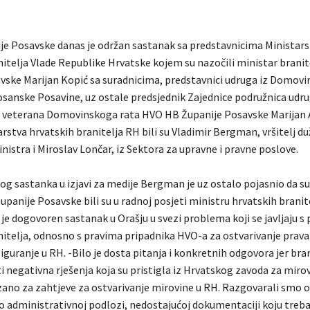
ije Posavske danas je održan sastanak sa predstavnicima Ministars
itelja Vlade Republike Hrvatske kojem su nazočili ministar branite
vske Marijan Kopić sa suradnicima, predstavnici udruga iz Domovi
osanske Posavine, uz ostale predsjednik Zajednice podružnica udr
i veterana Domovinskoga rata HVO HB Županije Posavske Marijan A
rstva hrvatskih branitelja RH bili su Vladimir Bergman, vršitelj d
istra i Miroslav Lončar, iz Sektora za upravne i pravne poslove.
g sastanka u izjavi za medije Bergman je uz ostalo pojasnio da su
upanije Posavske bili su u radnoj posjeti ministru hrvatskih brani
je dogovoren sastanak u Orašju u svezi problema koji se javljaju s
nitelja, odnosno s pravima pripadnika HVO-a za ostvarivanje prava
guranje u RH. -Bilo je dosta pitanja i konkretnih odgovora jer bran
i negativna rješenja koja su pristigla iz Hrvatskog zavoda za miro
zano za zahtjeve za ostvarivanje mirovine u RH. Razgovarali smo o
 administrativnoj podlozi, nedostajućoj dokumentaciji koju treba 