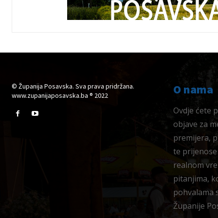
© Županija Posavska. Sva prava pridržana.
O nama
www.zupanijaposavska.ba ® 2022
Ovdje ćete pr
objave za me
premijera, 
te prijenose
realnom vre
pitanjima, k
pohvalama su
Županije Po