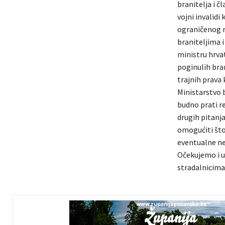
branitelja i č
vojni invalidi 
ograničenog r
braniteljima i
ministru hrvat
poginulih bran
trajnih prava 
Ministarstvo 
budno prati r
drugih pitanj
omogućiti što
eventualne nep
Očekujemo i u
stradalnicima 