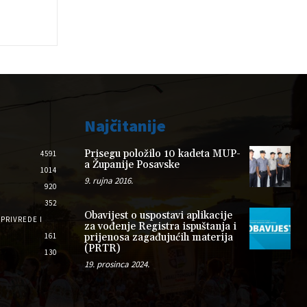
Najčitanije
Prisegu položilo 10 kadeta MUP-
4591
a Županije Posavske
1014
9. rujna 2016.
920
352
Obavijest o uspostavi aplikacije
PRIVREDE I
za vođenje Registra ispuštanja i
161
prijenosa zagađujućih materija
(PRTR)
130
19. prosinca 2024.