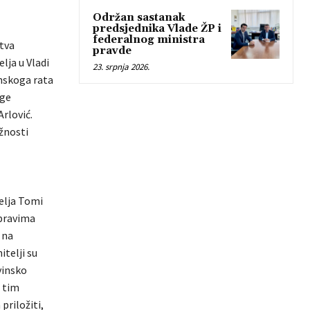
Održan sastanak
predsjednika Vlade ŽP i
federalnog ministra
tva
pravde
lja u Vladi
23. srpnja 2026.
nskoga rata
uge
rlović.
užnosti
telja Tomi
 pravima
 na
itelji su
vinsko
 tim
priložiti,