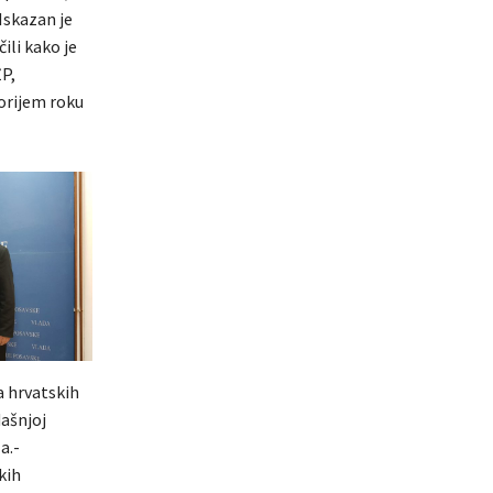
Iskazan je
li kako je
P,
orijem roku
a hrvatskih
dašnjoj
a.-
kih