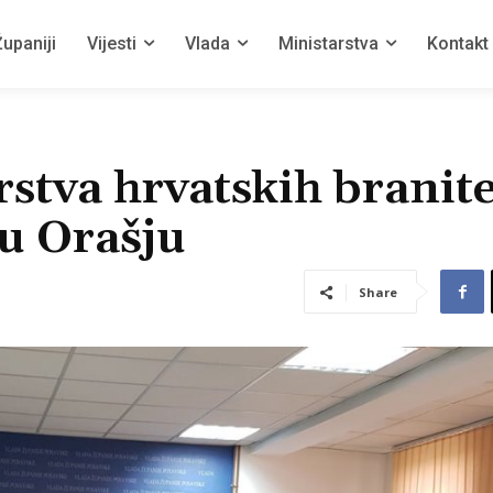
upaniji
Vijesti
Vlada
Ministarstva
Kontakt
stva hrvatskih branite
u Orašju
Share