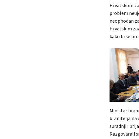
Hrvatskom zav
problem neuje
neophodan zaj
Hrvatskim zav
kako bi se pro
Ministar brani
branitelja na
suradnji i pri
Razgovarali s