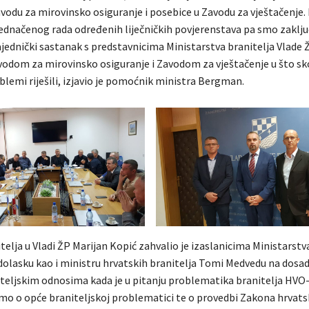
odu za mirovinsko osiguranje i posebice u Zavodu za vještačenje. 
dnačenog rada određenih liječničkih povjerenstava pa smo zaključi
ednički sastanak s predstavnicima Ministarstva branitelja Vlade Ž
odom za mirovinsko osiguranje i Zavodom za vještačenje u što sk
blemi riješili, izjavio je pomoćnik ministra Bergman.
telja u Vladi ŽP Marijan Kopić zahvalio je izaslanicima Ministarstv
 dolasku kao i ministru hrvatskih branitelja Tomi Medvedu na dosa
jateljskim odnosima kada je u pitanju problematika branitelja HVO-
mo o opće braniteljskoj problematici te o provedbi Zakona hrvats