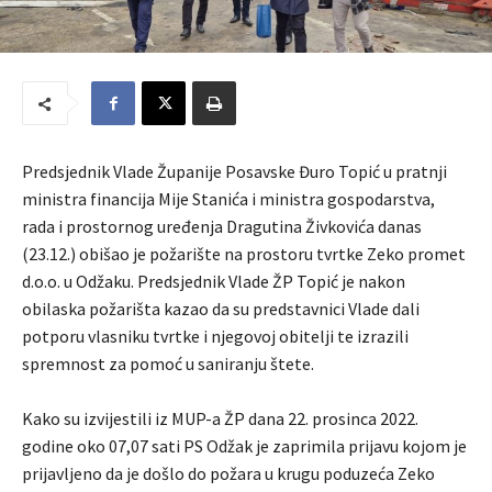
Predsjednik Vlade Županije Posavske Đuro Topić u pratnji
ministra financija Mije Stanića i ministra gospodarstva,
rada i prostornog uređenja Dragutina Živkovića danas
(23.12.) obišao je požarište na prostoru tvrtke Zeko promet
d.o.o. u Odžaku. Predsjednik Vlade ŽP Topić je nakon
obilaska požarišta kazao da su predstavnici Vlade dali
potporu vlasniku tvrtke i njegovoj obitelji te izrazili
spremnost za pomoć u saniranju štete.
Kako su izvijestili iz MUP-a ŽP dana 22. prosinca 2022.
godine oko 07,07 sati PS Odžak je zaprimila prijavu kojom je
prijavljeno da je došlo do požara u krugu poduzeća Zeko