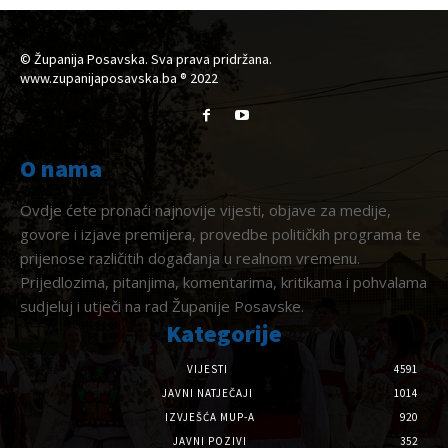
© Županija Posavska. Sva prava pridržana.
www.zupanijaposavska.ba ® 2022
O nama
Ovdje ćete pronaći najnovije vijesti, objave za medije,
govore i izjave premijera, provedbe političkih programa te
prijenose različitih događanja u realnom vremenu.
Prijedlozima, pitanjima, komentarima, kritikama i pohvalama
sudjeluj i utječi na rad Županije Posavske.
Kategorije
VIJESTI
4591
JAVNI NATJEČAJI
1014
IZVJEŠĆA MUP-A
920
JAVNI POZIVI
352