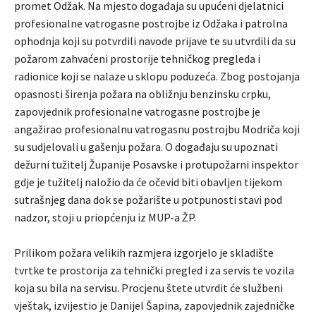
promet Odžak. Na mjesto događaja su upućeni djelatnici
profesionalne vatrogasne postrojbe iz Odžaka i patrolna
ophodnja koji su potvrdili navode prijave te su utvrdili da su
požarom zahvaćeni prostorije tehničkog pregleda i
radionice koji se nalaze u sklopu poduzeća. Zbog postojanja
opasnosti širenja požara na obližnju benzinsku crpku,
zapovjednik profesionalne vatrogasne postrojbe je
angažirao profesionalnu vatrogasnu postrojbu Modriča koji
su sudjelovali u gašenju požara. O događaju su upoznati
dežurni tužitelj Županije Posavske i protupožarni inspektor
gdje je tužitelj naložio da će očevid biti obavljen tijekom
sutrašnjeg dana dok se požarište u potpunosti stavi pod
nadzor, stoji u priopćenju iz MUP-a ŽP.
Prilikom požara velikih razmjera izgorjelo je skladište
tvrtke te prostorija za tehnički pregled i za servis te vozila
koja su bila na servisu. Procjenu štete utvrdit će službeni
vještak, izvijestio je Danijel Šapina, zapovjednik zajedničke