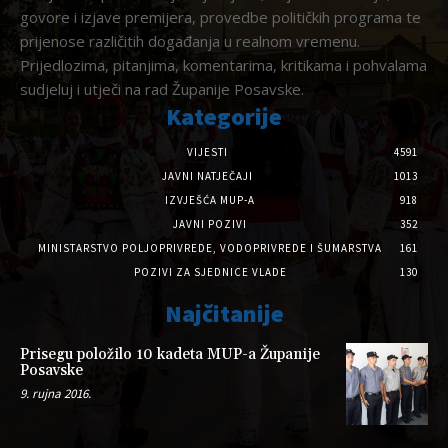
govore i izjave premijera, provedbe političkih programa te
prijenose različitih događanja u realnom vremenu.
Prijedlozima, pitanjima, komentarima, kritikama i pohvalama
sudjeluj i utječi na rad Županije Posavske.
Kategorije
VIJESTI
4591
JAVNI NATJEČAJI
1013
IZVJEŠĆA MUP-A
918
JAVNI POZIVI
352
MINISTARSTVO POLJOPRIVREDE, VODOPRIVREDE I ŠUMARSTVA
161
POZIVI ZA SJEDNICE VLADE
130
Najčitanije
Prisegu položilo 10 kadeta MUP-a Županije
Posavske
9. rujna 2016.