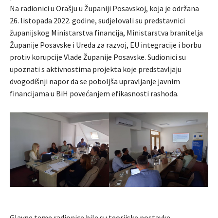
Na radionici u Orašju u Županiji Posavskoj, koja je održana
26. listopada 2022. godine, sudjelovali su predstavnici
županijskog Ministarstva financija, Ministarstva branitelja
Županije Posavske i Ureda za razvoj, EU integracije i borbu
protiv korupcije Vlade Županije Posavske. Sudionici su
upoznati s aktivnostima projekta koje predstavljaju
dvogodišnji napor da se poboljša upravljanje javnim
financijama u BiH povećanjem efikasnosti rashoda.
Glavne teme radionice bile su teorijske postavke