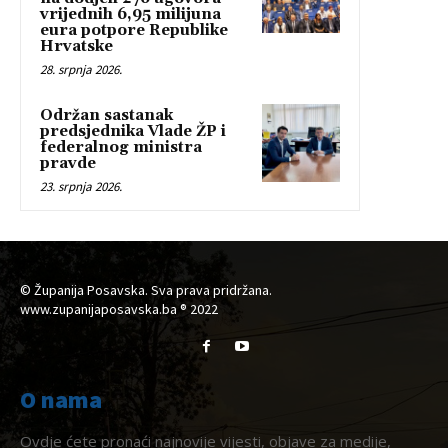
vrijednih 6,95 milijuna
eura potpore Republike
Hrvatske
28. srpnja 2026.
Održan sastanak
predsjednika Vlade ŽP i
federalnog ministra
pravde
23. srpnja 2026.
© Županija Posavska. Sva prava pridržana.
www.zupanijaposavska.ba ® 2022
O nama
Ovdje ćete pronaći najnovije vijesti, objave za medije,