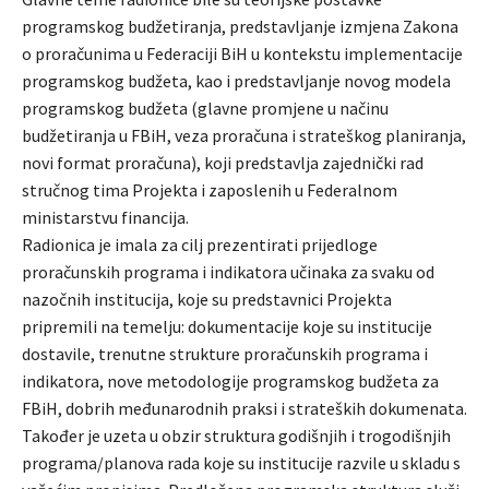
programskog budžetiranja, predstavljanje izmjena Zakona
o proračunima u Federaciji BiH u kontekstu implementacije
programskog budžeta, kao i predstavljanje novog modela
programskog budžeta (glavne promjene u načinu
budžetiranja u FBiH, veza proračuna i strateškog planiranja,
novi format proračuna), koji predstavlja zajednički rad
stručnog tima Projekta i zaposlenih u Federalnom
ministarstvu financija.
Radionica je imala za cilj prezentirati prijedloge
proračunskih programa i indikatora učinaka za svaku od
nazočnih institucija, koje su predstavnici Projekta
pripremili na temelju: dokumentacije koje su institucije
dostavile, trenutne strukture proračunskih programa i
indikatora, nove metodologije programskog budžeta za
FBiH, dobrih međunarodnih praksi i strateških dokumenata.
Također je uzeta u obzir struktura godišnjih i trogodišnjih
programa/planova rada koje su institucije razvile u skladu s