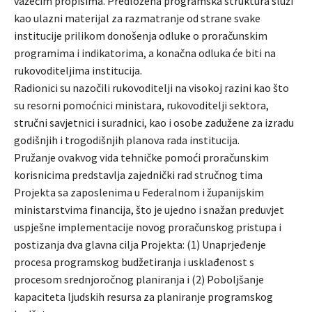
važećim propisima. Predložena programska struktura služi
kao ulazni materijal za razmatranje od strane svake
institucije prilikom donošenja odluke o proračunskim
programima i indikatorima, a konačna odluka će biti na
rukovoditeljima institucija.
Radionici su nazočili rukovoditelji na visokoj razini kao što
su resorni pomoćnici ministara, rukovoditelji sektora,
stručni savjetnici i suradnici, kao i osobe zadužene za izradu
godišnjih i trogodišnjih planova rada institucija.
Pružanje ovakvog vida tehničke pomoći proračunskim
korisnicima predstavlja zajednički rad stručnog tima
Projekta sa zaposlenima u Federalnom i županijskim
ministarstvima financija, što je ujedno i snažan preduvjet
uspješne implementacije novog proračunskog pristupa i
postizanja dva glavna cilja Projekta: (1) Unaprjeđenje
procesa programskog budžetiranja i usklađenost s
procesom srednjoročnog planiranja i (2) Poboljšanje
kapaciteta ljudskih resursa za planiranje programskog