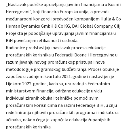
„Nastavak podrške upravljanju javnim financijama u Bosni i
Hercegovini“, koji financira Europska unija, a provodi
međunarodni konzorcij predvođen kompanijom Hulla & Co
Human Dynamics GmbH & Co KG, DAI Global Company. Cilj
Projekta je poboljšanje upravljanja javnim financijama u
BiH povećanjem efikasnosti rashoda.
Radionice predstavljaju nastavak procesa edukacije
proračunskih korisnika u Federaciji Bosne i Hercegovine u
razumijevanju novog proračunskog pristupa i nove
metodologije programskog budžetiranja. Proces obuka je
započeo u zadnjem kvartalu 2021. godine i nastavljen je
tijekom 2022. godine, kada su, u suradnji s Federalnim
ministarstvom financija, održane edukacije u vidu
individualiziranih obuka i tehničke pomoći svim
proračunskim korisnicima na razini Federacije BiH, u cilju
redefiniranja njihovih proračunskih programa i indikatora
učinaka, nakon čega je započela edukacija županijskih
proračunskih korisnika.