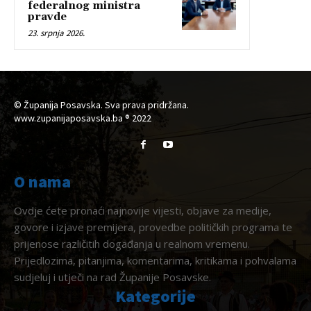
federalnog ministra
pravde
23. srpnja 2026.
© Županija Posavska. Sva prava pridržana.
www.zupanijaposavska.ba ® 2022
O nama
Ovdje ćete pronaći najnovije vijesti, objave za medije,
govore i izjave premijera, provedbe političkih programa te
prijenose različitih događanja u realnom vremenu.
Prijedlozima, pitanjima, komentarima, kritikama i pohvalama
sudjeluj i utječi na rad Županije Posavske.
Kategorije