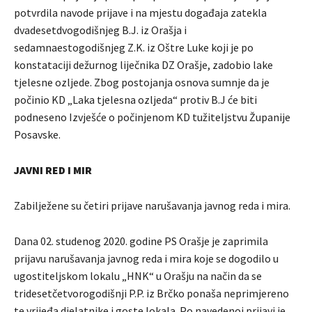
potvrdila navode prijave i na mjestu događaja zatekla
dvadesetdvogodišnjeg B.J. iz Orašja i
sedamnaestogodišnjeg Z.K. iz Oštre Luke koji je po
konstataciji dežurnog liječnika DZ Orašje, zadobio lake
tjelesne ozljede. Zbog postojanja osnova sumnje da je
počinio KD „Laka tjelesna ozljeda“ protiv B.J će biti
podneseno Izvješće o počinjenom KD tužiteljstvu Županije
Posavske.
JAVNI RED I MIR
Zabilježene su četiri prijave narušavanja javnog reda i mira.
Dana 02. studenog 2020. godine PS Orašje je zaprimila
prijavu narušavanja javnog reda i mira koje se dogodilo u
ugostiteljskom lokalu „HNK“ u Orašju na način da se
tridesetčetvorogodišnji P.P. iz Brčko ponaša neprimjereno
te vrijeđa djelatnike i goste lokala. Po navedenoj prijavi je