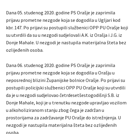
Dana 05. studenog 2020. godine PS Orašje je zaprimila
prijavu prometne nezgode koja se dogodila u Ugljari kod
kbr. 147. Po prijavi su postupili službenici OPP PU Orašje koji
su utvrdili da su u nezgodi sudjelovali A.K. iz Orašja i J.G. iz
Donje Mahale. U nezgodi je nastupila materijalna šteta bez
ozlijeđenih osoba.
Dana 06. studenog 2020. godine PS Orašje je zaprimila
prijavu prometne nezgode koja se dogodila u Orašju u
neposrednoj blizini Županijske bolnice Orašje. Po prijavi su
postupili policijski službenici OPP PU Orašje koji su utvrdili
da je u nezgodi sudjelovao četrdesetšestogodišnji S.B. iz
Donje Mahale, koji je u trenutku nezgode upravljao vozilom
u alkoholiziranom stanju zbog čega je zadržan u
prostorijama za zadržavanje PU Orašje do istrežnjenja. U
nezgodi je nastupila materijalna šteta bez ozlijeđenih
osoba.