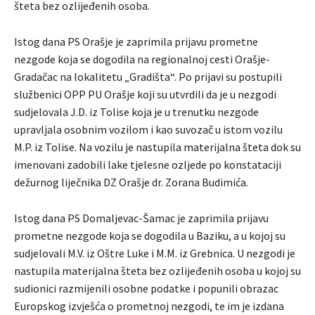
šteta bez ozlijeđenih osoba.
Istog dana PS Orašje je zaprimila prijavu prometne
nezgode koja se dogodila na regionalnoj cesti Orašje-
Gradačac na lokalitetu „Gradišta“. Po prijavi su postupili
službenici OPP PU Orašje koji su utvrdili da je u nezgodi
sudjelovala J.D. iz Tolise koja je u trenutku nezgode
upravljala osobnim vozilom i kao suvozač u istom vozilu
M.P. iz Tolise. Na vozilu je nastupila materijalna šteta dok su
imenovani zadobili lake tjelesne ozljede po konstataciji
dežurnog liječnika DZ Orašje dr. Zorana Budimića.
Istog dana PS Domaljevac-Šamac je zaprimila prijavu
prometne nezgode koja se dogodila u Baziku, a u kojoj su
sudjelovali M.V. iz Oštre Luke i M.M. iz Grebnica. U nezgodi je
nastupila materijalna šteta bez ozlijeđenih osoba u kojoj su
sudionici razmijenili osobne podatke i popunili obrazac
Europskog izvješća o prometnoj nezgodi, te im je izdana