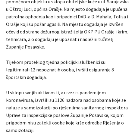
pomoćnom objektu u sklopu obiteljske kuće u ul. Sarajevska
u Oštroj Luci, općina Orašje. Na mjesto događaja je upućena
patrolna ophodnja kao i pripadnici DVD-a D. Mahala, Tolisa i
Orašje koji su požar ugasili. Na mjestu događaja je izvršen
očevid od strane dežurnog istražitelja OKP PU Orašje i krim.
tehničara, a o događaju je upoznat i nadležni tužitelj
Županije Posavske.
Tijekom proteklog tjedna policijski službenici su
legitimirali 12 nepoznatih osoba, i vršili osiguranje 8
športskih događaja.
U sklopu svojih aktivnosti, a u vezi s pandemijom
koronavirusa, izvršili su 1126 nadzora nad osobama koje se
nalaze u samoizolaciji po rješenjima sanitarnog inspektora
Uprave za inspekcijske poslove Županije Posavske, kojom
prigodom nisu zatekli osobe koje krše odredbe Rješenja o
samoizolaciji.