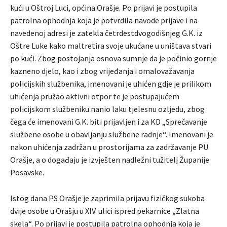
kući u Oštroj Luci, općina Orašje. Po prijavi je postupila
patrolna ophodnja koja je potvrdila navode prijave i na
navedenoj adresi je zatekla četrdestdvogodišnjeg G.K. iz
Oštre Luke kako maltretira svoje ukućane u uništava stvari
po kući. Zbog postojanja osnova sumnje da je počinio gornje
kazneno djelo, kao i zbog vrijeđanja i omalovažavanja
policijskih službenika, imenovani je uhićen gdje je prilikom
uhićenja pružao aktivni otpor te je postupajućem
policijskom službeniku nanio laku tjelesnu ozljedu, zbog
čega će imenovani G.K. biti prijavljen i za KD „Sprečavanje
službene osobe u obavljanju službene radnje“. Imenovani je
nakon uhićenja zadržan u prostorijama za zadržavanje PU
Orašje, a o događaju je izvješten nadležni tužitelj Županije
Posavske.
Istog dana PS Orašje je zaprimila prijavu fizičkog sukoba
dvije osobe u Orašju u XIV. ulici ispred pekarnice „Zlatna
skela“. Po prijavi je postupila patrolna ophodnja koja je