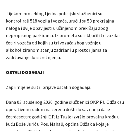
Tijekom proteklog tjedna policijski službenici su
kontrolirali 518 vozila i vozača, uručili su 53 prekršajna
naloga i dvije obavijesti u učinjenom prekršaju zbog
nepropisnog parkiranja. Iz prometa su isključili tri vozila i
četiri vozača od kojih su tri vozača zbog vožnje u
alkoholiziranom stanju zadržani u prostorijama za
zadržavanje do istrežnjenja.
OSTALI DOGAĐAJI
Zaprimljene su tri prijave ostalih događaja.
Dana 03. studenog 2020. godine službenici OKP PU Odžak su
operativnim radom na terenu došli do saznanja da je
četrdesettrogodišnji E.P. iz Tuzle izvršio provalnu krađu u
kuću Bože Jurić u Pos. Mahali, općina Odžak a koja je