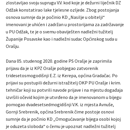
zlostavljao svoju suprugu V.V. kod koje je dežurni liječnik DZ
Odžak konstatirao lake tjelesne ozljede. Zbog postojanja
osnova sumnje da je počinio KD „Nasilje u obitelji“
imenovani je uhićen i zadržan u prostorijama za zadržavanje
u PU Odžak, te je o svemu obaviješten nadležni tužitelj
Županije Posavske kao i nadležni sudac Općinskog suda u
Orašju.
Dana 05. studenog 2020. godine PS Orašje je zaprimila
prijavu da je iz KPZ Orašje pobjegao zatvorenik
tridesetosmogodišnji E.Z. iz Kerepa, općina Gradačac. Po
prijavi su postupili dežurni istražitelj OKP PU Orašje i krim.
tehničar koji su potvrili navode prijave i na mjestu događaja
izvršili očevid kojim je utvrđeno da je imenovanom u bijegu
pomogao dvadesetsedmogidišnji V.K. iz mjesta Avnuše,
Gornji Srebrenik, općina Srebrenik čime postoje osnovi
sumnje da je počinio KD „Omogućavanje bijega osobi kojoj
je oduzeta sloboda“ o čemu je upoznat nadležni tužitelj