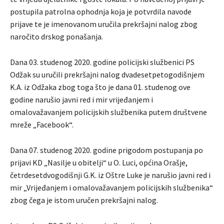
postupila patrolna ophodnja koja je potvrdila navode
prijave te je imenovanom uručila prekršajni nalog zbog
naročito drskog ponašanja.
Dana 03. studenog 2020. godine policijski službenici PS
Odžak su uručili prekršajni nalog dvadesetpetogodišnjem
K.A. iz Odžaka zbog toga što je dana 01. studenog ove
godine narušio javni red i mir vrijeđanjem i
omalovažavanjem policijskih službenika putem društvene
mreže „Facebook“.
Dana 07. studenog 2020. godine prigodom postupanja po
prijavi KD „Nasilje u obitelji“ u O. Luci, općina Orašje,
četrdesetdvogodišnji G.K. iz Oštre Luke je narušio javni red i
mir „Vrijeđanjem i omalovažavanjem policijskih službenika“
zbog čega je istom uručen prekršajni nalog.