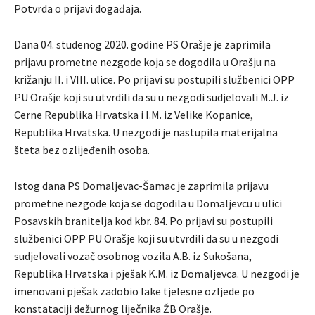
Potvrda o prijavi događaja.
Dana 04. studenog 2020. godine PS Orašje je zaprimila
prijavu prometne nezgode koja se dogodila u Orašju na
križanju II. i VIII. ulice. Po prijavi su postupili službenici OPP
PU Orašje koji su utvrdili da su u nezgodi sudjelovali M.J. iz
Cerne Republika Hrvatska i I.M. iz Velike Kopanice,
Republika Hrvatska. U nezgodi je nastupila materijalna
šteta bez ozlijeđenih osoba.
Istog dana PS Domaljevac-Šamac je zaprimila prijavu
prometne nezgode koja se dogodila u Domaljevcu u ulici
Posavskih branitelja kod kbr. 84. Po prijavi su postupili
službenici OPP PU Orašje koji su utvrdili da su u nezgodi
sudjelovali vozač osobnog vozila A.B. iz Sukošana,
Republika Hrvatska i pješak K.M. iz Domaljevca. U nezgodi je
imenovani pješak zadobio lake tjelesne ozljede po
konstataciji dežurnog liječnika ŽB Orašje.