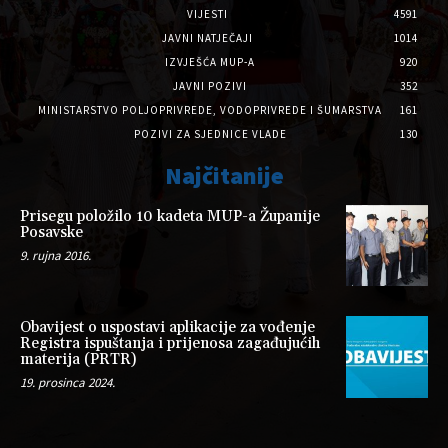
VIJESTI
4591
JAVNI NATJEČAJI
1014
IZVJEŠĆA MUP-A
920
JAVNI POZIVI
352
MINISTARSTVO POLJOPRIVREDE, VODOPRIVREDE I ŠUMARSTVA
161
POZIVI ZA SJEDNICE VLADE
130
Najčitanije
Prisegu položilo 10 kadeta MUP-a Županije
Posavske
9. rujna 2016.
Obavijest o uspostavi aplikacije za vođenje
Registra ispuštanja i prijenosa zagađujućih
materija (PRTR)
19. prosinca 2024.