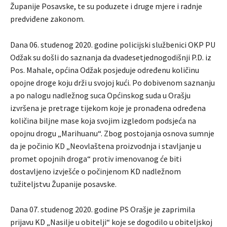
Županije Posavske, te su poduzete i druge mjere i radnje
predviđene zakonom.
Dana 06. studenog 2020. godine policijski službenici OKP PU
Odžak su došli do saznanja da dvadesetjednogodišnji P.D. iz
Pos. Mahale, općina Odžak posjeduje određenu količinu
opojne droge koju drži u svojoj kući. Po dobivenom saznanju
a po nalogu nadležnog suca Općinskog suda u Orašju
izvršena je pretrage tijekom koje je pronađena određena
količina biljne mase koja svojim izgledom podsjeća na
opojnu drogu „Marihuanu“. Zbog postojanja osnova sumnje
da je počinio KD „Neovlaštena proizvodnja i stavljanje u
promet opojnih droga“ protiv imenovanog će biti
dostavljeno izvješće o počinjenom KD nadležnom
tužiteljstvu Županije posavske.
Dana 07. studenog 2020. godine PS Orašje je zaprimila
prijavu KD „Nasilje u obitelji“ koje se dogodilo u obiteljskoj