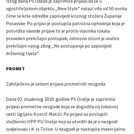
Istog dana PS Odžak je zaprimila prijavu da se u
ugostiteljskom objektu „New Style“ nalazi više od 50 osoba
čime se krše odredbe zapovijedi kriznog stožera Županije
Posavske. Po prijavi je postupila patrolna ophodnja koja je
potvrdila navode prijave te je protiv vlasnika lokala
proveden prekršajni postupak, odnosno istom je uručen
prekršajni nalog zbog „Ne postupanja po zapovijedi
državnog tijela“.
PROMET
Zabilježeno je sedam prijava prometnih nezgoda.
Dana 02. studenog 2020. godine PS Orašje je zaprimila
prijavu prometne nezgode koja se dogodila na lokalnoj
cesti Ugljara-Kostrč-Matići. Po prijavi su postupili
službenici OPP PU Orašje koji su utvrdili da je u nezgodi
sudjelovao I.K. iz Tolise. U nezgodi je nastupila materijalna