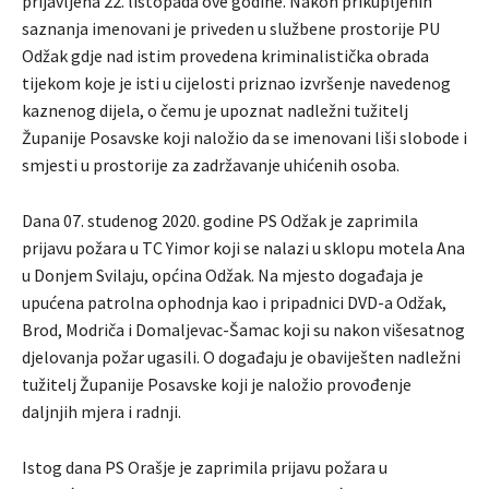
prijavljena 22. listopada ove godine. Nakon prikupljenih
saznanja imenovani je priveden u službene prostorije PU
Odžak gdje nad istim provedena kriminalistička obrada
tijekom koje je isti u cijelosti priznao izvršenje navedenog
kaznenog dijela, o čemu je upoznat nadležni tužitelj
Županije Posavske koji naložio da se imenovani liši slobode i
smjesti u prostorije za zadržavanje uhićenih osoba.
Dana 07. studenog 2020. godine PS Odžak je zaprimila
prijavu požara u TC Yimor koji se nalazi u sklopu motela Ana
u Donjem Svilaju, općina Odžak. Na mjesto događaja je
upućena patrolna ophodnja kao i pripadnici DVD-a Odžak,
Brod, Modriča i Domaljevac-Šamac koji su nakon višesatnog
djelovanja požar ugasili. O događaju je obaviješten nadležni
tužitelj Županije Posavske koji je naložio provođenje
daljnjih mjera i radnji.
Istog dana PS Orašje je zaprimila prijavu požara u