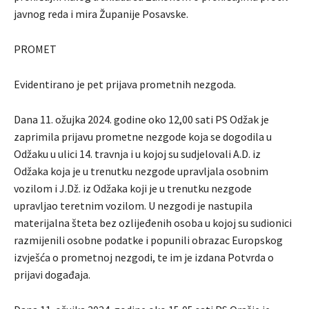
javnog reda i mira Županije Posavske.
PROMET
Evidentirano je pet prijava prometnih nezgoda.
Dana 11. ožujka 2024. godine oko 12,00 sati PS Odžak je
zaprimila prijavu prometne nezgode koja se dogodila u
Odžaku u ulici 14. travnja i u kojoj su sudjelovali A.D. iz
Odžaka koja je u trenutku nezgode upravljala osobnim
vozilom i J.Dž. iz Odžaka koji je u trenutku nezgode
upravljao teretnim vozilom. U nezgodi je nastupila
materijalna šteta bez ozlijeđenih osoba u kojoj su sudionici
razmijenili osobne podatke i popunili obrazac Europskog
izvješća o prometnoj nezgodi, te im je izdana Potvrda o
prijavi događaja.