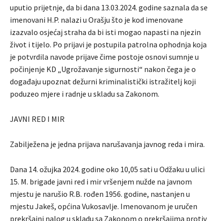
uputio prijetnje, da bi dana 13.03.2024. godine saznala da se
imenovani H.P. nalazi u Orašju što je kod imenovane
izazvalo osjećaj straha da bi isti mogao napasti na njezin
život i tijelo. Po prijavi je postupila patrolna ophodnja koja
je potvrdila navode prijave čime postoje osnovi sumnje u
počinjenje KD „Ugrožavanje sigurnosti“ nakon čega je o
događaju upoznat dežurni kriminalistički istražitelj koji
poduzeo mjere i radnje u skladu sa Zakonom.
JAVNI RED I MIR
Zabilježena je jedna prijava narušavanja javnog reda i mira.
Dana 14. ožujka 2024. godine oko 10,05 sati u Odžaku u ulici
15. M. brigade javni red i mir vršenjem nužde na javnom
mjestu je narušio R.B. rođen 1956. godine, nastanjen u
mjestu Jakeš, općina Vukosavlje. Imenovanom je uručen
prekršajni nalog u skladu sa Zakonom o prekršajima protiv