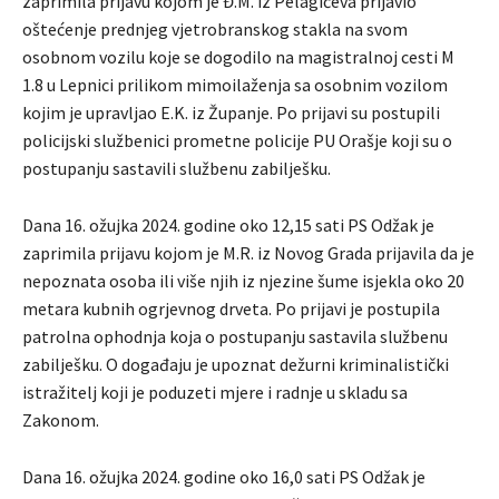
zaprimila prijavu kojom je Đ.M. iz Pelagićeva prijavio
oštećenje prednjeg vjetrobranskog stakla na svom
osobnom vozilu koje se dogodilo na magistralnoj cesti M
1.8 u Lepnici prilikom mimoilaženja sa osobnim vozilom
kojim je upravljao E.K. iz Županje. Po prijavi su postupili
policijski službenici prometne policije PU Orašje koji su o
postupanju sastavili službenu zabilješku.
Dana 16. ožujka 2024. godine oko 12,15 sati PS Odžak je
zaprimila prijavu kojom je M.R. iz Novog Grada prijavila da je
nepoznata osoba ili više njih iz njezine šume isjekla oko 20
metara kubnih ogrjevnog drveta. Po prijavi je postupila
patrolna ophodnja koja o postupanju sastavila službenu
zabilješku. O događaju je upoznat dežurni kriminalistički
istražitelj koji je poduzeti mjere i radnje u skladu sa
Zakonom.
Dana 16. ožujka 2024. godine oko 16,0 sati PS Odžak je