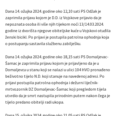
Dana 14. ožujka 2024. godine oko 12,10 sati PS Odžak je
zaprimila prijavu kojom je D.D. iz Vojskove prijavio da je
nepoznata osoba ili više njih tijekom noći 13/14.03.2024.
godine iz dvorišta njegove obiteljske kuće u Vojskovi otuđila
ženski bicikl. Po prijavi je postupila patrolna ophodnja koja
o postupanju sastavila službenu zabilješku.
Dana 14. ožujka 2024. godine oko 18,15 sati PS Domaljevac-
Šamac je zaprimila prijavu kojom je prijavljeno da je u
Domaljevcu u stanu koji se nalazi u ulici 104 HVO pronađeno
beživotno tijelo N.D. koji stanuje na navedenoj adresi. Po
prijavi postupila patrolna ophodnja i dežurni liječnik-
mrtvozornik DZ Domaljevac-Šamac koji pregledom tijela
utvrdio da je smrt nastupila prirodnim putem nakon čega je
tijelo predano obitelji radi ukopa.
Dana 15. ožujka 2024. godine oko 21,05 sati PS Odžak je