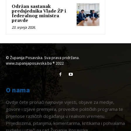
Održan sastanak
predsjednika Vlade ŽP i
federalnog ministra
pravde
23. srpnja 2026.
© Županija Posavska. Sva prava pridržana.
www.zupanijaposavska.ba ® 2022
O nama
Ovdje ćete pronaći najnovije vijesti, objave za medije,
govore i izjave premijera, provedbe političkih programa te
prijenose različitih događanja u realnom vremenu.
Prijedlozima, pitanjima, komentarima, kritikama i pohvalama
sudjeluj i utječi na rad Županije Posavske.