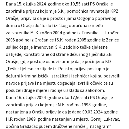
Dana 15. ožujka 2024. godine oko 10,55 sati PS Orašje je
zaprimila prijavu kojom je S.K., pomoćnica ravnatelja KPZ
Orašje, prijavila da je u prostorijama Odgojno popravnog
doma u Orašju došlo do fizičkog obračuna između
zatvorenika M. K. rođen 2004 godine iz Travnika, J. I. rođen
2005 godine iz Gračanice i S.K. rođen 2005 godine iz Zenice
uslijed čega je imenovani S.K. zadobio teške tjelesne
ozlijede, konstatirane od strane dežurnog liječnika ZB
Orašje, gdje postoje osnovi sumnje da je počinjeno KD
„Teške tjelesne ozlijede iz. Po istoj prijavi postupio je
dežurni kriminalistički istražitelj i tehničar koji su potvrdili
navode prijave i na mjestu događaja izvršili očevid te su
poduzeli druge mjere i radnje u skladu sa zakonom.
Dana 16. ožujka 2024. godine oko 17,50 sati PS Orašje je
zaprimila prijavu kojom je M.K. rođena 1998. godine,
nastanjena u Orašju prijavila da je dana 09.03.2024. godine
H.P. rođen 1989. godine nastanjen u mjestu Gornji Lukavac,
općina Gradačac putem društvene mreže „Instagram“