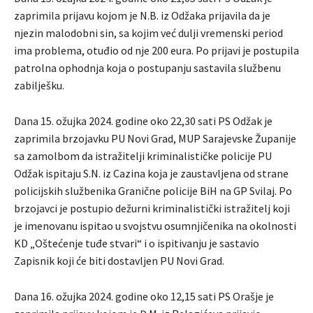
zaprimila prijavu kojom je N.B. iz Odžaka prijavila da je
njezin malodobni sin, sa kojim već dulji vremenski period
ima problema, otuđio od nje 200 eura. Po prijavi je postupila
patrolna ophodnja koja o postupanju sastavila službenu
zabilješku.
Dana 15. ožujka 2024. godine oko 22,30 sati PS Odžak je
zaprimila brzojavku PU Novi Grad, MUP Sarajevske Županije
sa zamolbom da istražitelji kriminalističke policije PU
Odžak ispitaju S.N. iz Cazina koja je zaustavljena od strane
policijskih službenika Granične policije BiH na GP Svilaj. Po
brzojavci je postupio dežurni kriminalistički istražitelj koji
je imenovanu ispitao u svojstvu osumnjičenika na okolnosti
KD „Oštećenje tuđe stvari“ i o ispitivanju je sastavio
Zapisnik koji će biti dostavljen PU Novi Grad.
Dana 16. ožujka 2024. godine oko 12,15 sati PS Orašje je