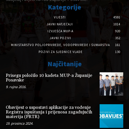
Kategorije
VIJESTI
4591
JAVNI NATJEČAJI
1014
IZVJEŠĆA MUP-A
920
JAVNI POZIVI
352
MINISTARSTVO POLJOPRIVREDE, VODOPRIVREDE I ŠUMARSTVA
161
POZIVI ZA SJEDNICE VLADE
130
Najčitanije
Prisegu položilo 10 kadeta MUP-a Županije
Posavske
9. rujna 2016.
Obavijest o uspostavi aplikacije za vođenje
Registra ispuštanja i prijenosa zagađujućih
materija (PRTR)
19. prosinca 2024.