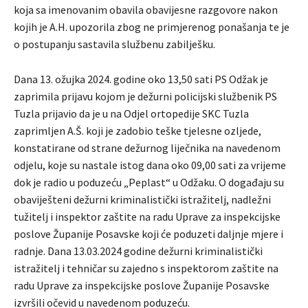
koja sa imenovanim obavila obavijesne razgovore nakon
kojih je A.H. upozorila zbog ne primjerenog ponašanja te je
o postupanju sastavila službenu zabilješku.
Dana 13. ožujka 2024. godine oko 13,50 sati PS Odžak je
zaprimila prijavu kojom je dežurni policijski službenik PS
Tuzla prijavio da je u na Odjel ortopedije SKC Tuzla
zaprimljen A.Š. koji je zadobio teške tjelesne ozljede,
konstatirane od strane dežurnog liječnika na navedenom
odjelu, koje su nastale istog dana oko 09,00 sati za vrijeme
dok je radio u poduzeću „Peplast“ u Odžaku. O događaju su
obaviješteni dežurni kriminalistički istražitelj, nadležni
tužitelj i inspektor zaštite na radu Uprave za inspekcijske
poslove Županije Posavske koji će poduzeti daljnje mjere i
radnje. Dana 13.03.2024 godine dežurni kriminalistički
istražitelj i tehničar su zajedno s inspektorom zaštite na
radu Uprave za inspekcijske poslove Županije Posavske
izvršili očevid u navedenom poduzeću.