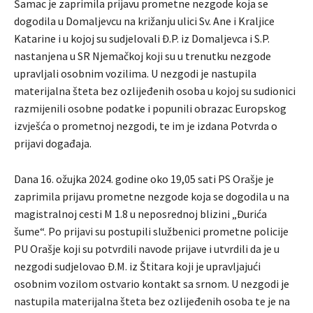
Šamac je zaprimila prijavu prometne nezgode koja se
dogodila u Domaljevcu na križanju ulici Sv. Ane i Kraljice
Katarine i u kojoj su sudjelovali Đ.P. iz Domaljevca i S.P.
nastanjena u SR Njemačkoj koji su u trenutku nezgode
upravljali osobnim vozilima. U nezgodi je nastupila
materijalna šteta bez ozlijeđenih osoba u kojoj su sudionici
razmijenili osobne podatke i popunili obrazac Europskog
izvješća o prometnoj nezgodi, te im je izdana Potvrda o
prijavi događaja.
Dana 16. ožujka 2024. godine oko 19,05 sati PS Orašje je
zaprimila prijavu prometne nezgode koja se dogodila u na
magistralnoj cesti M 1.8 u neposrednoj blizini „Đurića
šume“. Po prijavi su postupili službenici prometne policije
PU Orašje koji su potvrdili navode prijave i utvrdili da je u
nezgodi sudjelovao Đ.M. iz Štitara koji je upravljajući
osobnim vozilom ostvario kontakt sa srnom. U nezgodi je
nastupila materijalna šteta bez ozlijeđenih osoba te je na