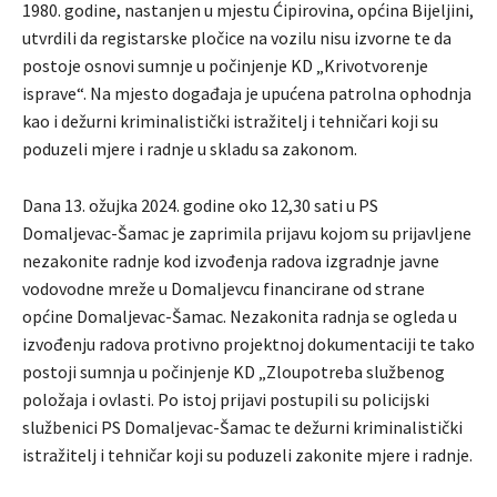
1980. godine, nastanjen u mjestu Ćipirovina, općina Bijeljini,
utvrdili da registarske pločice na vozilu nisu izvorne te da
postoje osnovi sumnje u počinjenje KD „Krivotvorenje
isprave“. Na mjesto događaja je upućena patrolna ophodnja
kao i dežurni kriminalistički istražitelj i tehničari koji su
poduzeli mjere i radnje u skladu sa zakonom.
Dana 13. ožujka 2024. godine oko 12,30 sati u PS
Domaljevac-Šamac je zaprimila prijavu kojom su prijavljene
nezakonite radnje kod izvođenja radova izgradnje javne
vodovodne mreže u Domaljevcu financirane od strane
općine Domaljevac-Šamac. Nezakonita radnja se ogleda u
izvođenju radova protivno projektnoj dokumentaciji te tako
postoji sumnja u počinjenje KD „Zloupotreba službenog
položaja i ovlasti. Po istoj prijavi postupili su policijski
službenici PS Domaljevac-Šamac te dežurni kriminalistički
istražitelj i tehničar koji su poduzeli zakonite mjere i radnje.