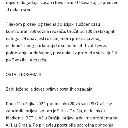
mjesto događaja izašao i lovočuvar LU Sava koji je preuzeo
stradalu srnu.
Tijekom proteklog tjedna policijski službenici su
kontrolirali 350 vozila i vozača. Uručili su 130 prekršajnih
naloga, 24 obavijesti o učinjenom prekršaju zbog
nedopuštenog parkiranja te su podnijeli 1 zahtjev za
pokretanje prekršajnog postupka. Iz prometa su isključili
po 7 vozila i 4 vozača.
OSTALI DOGAĐAJI
Zabilježeno je devet prijava ostalih događaja
Dana 11. ožujka 2024. godine oko 20,25 sati PS Orašje je
zaprimila prijavu kojom je S.H. iz Orašja, djelatnica u
kladionici BET-LIVE u Orašju, prijavila da ima problema sa
A.H. iz Orašja. Po prijavi su postupila patrolna ophodnja