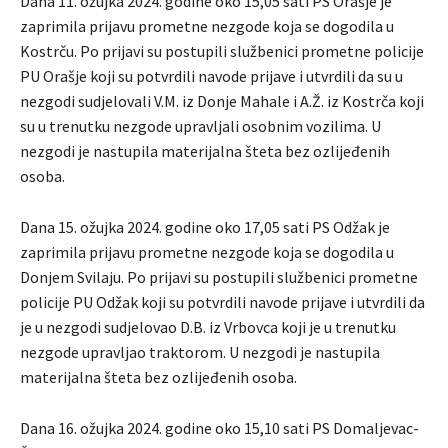
Dana 11. ožujka 2024. godine oko 15,05 sati PS Orašje je
zaprimila prijavu prometne nezgode koja se dogodila u
Kostrču. Po prijavi su postupili službenici prometne policije
PU Orašje koji su potvrdili navode prijave i utvrdili da su u
nezgodi sudjelovali V.M. iz Donje Mahale i A.Ž. iz Kostrča koji
su u trenutku nezgode upravljali osobnim vozilima. U
nezgodi je nastupila materijalna šteta bez ozlijeđenih
osoba.
Dana 15. ožujka 2024. godine oko 17,05 sati PS Odžak je
zaprimila prijavu prometne nezgode koja se dogodila u
Donjem Svilaju. Po prijavi su postupili službenici prometne
policije PU Odžak koji su potvrdili navode prijave i utvrdili da
je u nezgodi sudjelovao D.B. iz Vrbovca koji je u trenutku
nezgode upravljao traktorom. U nezgodi je nastupila
materijalna šteta bez ozlijeđenih osoba.
Dana 16. ožujka 2024. godine oko 15,10 sati PS Domaljevac-