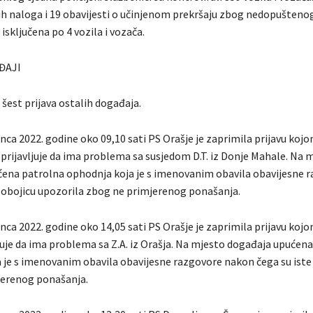
ih naloga i 19 obavijesti o učinjenom prekršaju zbog nedopuštenog
isključena po 4 vozila i vozača.
ĐAJI
 šest prijava ostalih događaja.
nca 2022. godine oko 09,10 sati PS Orašje je zaprimila prijavu kojom
prijavljuje da ima problema sa susjedom D.T. iz Donje Mahale. Na 
ena patrolna ophodnja koja je s imenovanim obavila obavijesne 
 obojicu upozorila zbog ne primjerenog ponašanja.
nca 2022. godine oko 14,05 sati PS Orašje je zaprimila prijavu kojo
ljuje da ima problema sa Z.A. iz Orašja. Na mjesto događaja upućen
 je s imenovanim obavila obavijesne razgovore nakon čega su iste 
jerenog ponašanja.