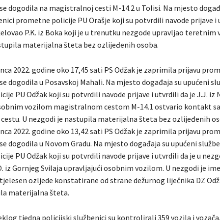
se dogodila na magistralnoj cesti M-14.2 u Tolisi. Na mjesto događ
nici prometne policije PU Orašje koji su potvrdili navode prijave i u
elovao P.K. iz Boka koji je u trenutku nezgode upravljao teretnim 
stupila materijalna šteta bez ozlijeđenih osoba.
inca 2022. godine oko 17,45 sati PS Odžak je zaprimila prijavu pro
se dogodila u Posavskoj Mahali. Na mjesto događaja su upućeni slu
ije PU Odžak koji su potvrdili navode prijave i utvrdili da je J.J. i
osobnim vozilom magistralnom cestom M-14.1 ostvario kontakt s
 cestu. U nezgodi je nastupila materijalna šteta bez ozlijeđenih o
inca 2022. godine oko 13,42 sati PS Odžak je zaprimila prijavu pro
se dogodila u Novom Gradu. Na mjesto događaja su upućeni službe
ije PU Odžak koji su potvrdili navode prijave i utvrdili da je u nezg
O. iz Gornjeg Svilaja upravljajući osobnim vozilom. U nezgodi je i
 tjelesen ozljede konstatirane od strane dežurnog liječnika DZ Odž
la materijalna šteta.
log tjedna policijski službenici su kontrolirali 359 vozila i vozača.