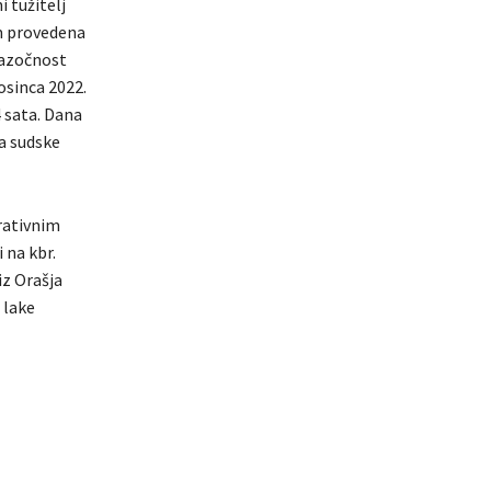
 tužitelj
im provedena
nazočnost
osinca 2022.
4 sata. Dana
ta sudske
erativnim
 na kbr.
iz Orašja
 lake