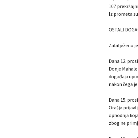
107 prekršajn
Iz prometa su 
OSTALI DOGA
Zabilježeno je
Dana 12. prosi
Donje Mahale 
događaja upuć
nakon čega je
Dana 15. prosi
Orašja prijav
ophodnja koja
zbog ne prim