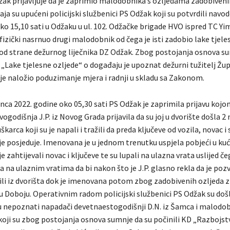
džak prijavljuje da je zaprimio malodobnika s ozljedama zadobiveni
a su upućeni policijski službenici PS Odžak koji su potvrdili navod
 oko 15,10 sati u Odžaku u ul. 102. Odžačke brigade HVO ispred TC Yi
izički nasrnuo drugi malodobnik od čega je isti zadobio lake tjele
od strane dežurnog liječnika DZ Odžak. Zbog postojanja osnova s
„Lake tjelesne ozljede“ o događaju je upoznat dežurni tužitelj Žup
 je naložio poduzimanje mjera i radnji u skladu sa Zakonom.
nca 2022. godine oko 05,30 sati PS Odžak je zaprimila prijavu kojo
godišnja J.P. iz Novog Grada prijavila da su joj u dvorište došla 
arca koji su je napali i tražili da preda ključeve od vozila, novac i
je posjeduje. Imenovana je u jednom trenutku uspjela pobjeći u kuć
je zahtijevali novac i ključeve te su lupali na ulazna vrata uslijed če
a na ulaznim vratima da bi nakon što je J.P. glasno rekla da je pozv
ljili iz dvorišta dok je imenovana potom zbog zadobivenih ozljeda 
u Doboju. Operativnim radom policijski službenici PS Odžak su došl
u nepoznati napadači devetnaestogodišnji D.N. iz Šamca i malodob
oji su zbog postojanja osnova sumnje da su počinili KD „Razbojstv