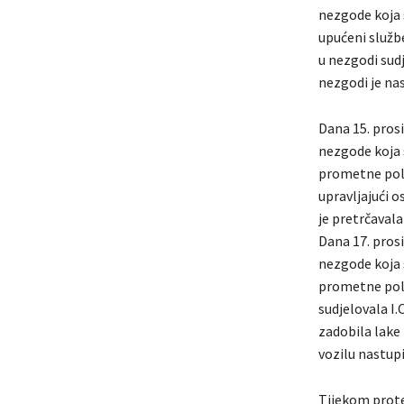
nezgode koja 
upućeni službe
u nezgodi sudj
nezgodi je na
Dana 15. pros
nezgode koja 
prometne polic
upravljajući 
je pretrčavala
Dana 17. pros
nezgode koja 
prometne polic
sudjelovala I.
zadobila lake
vozilu nastupi
Tijekom protek