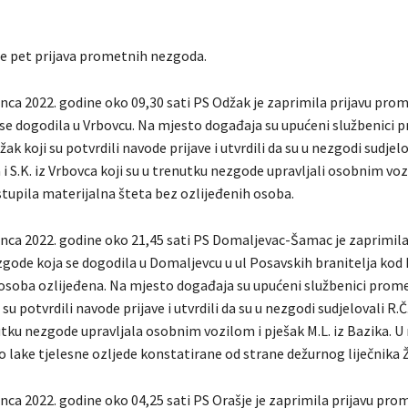
je pet prijava prometnih nezgoda.
inca 2022. godine oko 09,30 sati PS Odžak je zaprimila prijavu pro
se dogodila u Vrbovcu. Na mjesto događaja su upućeni službenici
ak koji su potvrdili navode prijave i utvrdili da su u nezgodi sudjelov
 i S.K. iz Vrbovca koji su u trenutku nezgode upravljali osobnim voz
stupila materijalna šteta bez ozlijeđenih osoba.
inca 2022. godine oko 21,45 sati PS Domaljevac-Šamac je zaprimila
ode koja se dogodila u Domaljevcu u ul Posavskih branitelja kod kb
a osoba ozlijeđena. Na mjesto događaja su upućeni službenici prome
su potvrdili navode prijave i utvrdili da su u nezgodi sudjelovali R.Č
utku nezgode upravljala osobnim vozilom i pješak M.L. iz Bazika. U
 lake tjelesne ozljede konstatirane od strane dežurnog liječnika 
nca 2022. godine oko 04,25 sati PS Orašje je zaprimila prijavu pr