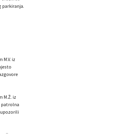
 parkiranja.
 M.V. iz
mjesto
razgovore
m M.Ž. iz
a patrolna
upozorili