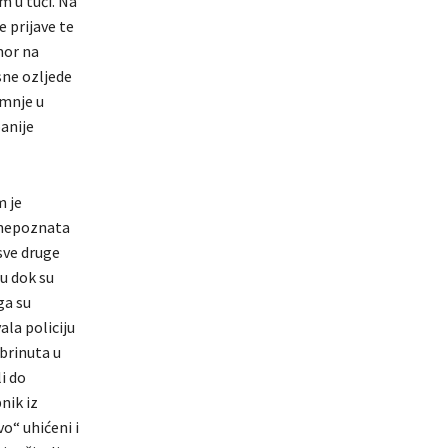
m u tuči. Na
e prijave te
mor na
sne ozljede
umnje u
anije
m je
2 nepoznata
 sve druge
u dok su
ga su
ala policiju
zbrinuta u
i do
nik iz
o“ uhićeni i