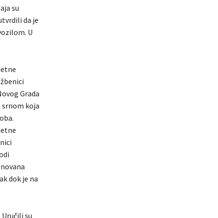
aja su
tvrdili da je
vozilom. U
metne
žbenici
z Novog Grada
a srnom koja
soba.
metne
nici
odi
menovana
ak dok je na
 Uručili su