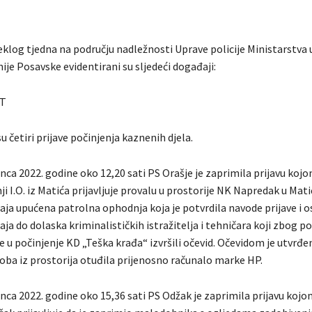
klog tjedna na području nadležnosti Uprave policije Ministarstva 
je Posavske evidentirani su sljedeći događaji:
T
u četiri prijave počinjenja kaznenih djela.
nca 2022. godine oko 12,20 sati PS Orašje je zaprimila prijavu koj
i I.O. iz Matića prijavljuje provalu u prostorije NK Napredak u Mat
ja upućena patrolna ophodnja koja je potvrdila navode prijave i o
a do dolaska kriminalističkih istražitelja i tehničara koji zbog p
u počinjenje KD „Teška krađa“ izvršili očevid. Očevidom je utvrđen
ba iz prostorija otuđila prijenosno računalo marke HP.
nca 2022. godine oko 15,36 sati PS Odžak je zaprimila prijavu kojo