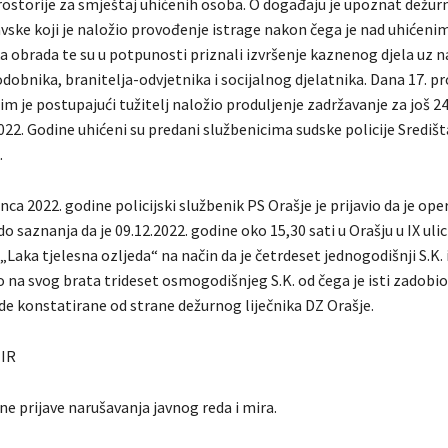
ostorije za smještaj uhićenih osoba. O događaju je upoznat dežurni
vske koji je naložio provođenje istrage nakon čega je nad uhićen
ka obrada te su u potpunosti priznali izvršenje kaznenog djela uz 
dobnika, branitelja-odvjetnika i socijalnog djelatnika. Dana 17. pr
m je postupajući tužitelj naložio produljenje zadržavanje za još 2
022. Godine uhićeni su predani službenicima sudske policije Središ
.
nca 2022. godine policijski službenik PS Orašje je prijavio da je op
 saznanja da je 09.12.2022. godine oko 15,30 sati u Orašju u IX ulici
Laka tjelesna ozljeda“ na način da je četrdeset jednogodišnji S.K. 
o na svog brata trideset osmogodišnjeg S.K. od čega je isti zadobio
de konstatirane od strane dežurnog liječnika DZ Orašje.
MIR
ne prijave narušavanja javnog reda i mira.