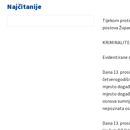
Najčitanije
Tijekom prote
poslova Župani
KRIMINALITE
Evidentirane s
Dana 13. prosi
četverogodišnj
mjesto događa
mjesto događaj
osnova sumnje 
nepoznata oso
Dana 13. prosi