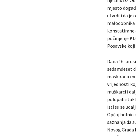
liječnik DZ O
mjesto događaj
utvrdili da je
malodobnika f
konstatirane 
počinjenje KD 
Posavske koji
Dana 16. prosi
sedamdeset dvo
maskirana mušk
vrijednosti ko
muškarci i dal
polupali stakl
isti su se uda
Općoj bolnici 
saznanja da s
Novog Grada k