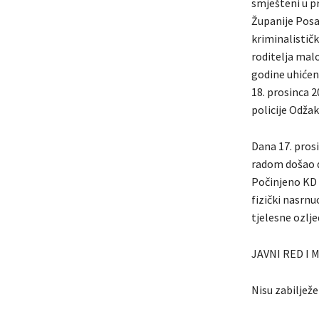
smješteni u pr
Županije Posa
kriminalistič
roditelja malo
godine uhićeni
18. prosinca 2
policije Odžak
Dana 17. prosi
radom došao do
Počinjeno KD „
fizički nasrnu
tjelesne ozlje
JAVNI RED I 
Nisu zabilježe