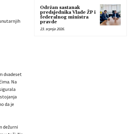
Održan sastanak
predsjednika Vlade ŽP i
federalnog ministra
unutarnjih
pravde
23. srpnja 2026.
om dvadeset
ićima. Na
sigurala
ostojanja
o da je
m dežurni