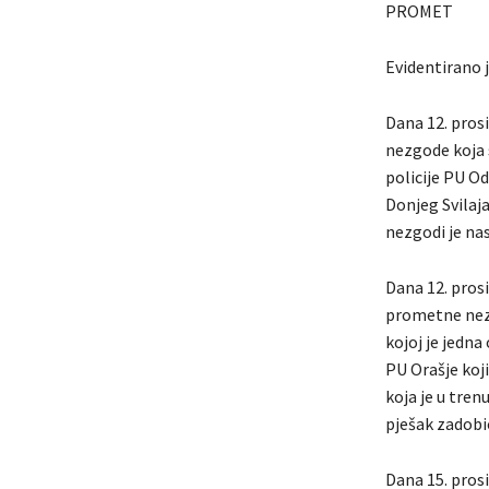
PROMET
Evidentirano 
Dana 12. pros
nezgode koja 
policije PU Odž
Donjeg Svilaja
nezgodi je na
Dana 12. pros
prometne nezg
kojoj je jedn
PU Orašje koji 
koja je u tren
pješak zadobio
Dana 15. prosi