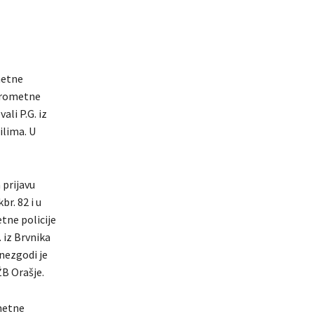
metne
 prometne
ali P.G. iz
ilima. U
 prijavu
r. 82 i u
tne policije
. iz Brvnika
 nezgodi je
ŽB Orašje.
ometne