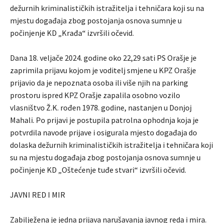
dežurnih kriminalističkih istražitelja i tehničara koji su na
mjestu događaja zbog postojanja osnova sumnje u
počinjenje KD „Krađa“ izvršili očevid.
Dana 18. veljače 2024. godine oko 22,29 sati PS Orašje je
zaprimila prijavu kojom je voditelj smjene u KPZ Orašje
prijavio da je nepoznata osoba ili više njih na parking
prostoru ispred KPZ Orašje zapalila osobno vozilo
vlasništvo Ž.K. rođen 1978. godine, nastanjen u Donjoj
Mahali. Po prijavi je postupila patrolna ophodnja koja je
potvrdila navode prijave i osigurala mjesto događaja do
dolaska dežurnih kriminalističkih istražitelja i tehničara koji
su na mjestu događaja zbog postojanja osnova sumnje u
počinjenje KD „Oštećenje tuđe stvari“ izvršili očevid.
JAVNI RED I MIR
Zabilježena je jedna prijava narušavanja javnog reda i mira.