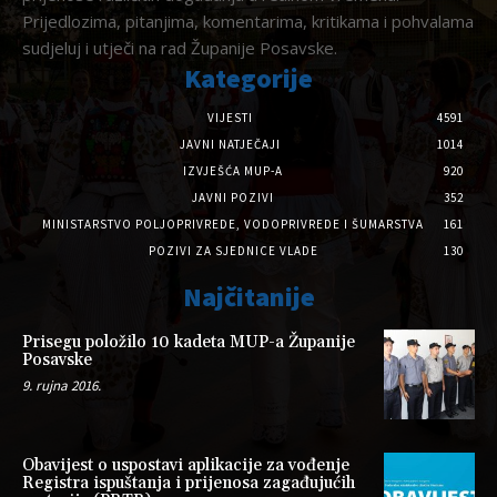
Prijedlozima, pitanjima, komentarima, kritikama i pohvalama
sudjeluj i utječi na rad Županije Posavske.
Kategorije
VIJESTI
4591
JAVNI NATJEČAJI
1014
IZVJEŠĆA MUP-A
920
JAVNI POZIVI
352
MINISTARSTVO POLJOPRIVREDE, VODOPRIVREDE I ŠUMARSTVA
161
POZIVI ZA SJEDNICE VLADE
130
Najčitanije
Prisegu položilo 10 kadeta MUP-a Županije
Posavske
9. rujna 2016.
Obavijest o uspostavi aplikacije za vođenje
Registra ispuštanja i prijenosa zagađujućih