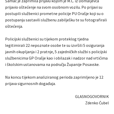
Šamac je zaprimila prijavu kojom je M.Ć. iz Domaljevca
prijavio oštećenje na svom osobnom vozilu. Po prijavi su
postupili službenici prometne policije PU Orašje koji su o
postupanju sastavili službenu zabilješku te su fotografirali
oštećenja.
Policijski službenici su tijekom proteklog tjedna
legitimirali 22 nepoznate osobe te su izvršili 5 osiguranja
javnih okupljanja i 2 pratnje, 5 zajedničkih službi s policijski
službenicima GP Orašje kao i obilazak i nadzor nad vrtićima
i školskim ustanovama na području Županije Posavske.
Na koncu tijekom analiziranog perioda zaprimljeno je 12
prijava sigurnosnih događaja.
GLASNOGOVORNIK
Zdenko Ćubel