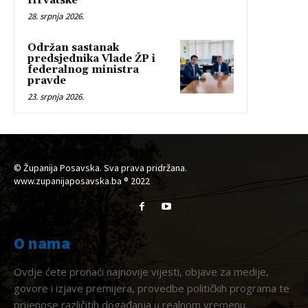
Hrvatske
28. srpnja 2026.
Održan sastanak
predsjednika Vlade ŽP i
federalnog ministra
pravde
23. srpnja 2026.
© Županija Posavska. Sva prava pridržana.
www.zupanijaposavska.ba ® 2022
O nama
Ovdje ćete pronaći najnovije vijesti, objave za medije,
govore i izjave premijera, provedbe političkih programa te
prijenose različitih događanja u realnom vremenu.