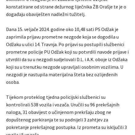
konstatirane od strane dežurnog liječnika ŽB Orašje te je o
događaju obaviješten nadležni tužitelj.
Dana 15. veljače 2024. godine oko 10,48 sati PS Odžak je
zaprimila prijavu prometne nezgode koja se dogodila u
Odžaku u ulici 14. Travnja. Po prijavi su postupili službenici
prometne policije PU Odžak koji su potvrdili navode prijave i
utvrdili da su u nezgodi sudjelovali D.L. i A.K. oboje iz Odžaka
koji su u trenutku nezgode upravljali osobnim vozilima. U
nezgodi je nastupila materijalna šteta bez ozlijeđenih
osoba.
Tijekom proteklog tjedna policijski službenici su
kontrolirali 538 vozila i vozača. Uručili su 96 prekršajnih
naloga, 31 obavijest o učinjenom prekršaju zbog ne
dopuštenog parkiranja te su podnijeli 3 zahtjev za
pokretanje prekršajnog postupka. Iz prometa su isključili 3
vozila i 5 vozača.