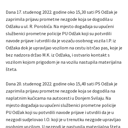
Dana 17. studenog 2022. godine oko 15,30 sati PS Odžak je
zaprimila prijavu prometne nezgode koja se dogodila u
Odžaku u ul. R. Porobića. Na mjesto događaja su upućeni
službenici prometne policije PU Odžak koji su potvrdili
navode prijave i utvrdili da je vozaču osobnog vozila I.P. iz
Odžaka dok je upravljao vozilom na cestu istrčao pas, koje je
bez nadzora držao M.K. iz Odžaka, i ostvario kontakt s
vozilom kojom prigodom je na vozilu nastupila materijalna
šteta.
Dana 20. studenog 2022. godine oko 15,40 sati PS Odžak je
zaprimila prijavu prometne nezgode koja se dogodila na
naplatnim kućicama na autocesti u Donjem Svilaju. Na
mjesto događaja su upućeni službenici prometne policije
PU Odžak koji su potvrdili navode prijave i utvrdili da je u
nezgodi sudjelovao I.O. koji je u trenutku nezgode upravljao
osobnim vozilom. U nezgodi je nastupila materijalna šteta