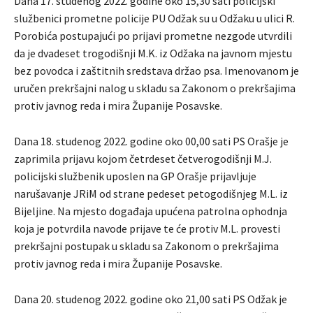
Dana 17. studenog 2022. godine oko 15,30 sati policijski
službenici prometne policije PU Odžak su u Odžaku u ulici R.
Porobića postupajući po prijavi prometne nezgode utvrdili
da je dvadeset trogodišnji M.K. iz Odžaka na javnom mjestu
bez povodca i zaštitnih sredstava držao psa. Imenovanom je
uručen prekršajni nalog u skladu sa Zakonom o prekršajima
protiv javnog reda i mira Županije Posavske.
Dana 18. studenog 2022. godine oko 00,00 sati PS Orašje je
zaprimila prijavu kojom četrdeset četverogodišnji M.J.
policijski službenik uposlen na GP Orašje prijavljuje
narušavanje JRiM od strane pedeset petogodišnjeg M.L. iz
Bijeljine. Na mjesto događaja upućena patrolna ophodnja
koja je potvrdila navode prijave te će protiv M.L. provesti
prekršajni postupak u skladu sa Zakonom o prekršajima
protiv javnog reda i mira Županije Posavske.
Dana 20. studenog 2022. godine oko 21,00 sati PS Odžak je