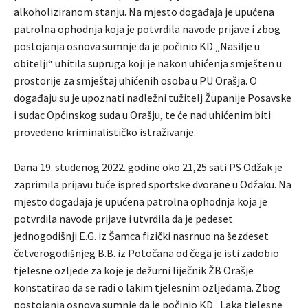
alkoholiziranom stanju. Na mjesto događaja je upućena
patrolna ophodnja koja je potvrdila navode prijave i zbog
postojanja osnova sumnje da je počinio KD „Nasilje u
obitelji“ uhitila supruga koji je nakon uhićenja smješten u
prostorije za smještaj uhićenih osoba u PU Orašja. O
događaju su je upoznati nadležni tužitelj Županije Posavske
i sudac Općinskog suda u Orašju, te će nad uhićenim biti
provedeno kriminalističko istraživanje.
Dana 19. studenog 2022. godine oko 21,25 sati PS Odžak je
zaprimila prijavu tuče ispred sportske dvorane u Odžaku. Na
mjesto događaja je upućena patrolna ophodnja koja je
potvrdila navode prijave i utvrdila da je pedeset
jednogodišnji E.G. iz Šamca fizički nasrnuo na šezdeset
četverogodišnjeg B.B. iz Potočana od čega je isti zadobio
tjelesne ozljede za koje je dežurni liječnik ŽB Orašje
konstatirao da se radi o lakim tjelesnim ozljedama. Zbog
postojanja osnova sumnje da je počinio KD „Laka tjelesne