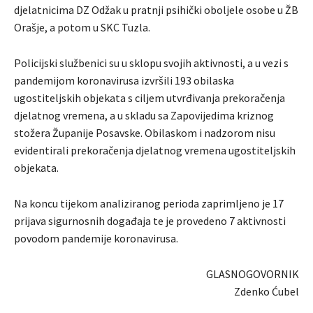
djelatnicima DZ Odžak u pratnji psihički oboljele osobe u ŽB
Orašje, a potom u SKC Tuzla.
Policijski službenici su u sklopu svojih aktivnosti, a u vezi s
pandemijom koronavirusa izvršili 193 obilaska
ugostiteljskih objekata s ciljem utvrđivanja prekoračenja
djelatnog vremena, a u skladu sa Zapovijedima kriznog
stožera Županije Posavske. Obilaskom i nadzorom nisu
evidentirali prekoračenja djelatnog vremena ugostiteljskih
objekata.
Na koncu tijekom analiziranog perioda zaprimljeno je 17
prijava sigurnosnih događaja te je provedeno 7 aktivnosti
povodom pandemije koronavirusa.
GLASNOGOVORNIK
Zdenko Ćubel