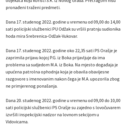
objekata koju koristi S.K. iz Novog Grada. Pretragom nisu
pronađeni traženi predmeti.
Dana 17. studenog 2022. godine u vremenu od 09,00 do 14,00
sati policijski službenici PU Odžak su vršili pratnju sudionika
hoda mira Srebrenica-Odžak-Vukovar.
Dana 17. studenog 2022. godine oko 22,35 sati PS Orašje je
zaprimila prijavu kojoj P.G. iz Boka prijavljuje da ima
problema sa sudjedom M.A. iz Boka. Na mjesto događaja je
upućena patrolna ophodnja koja je obavila obavijesne
razgovore s imenovanim nakon čega je M.A. upozorila zbog
ne primjerenog ponašanja.
Dana 20. studenog 2022. godine u vremenu od 09,00 do 10,00
sati policijski službenici PS Orašje su zajedno s lovočuvarem
izvršili inspekcijski nadzor na lovnom sekcijom u
Vidovicama.