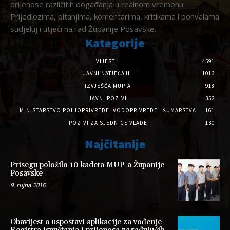
prijenose različitih događanja u realnom vremenu.
Prijedlozima, pitanjima, komentarima, kritikama i pohvalama
sudjeluj i utječi na rad Županije Posavske.
Kategorije
VIJESTI
4591
JAVNI NATJEČAJI
1013
IZVJEŠĆA MUP-A
918
JAVNI POZIVI
352
MINISTARSTVO POLJOPRIVREDE, VODOPRIVREDE I ŠUMARSTVA
161
POZIVI ZA SJEDNICE VLADE
130
Najčitanije
Prisegu položilo 10 kadeta MUP-a Županije
Posavske
9. rujna 2016.
Obavijest o uspostavi aplikacije za vođenje