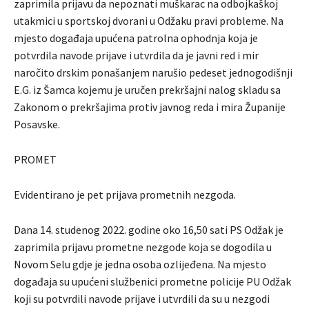
zaprimila prijavu da nepoznati muškarac na odbojkaškoj
utakmici u sportskoj dvorani u Odžaku pravi probleme. Na
mjesto događaja upućena patrolna ophodnja koja je
potvrdila navode prijave i utvrdila da je javni red i mir
naročito drskim ponašanjem narušio pedeset jednogodišnji
E.G. iz Šamca kojemu je uručen prekršajni nalog skladu sa
Zakonom o prekršajima protiv javnog reda i mira Županije
Posavske.
PROMET
Evidentirano je pet prijava prometnih nezgoda.
Dana 14. studenog 2022. godine oko 16,50 sati PS Odžak je
zaprimila prijavu prometne nezgode koja se dogodila u
Novom Selu gdje je jedna osoba ozlijeđena. Na mjesto
događaja su upućeni službenici prometne policije PU Odžak
koji su potvrdili navode prijave i utvrdili da su u nezgodi