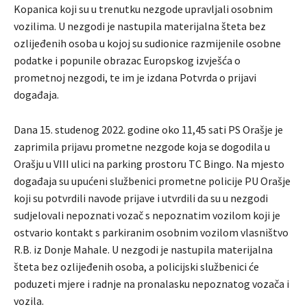
Kopanica koji su u trenutku nezgode upravljali osobnim
vozilima. U nezgodi je nastupila materijalna šteta bez
ozlijeđenih osoba u kojoj su sudionice razmijenile osobne
podatke i popunile obrazac Europskog izvješća o
prometnoj nezgodi, te im je izdana Potvrda o prijavi
događaja.
Dana 15. studenog 2022. godine oko 11,45 sati PS Orašje je
zaprimila prijavu prometne nezgode koja se dogodila u
Orašju u VIII ulici na parking prostoru TC Bingo. Na mjesto
događaja su upućeni službenici prometne policije PU Orašje
koji su potvrdili navode prijave i utvrdili da su u nezgodi
sudjelovali nepoznati vozač s nepoznatim vozilom koji je
ostvario kontakt s parkiranim osobnim vozilom vlasništvo
R.B. iz Donje Mahale. U nezgodi je nastupila materijalna
šteta bez ozlijeđenih osoba, a policijski službenici će
poduzeti mjere i radnje na pronalasku nepoznatog vozača i
vozila.