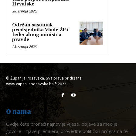
Hrvatske
28. srpnja 2026.
Održan sastanak
predsjednika Vlade ŽP i
federalnog ministra
pravde
23. srpnja 2026.
© Županija Posavska. Sva prava pridržana.
www.zupanijaposavska.ba ® 2022
O nama
Ovdje ćete pronaći najnovije vijesti, objave za medije,
govore i izjave premijera, provedbe političkih programa te