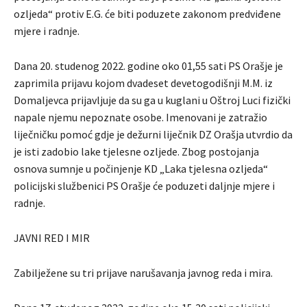
ozljeda“ protiv E.G. će biti poduzete zakonom predviđene
mjere i radnje.
Dana 20. studenog 2022. godine oko 01,55 sati PS Orašje je
zaprimila prijavu kojom dvadeset devetogodišnji M.M. iz
Domaljevca prijavljuje da su ga u kuglani u Oštroj Luci fizički
napale njemu nepoznate osobe. Imenovani je zatražio
liječničku pomoć gdje je dežurni liječnik DZ Orašja utvrdio da
je isti zadobio lake tjelesne ozljede. Zbog postojanja
osnova sumnje u počinjenje KD „Laka tjelesna ozljeda“
policijski službenici PS Orašje će poduzeti daljnje mjere i
radnje.
JAVNI RED I MIR
Zabilježene su tri prijave narušavanja javnog reda i mira.