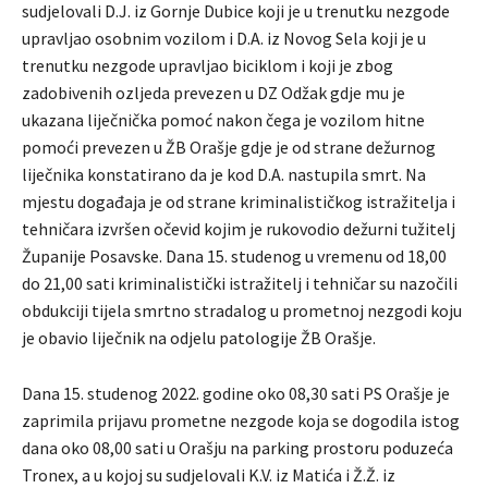
sudjelovali D.J. iz Gornje Dubice koji je u trenutku nezgode
upravljao osobnim vozilom i D.A. iz Novog Sela koji je u
trenutku nezgode upravljao biciklom i koji je zbog
zadobivenih ozljeda prevezen u DZ Odžak gdje mu je
ukazana liječnička pomoć nakon čega je vozilom hitne
pomoći prevezen u ŽB Orašje gdje je od strane dežurnog
liječnika konstatirano da je kod D.A. nastupila smrt. Na
mjestu događaja je od strane kriminalističkog istražitelja i
tehničara izvršen očevid kojim je rukovodio dežurni tužitelj
Županije Posavske. Dana 15. studenog u vremenu od 18,00
do 21,00 sati kriminalistički istražitelj i tehničar su nazočili
obdukciji tijela smrtno stradalog u prometnoj nezgodi koju
je obavio liječnik na odjelu patologije ŽB Orašje.
Dana 15. studenog 2022. godine oko 08,30 sati PS Orašje je
zaprimila prijavu prometne nezgode koja se dogodila istog
dana oko 08,00 sati u Orašju na parking prostoru poduzeća
Tronex, a u kojoj su sudjelovali K.V. iz Matića i Ž.Ž. iz