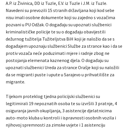
A.P. iz Živinica, DD iz Tuzle, E.V. iz Tuzle i J.M. iz Tuzle.
Navedeni su prevozili 15 stranih državljana koji kod sebe
nisu imali osobne dokumente koji su zajedno s vozačima
pozvani u PU Odžak. O događaju su upoznati službenici
kriminalističke policije te su o događaju obavijestili
dežurnog tužitelja Tužiteljstva BiH koji je naložio da se s
događajem upoznaju službenici Službe za strance kao i da se
protiv vozača neće poduzimati mjere i radnje zbog ne
postojanja elemenata kaznenog djela. O događaju su
upoznati službenici Ureda za strance Orašje koji su naložili
da se migranti puste i upute u Sarajevo u prihvatilište za
migrante.
Tijekom proteklog tjedna policijski službenici su
legitimirali 19 nepoznatih osoba te su izvršili 3 pratnje, 4
osiguranja javnih okupljanja, 3 asistencije djelatnicima
auto-moto kluba u kontroli i ispravnosti osobnih vozila i
njihovoj spremnosti za zimske uvjete i 1 asistenciju