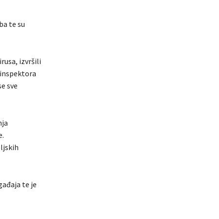
ba te su
usa, izvršili
 inspektora
se sve
nja
e.
ljskih
ađaja te je