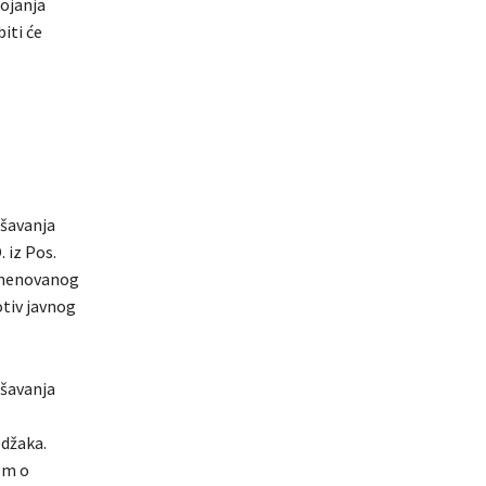
tojanja
iti će
ušavanja
 iz Pos.
 imenovanog
otiv javnog
ušavanja
Odžaka.
om o