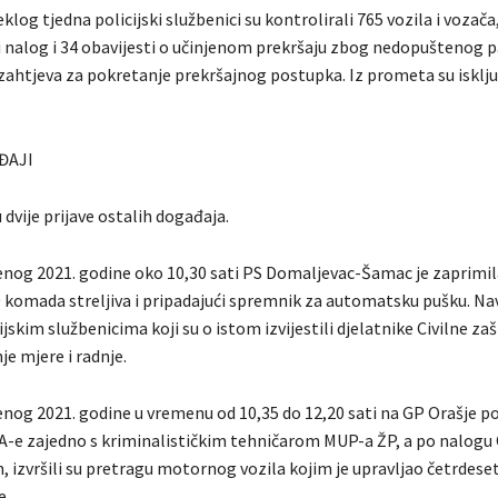
log tjedna policijski službenici su kontrolirali 765 vozila i vozača, 
i nalog i 34 obavijesti o učinjenom prekršaju zbog nedopuštenog p
 zahtjeva za pokretanje prekršajnog postupka. Iz prometa su isključi
ĐAJI
 dvije prijave ostalih događaja.
enog 2021. godine oko 10,30 sati PS Domaljevac-Šamac je zaprimila
 komada streljiva i pripadajući spremnik za automatsku pušku. Na
jskim službenicima koji su o istom izvijestili djelatnike Civilne zašt
je mjere i radnje.
nog 2021. godine u vremenu od 10,35 do 12,20 sati na GP Orašje pol
PA-e zajedno s kriminalističkim tehničarom MUP-a ŽP, a po nalog
 izvršili su pretragu motornog vozila kojim je upravljao četrdeset
e.