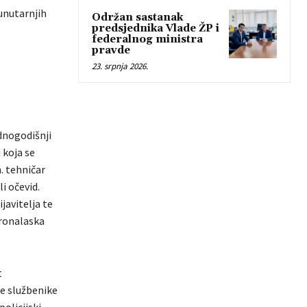
unutarnjih
Održan sastanak
predsjednika Vlade ŽP i
federalnog ministra
pravde
23. srpnja 2026.
dnogodišnji
u koja se
. tehničar
i očevid.
javitelja te
pronalaska
t
ke službenike