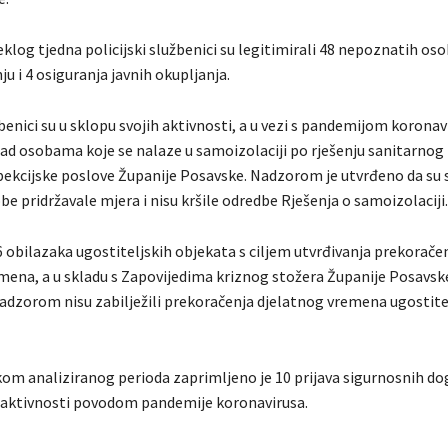
log tjedna policijski službenici su legitimirali 48 nepoznatih oso
nju i 4 osiguranja javnih okupljanja.
žbenici su u sklopu svojih aktivnosti, a u vezi s pandemijom koronavir
ad osobama koje se nalaze u samoizolaciji po rješenju sanitarnog
pekcijske poslove Županije Posavske. Nadzorom je utvrđeno da su 
e pridržavale mjera i nisu kršile odredbe Rješenja o samoizolaciji.
186 obilazaka ugostiteljskih objekata s ciljem utvrđivanja prekorače
mena, a u skladu s Zapovijedima kriznog stožera Županije Posavsk
adzorom nisu zabilježili prekoračenja djelatnog vremena ugostite
kom analiziranog perioda zaprimljeno je 10 prijava sigurnosnih dog
aktivnosti povodom pandemije koronavirusa.