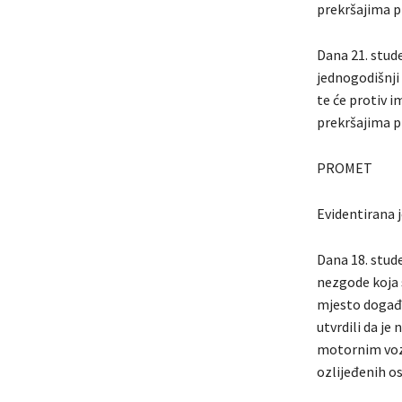
prekršajima p
Dana 21. stud
jednogodišnji 
te će protiv 
prekršajima p
PROMET
Evidentirana 
Dana 18. stud
nezgode koja 
mjesto događaj
utvrdili da j
motornim vozi
ozlijeđenih o