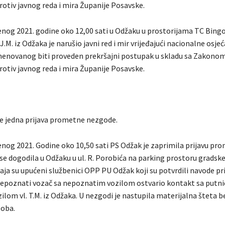
rotiv javnog reda i mira Županije Posavske.
enog 2021. godine oko 12,00 sati u Odžaku u prostorijama TC Bing
J.M. iz Odžaka je narušio javni red i mir vrijeđajući nacionalne osje
imenovanog biti proveden prekršajni postupak u skladu sa Zakono
rotiv javnog reda i mira Županije Posavske.
je jedna prijava prometne nezgode.
enog 2021. Godine oko 10,50 sati PS Odžak je zaprimila prijavu pr
se dogodila u Odžaku u ul. R. Porobića na parking prostoru gradske
a su upućeni službenici OPP PU Odžak koji su potvrdili navode pri
e nepoznati vozač sa nepoznatim vozilom ostvario kontakt sa putn
lom vl. T.M. iz Odžaka. U nezgodi je nastupila materijalna šteta b
soba.