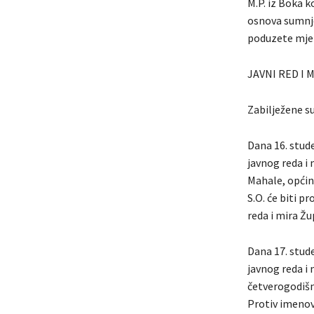
M.P. iz Boka k
osnova sumnje
poduzete mjer
JAVNI RED I 
Zabilježene su
Dana 16. stud
javnog reda i 
Mahale, općin
S.O. će biti 
reda i mira Žu
Dana 17. stud
javnog reda i 
četverogodišnj
Protiv imenov