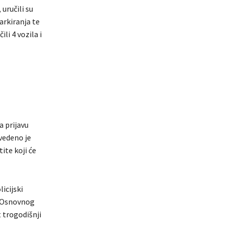
uručili su
arkiranja te
li 4 vozila i
 prijavu
vedeno je
ite koji će
icijski
u Osnovnog
 trogodišnji