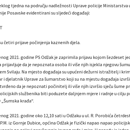
klog tjedna na području nadležnosti Uprave policije Ministarstva 
je Posavske evidentirani su sljedeći događaji:
T
u četiri prijave počinjenja kaznenih djela.
enog 2021. godine PS Odžak je zaprimila prijavu kojom šezdeset je
aja prijavljuje da je nepoznata osoba ili više njih isjekla njegovu šum
em Svilaju. Na mjesto događaja su upućeni dežurni istražitelj i krim
 i djelatnik Uprave za šumarstvo koji su na mjestu događaja izvršil
vrđeno da je nepoznati počinitelj ili više njih izvršio sječu šume pri
olicijskih službenika biti poduzete daljnjem mjere i radnje u cilju 
D „Šumska krađa“.
nog 2021. godine oko 12,10 sati u Odžaku u ul. R. Porobića četrdes
P.M. iz Gornje Dubice, općina Odžak je fizički napao napao policijs