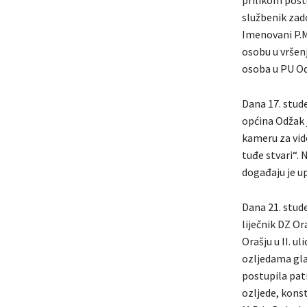
prilikom postu
službenik zad
Imenovani P.M
osobu u vršenj
osoba u PU Od
Dana 17. stude
općina Odžak j
kameru za vid
tuđe stvari“. 
događaju je u
Dana 21. stude
liječnik DZ Or
Orašju u II. u
ozljedama gla
postupila patr
ozljede, kons