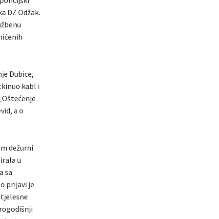
policijski
ka DZ Odžak.
lužbenu
hićenih
nje Dubice,
tkinuo kabl i
 „Oštećenje
vid, a o
om dežurni
irala u
a sa
 prijavi je
 tjelesne
rogodišnji