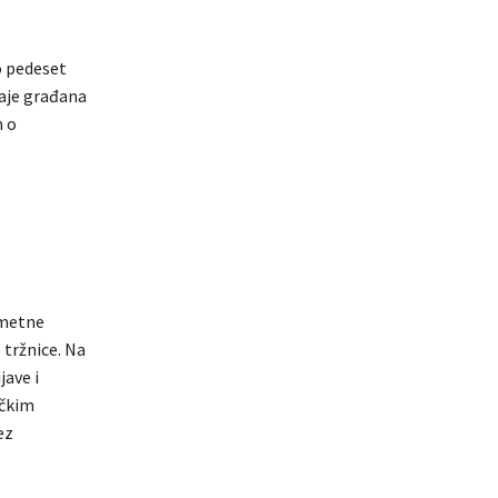
o pedeset
ćaje građana
m o
ometne
 tržnice. Na
jave i
ičkim
ez