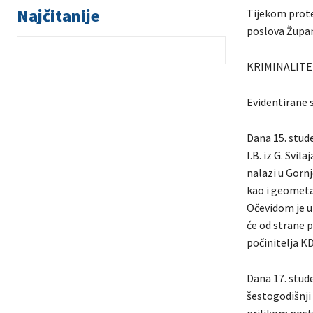
Najčitanije
Tijekom prote
poslova Župani
KRIMINALITE
Evidentirane s
Dana 15. stud
I.B. iz G. Svil
nalazi u Gornj
kao i geometar
Očevidom je ut
će od strane p
počinitelja K
Dana 17. stude
šestogodišnji 