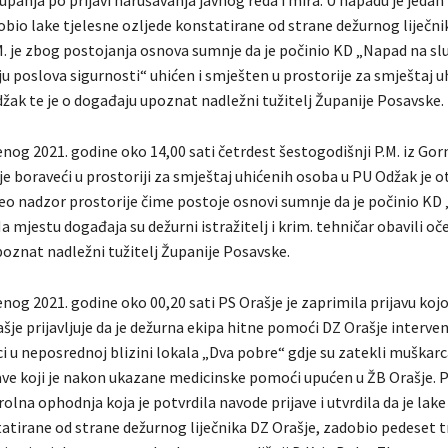
panja po prijavi narušavanja javnog reda i mira. U napadu je jedan 
obio lake tjelesne ozljede konstatirane od strane dežurnog liječni
. je zbog postojanja osnova sumnje da je počinio KD „Napad na s
u poslova sigurnosti“ uhićen i smješten u prostorije za smještaj u
žak te je o događaju upoznat nadležni tužitelj Županije Posavske.
nog 2021. godine oko 14,00 sati četrdest šestogodišnji P.M. iz Gor
e boraveći u prostoriji za smještaj uhićenih osoba u PU Odžak je o
eo nadzor prostorije čime postoje osnovi sumnje da je počinio KD
Na mjestu događaja su dežurni istražitelj i krim. tehničar obavili oče
poznat nadležni tužitelj Županije Posavske.
nog 2021. godine oko 00,20 sati PS Orašje je zaprimila prijavu koj
ašje prijavljuje da je dežurna ekipa hitne pomoći DZ Orašje interven
lici u neposrednoj blizini lokala „Dva pobre“ gdje su zatekli muškarc
ve koji je nakon ukazane medicinske pomoći upućen u ŽB Orašje. Po
olna ophodnja koja je potvrdila navode prijave i utvrdila da je lake
tatirane od strane dežurnog liječnika DZ Orašje, zadobio pedeset t