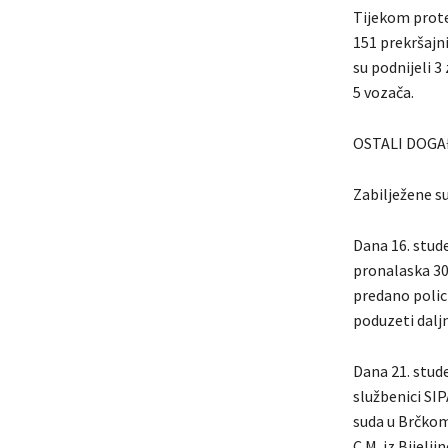
Tijekom protek
151 prekršajn
su podnijeli 3
5 vozača.
OSTALI DOGA
Zabilježene su
Dana 16. stud
pronalaska 30
predano polici
poduzeti daljn
Dana 21. stude
službenici SI
suda u Brčkom,
C.M. iz Bijeljin