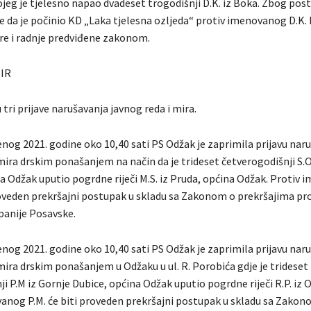
ojeg je tjelesno napao dvadeset trogodišnji D.K. iz Boka. Zbog pos
 da je počinio KD „Laka tjelesna ozljeda“ protiv imenovanog D.K. b
e i radnje predviđene zakonom.
MIR
 tri prijave narušavanja javnog reda i mira.
enog 2021. godine oko 10,40 sati PS Odžak je zaprimila prijavu nar
mira drskim ponašanjem na način da je trideset četverogodišnji S.O.
a Odžak uputio pogrdne riječi M.S. iz Pruda, općina Odžak. Protiv
proveden prekršajni postupak u skladu sa Zakonom o prekršajima pr
panije Posavske.
enog 2021. godine oko 10,40 sati PS Odžak je zaprimila prijavu nar
mira drskim ponašanjem u Odžaku u ul. R. Porobića gdje je trideset
i P.M iz Gornje Dubice, općina Odžak uputio pogrdne riječi R.P. iz 
anog P.M. će biti proveden prekršajni postupak u skladu sa Zakon