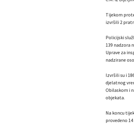
Tijekom protek
izvršili 2 prat
Policijski slu
139 nadzora n
Uprave za ins
nadzirane osob
Izvršili su i 
djelatnog vre
Obilaskom i n
objekata.
Na koncu tije
provedeno 14 