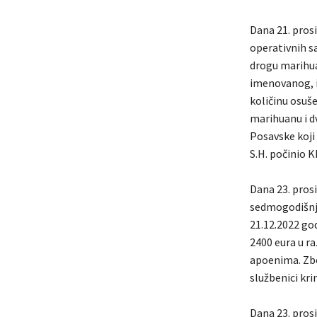
Dana 21. prosi
operativnih s
drogu marihuan
imenovanog, i
količinu osuš
marihuanu i dv
Posavske koji
S.H. počinio 
Dana 23. pros
sedmogodišnja 
21.12.2022 go
2400 eura u r
apoenima. Zbo
službenici kri
Dana 23. pros