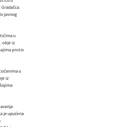
z Gradačca.
iv javnog
atićima u
 obje iz
šajima protiv
otočanima u
je iz
ršajima
šavanja
ja je upućena
a