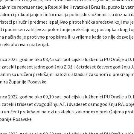
kmice reprezentacija Republike Hrvatske i Brazila, pucao iz vatr
dom i prikupljanjem informacija policijski službenici su doznali d
steći priručni predmet ispaljivao pirotehnička sredstva koji mu je
biti podnesen zahtjev za pokretanje prekršajnog postupka zbog tog
a način da je protivno propisima ili u vrijeme kada to nije dozvolj
čan eksplozivan materijal.
nca 2022. godine oko 08,45 sati policijski službenici PU Orašje u D.
 zatekli pedeset jednogodišnju Z.Dž. i četrdeset četverogodišnju J.
anim su uručeni prekršajni nalozi u skladu s zakonom o prekršajim
 mira Županije Posavske.
nca 2022. godine oko 09,10 sati policijski službenici PU Orašje u D.
 zatekli trideset dvogodišnju A.T. i dvadeset osmogodišnju P.A. obje
 uručeni prekršajni nalozi u skladu s zakonom o prekršajima prot
panije Posavske.
nca 2022. godine oko 09,30 sati policijski službenici PU Orašje u Ko