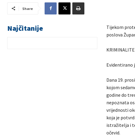
Share
Najčitanije
Tijekom prote
poslova Župani
KRIMINALITE
Evidentirano j
Dana 19. pros
kojom sedamde
godine do tren
nepoznata osob
vrijednosti o
koja je potvrd
istražitelja i
očevid.