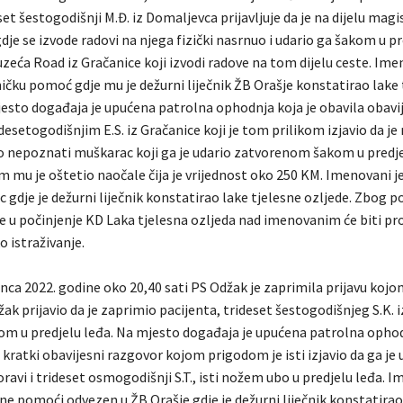
t šestogodišnji M.Đ. iz Domaljevca prijavljuje da je na dijelu magi
dje se izvode radovi na njega fizički nasrnuo i udario ga šakom u p
zeća Road iz Gračanice koji izvodi radove na tom dijelu ceste. Ime
ničku pomoć gdje mu je dežurni liječnik ŽB Orašje konstatirao lake 
jesto događaja je upućena patrolna ophodnja koja je obavila obavi
desetogodišnjim E.S. iz Gračanice koji je tom prilikom izjavio da je
uo nepoznati muškarac koji ga je udario zatvorenom šakom u predje
m mu je oštetio naočale čija je vrijednost oko 250 KM. Imenovani j
gdje je dežurni liječnik konstatirao lake tjelesne ozljede. Zbog p
 u počinjenje KD Laka tjelesna ozljeda nad imenovanim će biti p
o istraživanje.
nca 2022. godine oko 20,40 sati PS Odžak je zaprimila prijavu kojo
žak prijavio da je zaprimio pacijenta, trideset šestogodišnjeg S.K. i
 u predjelu leđa. Na mjesto događaja je upućena patrolna ophod
a kratki obavijesni razgovor kojom prigodom je isti izjavio da ga je 
boravi i trideset osmogodišnji S.T., isti nožem ubo u predjelu leđa. I
ne pomoći odvezen u ŽB Orašje gdje je dežurni liječnik konstatirao 