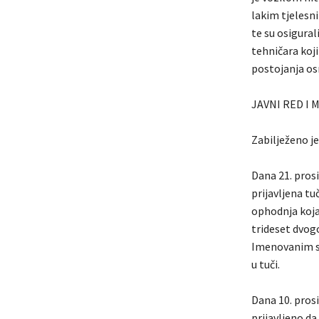
lakim tjelesni
te su osigural
tehničara koji
postojanja os
JAVNI RED I 
Zabilježeno je
Dana 21. prosi
prijavljena t
ophodnja koja 
trideset dvogo
Imenovanim su
u tuči.
Dana 10. prosi
prijavljeno da