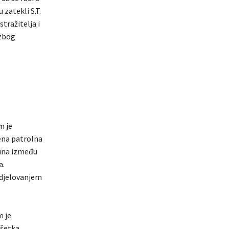
 zatekli S.T.
tražitelja i
 zbog
m je
ćena patrolna
čuna između
a.
udjelovanjem
m je
ršetka