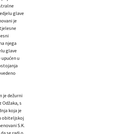
stralne
redjelu glave
novani je
tjelesne
jesni
 na njega
lu glave
e upućen u
ostojanja
rovedeno
m je dežurni
z Odžaka, s
nja koja je
u obiteljskoj
menovani S.K.
da se radi o