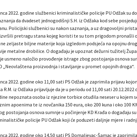
nca 2022. godine službenici kriminalističke policije PU Odžak su do
aznanja da dvadeset jednogodišnji S.H. iz Odžaka kod sebe posjedu
u. Policijski službenici su nakon saznanja, a uz dragovoljni prist
zvršili pretragu stana kojeg koristi te su tom prigodom pronašli
ene zeljaste biljne materije koja izgledom podsjeća na opojnu dro
ije metalne drobilice. O događaju je upoznat dežurni tužitelj Župa
 je usmeno naložio provođenje istrage zbog postojanja osnova sum
KD „Neovlaštena proizvodnja i stavljanje u promet opojnih droga“.
inca 2022. godine oko 11,00 sati PS Odžak je zaprimila prijavu koj
R.M. iz Odžaka prijavljuje da je u periodu od 11,00 sati 20.12.2022 
dine nepoznata osoba iz njezine torbice otuđila neseser u kojem s
aznim apoenima te iz novčanika 150 eura, oko 200 kuna i oko 100 K
g postojanja osnova sumnje u počinjenje KD Krađa o događaju su
minalističke policije PU Odžak koji će poduzeti daljnje mjere i radnj
inca 2022. godine oko 14,50 sati PS Domaljevac-Šamac je zaprimila