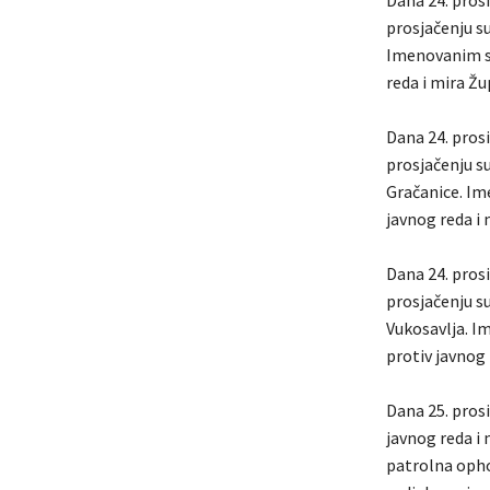
prosjačenju su
Imenovanim su
reda i mira Žu
Dana 24. prosi
prosjačenju su
Gračanice. Im
javnog reda i
Dana 24. prosi
prosjačenju su
Vukosavlja. I
protiv javnog 
Dana 25. prosi
javnog reda i
patrolna ophod