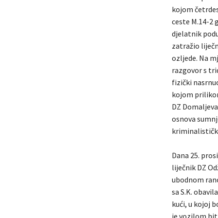
kojom četrdese
ceste M.14-2 g
djelatnik podu
zatražio liječ
ozljede. Na m
razgovor s tri
fizički nasrn
kojom priliko
DZ Domaljevac 
osnova sumnje
kriminalističk
Dana 25. prosi
liječnik DZ Od
ubodnom ranom
sa S.K. obavil
kući, u kojoj 
je vozilom hit