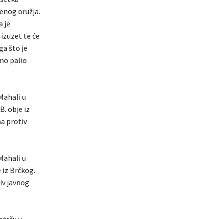
enog oružja.
a je
 izuzet te će
a što je
eno palio
 Mahali u
B. obje iz
a protiv
 Mahali u
 iz Brčkog.
iv javnog
strču u