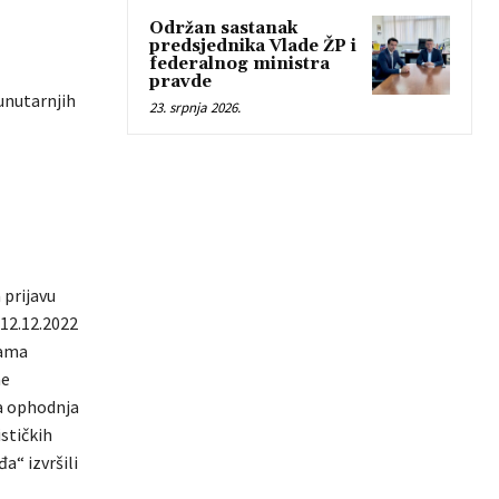
Održan sastanak
predsjednika Vlade ŽP i
federalnog ministra
pravde
unutarnjih
23. srpnja 2026.
 prijavu
 12.12.2022
cama
ne
na ophodnja
stičkih
a“ izvršili