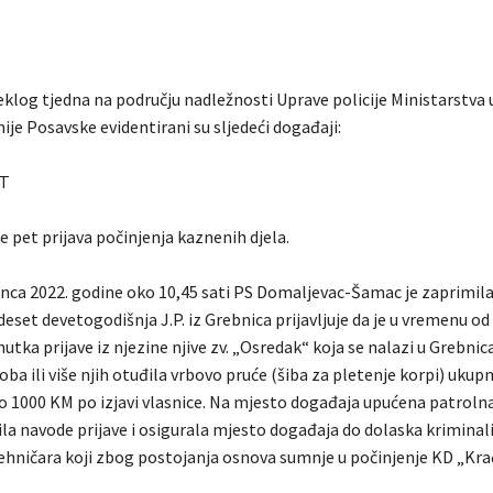
klog tjedna na području nadležnosti Uprave policije Ministarstva 
je Posavske evidentirani su sljedeći događaji:
T
e pet prijava počinjenja kaznenih djela.
inca 2022. godine oko 10,45 sati PS Domaljevac-Šamac je zaprimila
set devetogodišnja J.P. iz Grebnica prijavljuje da je u vremenu od
utka prijave iz njezine njive zv. „Osredak“ koja se nalazi u Grebni
a ili više njih otuđila vrbovo pruće (šiba za pletenje korpi) ukup
ko 1000 KM po izjavi vlasnice. Na mjesto događaja upućena patrol
ila navode prijave i osigurala mjesto događaja do dolaska kriminali
 tehničara koji zbog postojanja osnova sumnje u počinjenje KD „Krađ