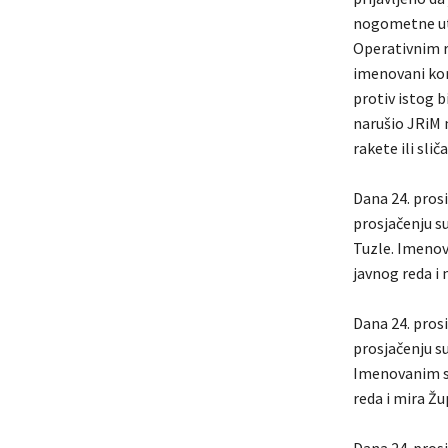
nogometne uta
Operativnim ra
imenovani kori
protiv istog 
narušio JRiM n
rakete ili sli
Dana 24. prosi
prosjačenju su
Tuzle. Imenov
javnog reda i
Dana 24. prosi
prosjačenju su
Imenovanim su
reda i mira Žu
Dana 24. prosi