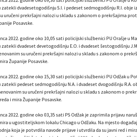
 zatekli dvadesetogodišnju S.I. i pedeset sedmogodišnju R.I. obje i
 uručeni prekršajni nalozi u skladu s zakonom o prekršajima prot
panije Posavske.
nca 2022. godine oko 10,05 sati policijski službenici PU Orašje u M
 zatekli dvadeset devetogodišnju E.O. i dvadeset šestogodišnju J.M.
enovanim su uručeni prekršajni nalozi u skladu s zakonom o prekr
 mira Županije Posavske.
nca 2022. godine oko 15,30 sati policijski službenici PU Odžak u P
 zatekli pedeset sedmogodišnju N.A. i dvadeset dvogodišnju R.A. ob
menovanim su uručeni prekršajni nalozi u skladu s zakonom o prek
reda i mira Županije Posavske.
nca 2022. godine oko 03,35 sati PS Odžak je zaprimila prijavu naru
 mira u ugostiteljskom lokalu Chicago u Odžaku. Na mjesto događa
nja koja je potvrdila navode prijave i utvrdila da su javni red i mir