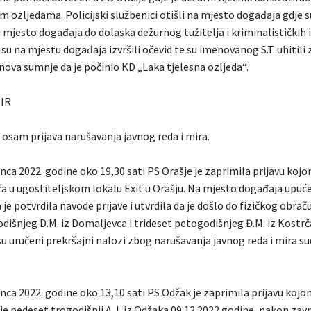
m ozljedama. Policijski službenici otišli na mjesto događaja gdje su
i mjesto događaja do dolaska dežurnog tužitelja i kriminalističkih is
 su na mjestu događaja izvršili očevid te su imenovanog S.T. uhitili
nova sumnje da je počinio KD „Laka tjelesna ozljeda“.
MIR
 osam prijava narušavanja javnog reda i mira.
nca 2022. godine oko 19,30 sati PS Orašje je zaprimila prijavu kojo
uča u ugostiteljskom lokalu Exit u Orašju. Na mjesto događaja upu
je potvrdila navode prijave i utvrdila da je došlo do fizičkog obra
dišnjeg D.M. iz Domaljevca i trideset petogodišnjeg Đ.M. iz Kostrč
 uručeni prekršajni nalozi zbog narušavanja javnog reda i mira s
nca 2022. godine oko 13,10 sati PS Odžak je zaprimila prijavu kojo
 je pedeset trogodišnji A.J. iz Odžaka 09.12.2022 godine, nakon zav