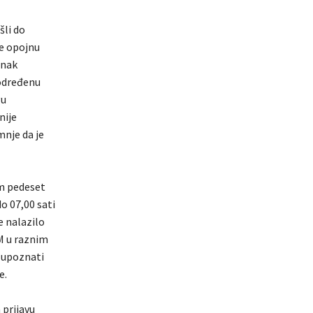
šli do
je opojnu
anak
 određenu
gu
nije
nje da je
om pedeset
do 07,00 sati
e nalazilo
M u raznim
 upoznati
e.
 prijavu