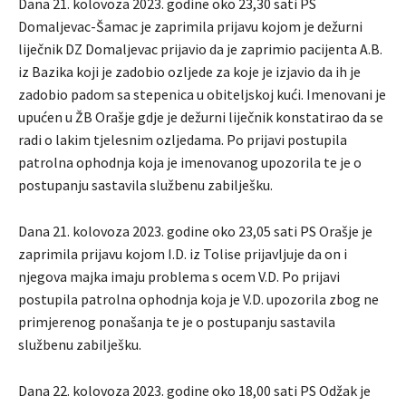
Dana 21. kolovoza 2023. godine oko 23,30 sati PS
Domaljevac-Šamac je zaprimila prijavu kojom je dežurni
liječnik DZ Domaljevac prijavio da je zaprimio pacijenta A.B.
iz Bazika koji je zadobio ozljede za koje je izjavio da ih je
zadobio padom sa stepenica u obiteljskoj kući. Imenovani je
upućen u ŽB Orašje gdje je dežurni liječnik konstatirao da se
radi o lakim tjelesnim ozljedama. Po prijavi postupila
patrolna ophodnja koja je imenovanog upozorila te je o
postupanju sastavila službenu zabilješku.
Dana 21. kolovoza 2023. godine oko 23,05 sati PS Orašje je
zaprimila prijavu kojom I.D. iz Tolise prijavljuje da on i
njegova majka imaju problema s ocem V.D. Po prijavi
postupila patrolna ophodnja koja je V.D. upozorila zbog ne
primjerenog ponašanja te je o postupanju sastavila
službenu zabilješku.
Dana 22. kolovoza 2023. godine oko 18,00 sati PS Odžak je