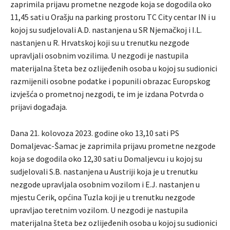
zaprimila prijavu prometne nezgode koja se dogodila oko
11,45 sati u Orašju na parking prostoru TC City centar IN i u
kojoj su sudjelovali A.D. nastanjena u SR Njemačkoj i I.L.
nastanjen u R. Hrvatskoj koji su u trenutku nezgode
upravljali osobnim vozilima. U nezgodi je nastupila
materijalna šteta bez ozlijeđenih osoba u kojoj su sudionici
razmijenili osobne podatke i popunili obrazac Europskog
izvješća o prometnoj nezgodi, te im je izdana Potvrda o
prijavi događaja.
Dana 21. kolovoza 2023. godine oko 13,10 sati PS
Domaljevac-Šamac je zaprimila prijavu prometne nezgode
koja se dogodila oko 12,30 sati u Domaljevcu i u kojoj su
sudjelovali S.B. nastanjena u Austriji koja je u trenutku
nezgode upravljala osobnim vozilom i E.J. nastanjen u
mjestu Cerik, općina Tuzla koji je u trenutku nezgode
upravljao teretnim vozilom. U nezgodi je nastupila
materijalna šteta bez ozlijeđenih osoba u kojoj su sudionici