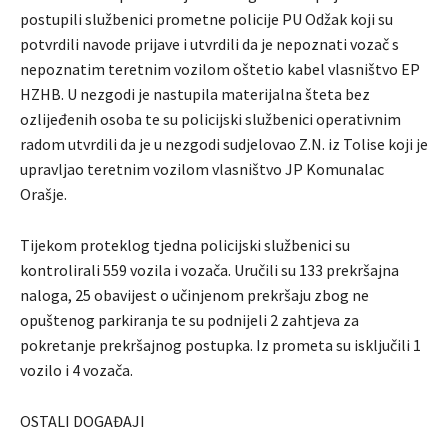
postupili službenici prometne policije PU Odžak koji su
potvrdili navode prijave i utvrdili da je nepoznati vozač s
nepoznatim teretnim vozilom oštetio kabel vlasništvo EP
HZHB. U nezgodi je nastupila materijalna šteta bez
ozlijeđenih osoba te su policijski službenici operativnim
radom utvrdili da je u nezgodi sudjelovao Z.N. iz Tolise koji je
upravljao teretnim vozilom vlasništvo JP Komunalac
Orašje.
Tijekom proteklog tjedna policijski službenici su
kontrolirali 559 vozila i vozača. Uručili su 133 prekršajna
naloga, 25 obavijest o učinjenom prekršaju zbog ne
opuštenog parkiranja te su podnijeli 2 zahtjeva za
pokretanje prekršajnog postupka. Iz prometa su isključili 1
vozilo i 4 vozača.
OSTALI DOGAĐAJI