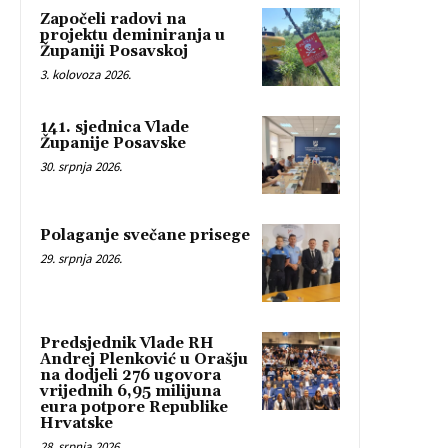
Započeli radovi na
projektu deminiranja u
Županiji Posavskoj
3. kolovoza 2026.
141. sjednica Vlade
Županije Posavske
30. srpnja 2026.
Polaganje svečane prisege
29. srpnja 2026.
Predsjednik Vlade RH
Andrej Plenković u Orašju
na dodjeli 276 ugovora
vrijednih 6,95 milijuna
eura potpore Republike
Hrvatske
28. srpnja 2026.