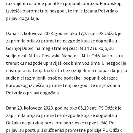
razmijenili osobne podatke i popunili obrazac Europskog
izvješća o prometnoj nezgodi, te im je izdana Potvrda o
prijavi događaja.
Dana 21. kolovoza 2023. godine oko 17,25 sati PS Odžak je
zaprimila prijavu prometne nezgode koja se dogodila u
Gornjoj Dubici na magistralnoj cesti M 14.2 i u kojoj su
sudjelovali M.J. iz Posavske Mahale i I.M. iz Odžaka koji su u
trenutku nezgode upravljali osobnim vozilima. U nezgodi je
nastupila materijalna šteta bez ozlijeđenih osoba u kojoj su
sudionici razmijenili osobne podatke i popunili obrazac
Europskog izvješća o prometnoj nezgodi, te im je izdana
Potvrda o prijavi događaja.
Dana 23. kolovoza 2023. godine oko 05,10 sati PS Odžak je
zaprimila prijavu prometne nezgode koja se dogodila u
Odžaku na parking prostoru benzinske crpke Lešić. Po
prijavi su postupili službenici prometne policije PU Odžak