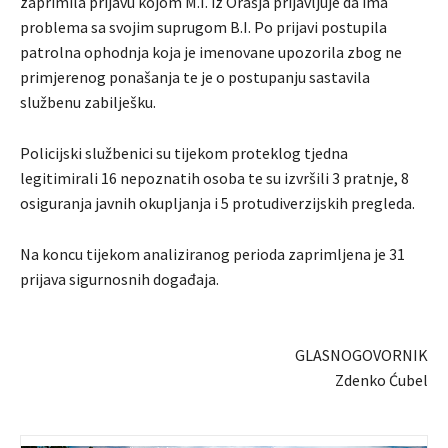
zaprimila prijavu kojom M.I. iz Orašja prijavljuje da ima
problema sa svojim suprugom B.I. Po prijavi postupila
patrolna ophodnja koja je imenovane upozorila zbog ne
primjerenog ponašanja te je o postupanju sastavila
službenu zabilješku.
Policijski službenici su tijekom proteklog tjedna
legitimirali 16 nepoznatih osoba te su izvršili 3 pratnje, 8
osiguranja javnih okupljanja i 5 protudiverzijskih pregleda.
Na koncu tijekom analiziranog perioda zaprimljena je 31
prijava sigurnosnih događaja.
GLASNOGOVORNIK
Zdenko Ćubel