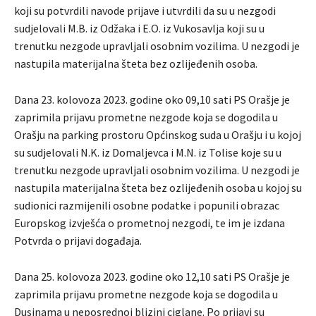
koji su potvrdili navode prijave i utvrdili da su u nezgodi
sudjelovali M.B. iz Odžaka i E.O. iz Vukosavlja koji su u
trenutku nezgode upravljali osobnim vozilima. U nezgodi je
nastupila materijalna šteta bez ozlijeđenih osoba.
Dana 23. kolovoza 2023. godine oko 09,10 sati PS Orašje je
zaprimila prijavu prometne nezgode koja se dogodila u
Orašju na parking prostoru Općinskog suda u Orašju i u kojoj
su sudjelovali N.K. iz Domaljevca i M.N. iz Tolise koje su u
trenutku nezgode upravljali osobnim vozilima. U nezgodi je
nastupila materijalna šteta bez ozlijeđenih osoba u kojoj su
sudionici razmijenili osobne podatke i popunili obrazac
Europskog izvješća o prometnoj nezgodi, te im je izdana
Potvrda o prijavi događaja.
Dana 25. kolovoza 2023. godine oko 12,10 sati PS Orašje je
zaprimila prijavu prometne nezgode koja se dogodila u
Dusinama u neposrednoj blizini ciglane. Po prijavi su