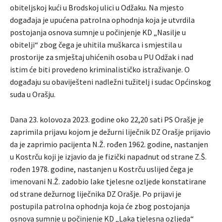
obiteljskoj kući u Brodskoj ulici u Odžaku. Na mjesto
događaja je upućena patrolna ophodnja koja je utvrdila
postojanja osnova sumnje u počinjenje KD „Nasilje u
obitelji“ zbog čega je uhitila muškarca i smjestila u
prostorije za smještaj uhićenih osoba u PU Odžak i nad
istim će biti provedeno kriminalističko istraživanje. O
događaju su obaviješteni nadležni tužitelj i sudac Općinskog
suda u Orašju.
Dana 23. kolovoza 2023. godine oko 22,20 sati PS Orašje je
zaprimila prijavu kojom je dežurni liječnik DZ Orašje prijavio
da je zaprimio pacijenta N.Ž. rođen 1962. godine, nastanjen
u Kostrču koji je izjavio da je fizički napadnut od strane Z.Š.
rođen 1978. godine, nastanjen u Kostrču uslijed čega je
imenovani N.Ž. zadobio lake tjelesne ozljede konstatirane
od strane dežurnog liječnika DZ Orašje. Po prijavi je
postupila patrolna ophodnja koja će zbog postojanja
osnova sumnje u počinjenje KD „Laka tjelesna ozljeda“