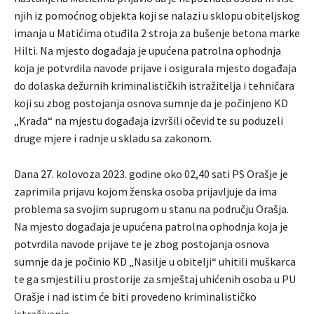
njih iz pomoćnog objekta koji se nalazi u sklopu obiteljskog
imanja u Matićima otuđila 2 stroja za bušenje betona marke
Hilti. Na mjesto događaja je upućena patrolna ophodnja
koja je potvrdila navode prijave i osigurala mjesto događaja
do dolaska dežurnih kriminalističkih istražitelja i tehničara
koji su zbog postojanja osnova sumnje da je počinjeno KD
„Krađa“ na mjestu događaja izvršili očevid te su poduzeli
druge mjere i radnje u skladu sa zakonom.
Dana 27. kolovoza 2023. godine oko 02,40 sati PS Orašje je
zaprimila prijavu kojom ženska osoba prijavljuje da ima
problema sa svojim suprugom u stanu na području Orašja.
Na mjesto događaja je upućena patrolna ophodnja koja je
potvrdila navode prijave te je zbog postojanja osnova
sumnje da je počinio KD „Nasilje u obitelji“ uhitili muškarca
te ga smjestili u prostorije za smještaj uhićenih osoba u PU
Orašje i nad istim će biti provedeno kriminalističko