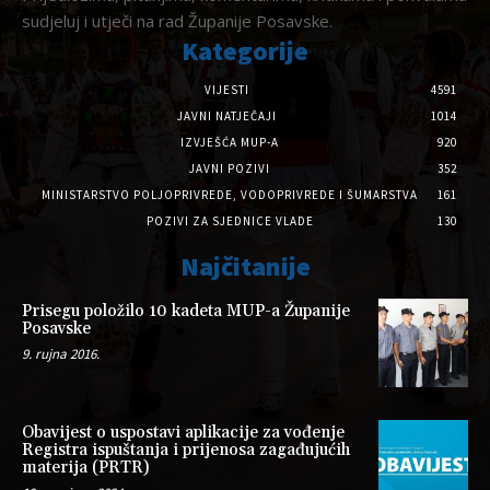
sudjeluj i utječi na rad Županije Posavske.
Kategorije
VIJESTI
4591
JAVNI NATJEČAJI
1014
IZVJEŠĆA MUP-A
920
JAVNI POZIVI
352
MINISTARSTVO POLJOPRIVREDE, VODOPRIVREDE I ŠUMARSTVA
161
POZIVI ZA SJEDNICE VLADE
130
Najčitanije
Prisegu položilo 10 kadeta MUP-a Županije
Posavske
9. rujna 2016.
Obavijest o uspostavi aplikacije za vođenje
Registra ispuštanja i prijenosa zagađujućih
materija (PRTR)