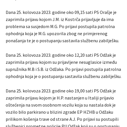
Dana 25. kolovoza 2023. godine oko 09,15 sati PS Orašje je
zaprimila prijavu kojom J.M. iz Kostrča prijavljuje da ima
problema sa susjedom M.G. Po prijavi postupila patrolna
ophodnja koja je M.G. upozorila zbog ne primjerenog
ponašanja te je o postupanju sastavila službenu zabilješku.
Dana 25. kolovoza 2023. godine oko 12,20 sati PS Odžak je
zaprimila prijavu kojom su prijavljene nesuglasice između
supružnika M.B i S.B. iz Odžaka. Po prijavi postupila patrolna
ophodnja koja je o postupanju sastavila službenu zabilješku.
Dana 25. kolovoza 2023. godine oko 19,00 sati PS Odžak je
zaprimila prijavu kojom je H.P. nastanjen u Italiji prijavio
oštećenja na svom osobnom vozilu koja su nastala dok je
vozilo bilo parkirano u blizini zgrade EP HZHB u Odžaku
prilikom košenja trave od strane A.J. Po prijavi su postupili
službenici prometne policije PU Odžak koji su o postupanju