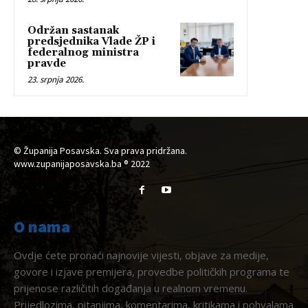
Održan sastanak
predsjednika Vlade ŽP i
federalnog ministra
pravde
23. srpnja 2026.
© Županija Posavska. Sva prava pridržana.
www.zupanijaposavska.ba ® 2022
O nama
Ovdje ćete pronaći najnovije vijesti, objave za medije,
govore i izjave premijera, provedbe političkih programa te
prijenose različitih događanja u realnom vremenu.
Prijedlozima, pitanjima, komentarima, kritikama i pohvalama