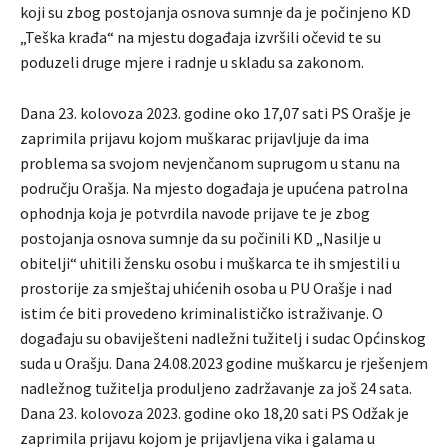
koji su zbog postojanja osnova sumnje da je počinjeno KD
„Teška krađa“ na mjestu događaja izvršili očevid te su
poduzeli druge mjere i radnje u skladu sa zakonom.
Dana 23. kolovoza 2023. godine oko 17,07 sati PS Orašje je
zaprimila prijavu kojom muškarac prijavljuje da ima
problema sa svojom nevjenčanom suprugom u stanu na
području Orašja. Na mjesto događaja je upućena patrolna
ophodnja koja je potvrdila navode prijave te je zbog
postojanja osnova sumnje da su počinili KD „Nasilje u
obitelji“ uhitili žensku osobu i muškarca te ih smjestili u
prostorije za smještaj uhićenih osoba u PU Orašje i nad
istim će biti provedeno kriminalističko istraživanje. O
događaju su obaviješteni nadležni tužitelj i sudac Općinskog
suda u Orašju. Dana 24.08.2023 godine muškarcu je rješenjem
nadležnog tužitelja produljeno zadržavanje za još 24 sata.
Dana 23. kolovoza 2023. godine oko 18,20 sati PS Odžak je
zaprimila prijavu kojom je prijavljena vika i galama u