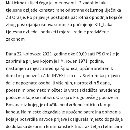
Matićima uslijed čega je imenovani L.P. zadobio lake
tjelesne ozljede konstatirane od strane dežurnog liječnika
ŽB Orašje. Po prijavi je postupila patrolna ophodnja koja će
zbog postojanja osnova sumnje u počinjenje KD „Laka
tjelesna ozljeda“ poduzeti mjere i radnje predviđene
zakonom.
Dana 22. kolovoza 2023. godine oko 09,00 sati PS Orašje je
zaprimila prijavu kojom je I.M. rođen 1971. godine,
nastanjen u mjestu Srednja Špionica, općina Srebrenik
direktor poduzeća ZIN-INVEST d.o.o. iz Srebrenika prijavio
da je nepoznata osoba ili više njih, u proteklih 5 dana,
podesnim predmetom oštetila vrata skladišta navedenog
poduzeća koje se nalazi u Orašju u krugu bivšeg poduzeća
Bosanac iz kojeg je otuđila neutvrđenu količinu lampi i
kabela. Na mjesto događaja je upućena patrolna ophodnja
koja je potvrdila navode prijave i osigurala mjesto događaja
do dolaska dežurnih kriminalističkih istražitelja i tehničara