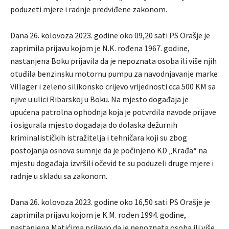
poduzeti mjere i radnje predviđene zakonom.
Dana 26. kolovoza 2023. godine oko 09,20 sati PS Orašje je
zaprimila prijavu kojom je N.K. rođena 1967. godine,
nastanjena Boku prijavila da je nepoznata osoba ili više njih
otuđila benzinsku motornu pumpu za navodnjavanje marke
Villager i zeleno silikonsko crijevo vrijednosti cca 500 KM sa
njive u ulici Ribarskoj u Boku. Na mjesto događaja je
upućena patrolna ophodnja koja je potvrdila navode prijave
i osigurala mjesto događaja do dolaska dežurnih
kriminalističkih istražitelja i tehničara koji su zbog
postojanja osnova sumnje da je počinjeno KD „Krađa“ na
mjestu događaja izvršili očevid te su poduzeli druge mjere i
radnje u skladu sa zakonom.
Dana 26. kolovoza 2023. godine oko 16,50 sati PS Orašje je
zaprimila prijavu kojom je K.M. rođen 1994. godine,
nastanjena Matićima prijavio da je nepoznata osoba ili više