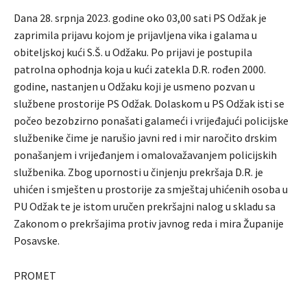
Dana 28. srpnja 2023. godine oko 03,00 sati PS Odžak je
zaprimila prijavu kojom je prijavljena vika i galama u
obiteljskoj kući S.Š. u Odžaku. Po prijavi je postupila
patrolna ophodnja koja u kući zatekla D.R. rođen 2000.
godine, nastanjen u Odžaku koji je usmeno pozvan u
službene prostorije PS Odžak. Dolaskom u PS Odžak isti se
počeo bezobzirno ponašati galameći i vrijeđajući policijske
službenike čime je narušio javni red i mir naročito drskim
ponašanjem i vrijeđanjem i omalovažavanjem policijskih
službenika. Zbog upornosti u činjenju prekršaja D.R. je
uhićen i smješten u prostorije za smještaj uhićenih osoba u
PU Odžak te je istom uručen prekršajni nalog u skladu sa
Zakonom o prekršajima protiv javnog reda i mira Županije
Posavske.
PROMET