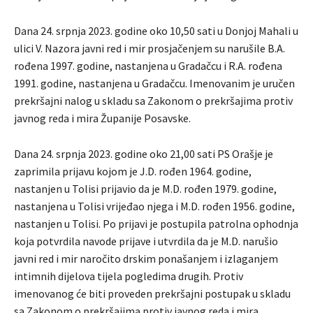
Dana 24. srpnja 2023. godine oko 10,50 sati u Donjoj Mahali u
ulici V. Nazora javni red i mir prosjačenjem su narušile B.A.
rođena 1997. godine, nastanjena u Gradačcu i R.A. rođena
1991. godine, nastanjena u Gradačcu. Imenovanim je uručen
prekršajni nalog u skladu sa Zakonom o prekršajima protiv
javnog reda i mira Županije Posavske.
Dana 24. srpnja 2023. godine oko 21,00 sati PS Orašje je
zaprimila prijavu kojom je J.D. rođen 1964. godine,
nastanjen u Tolisi prijavio da je M.D. rođen 1979. godine,
nastanjena u Tolisi vrijeđao njega i M.D. rođen 1956. godine,
nastanjen u Tolisi. Po prijavi je postupila patrolna ophodnja
koja potvrdila navode prijave i utvrdila da je M.D. narušio
javni red i mir naročito drskim ponašanjem i izlaganjem
intimnih dijelova tijela pogledima drugih. Protiv
imenovanog će biti proveden prekršajni postupak u skladu
sa Zakonom o prekršajima protiv javnog reda i mira