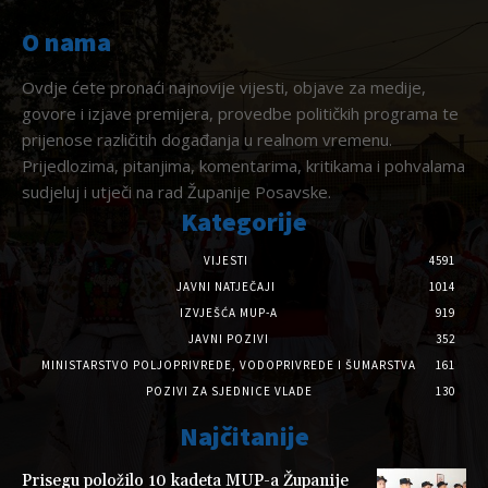
O nama
Ovdje ćete pronaći najnovije vijesti, objave za medije,
govore i izjave premijera, provedbe političkih programa te
prijenose različitih događanja u realnom vremenu.
Prijedlozima, pitanjima, komentarima, kritikama i pohvalama
sudjeluj i utječi na rad Županije Posavske.
Kategorije
VIJESTI
4591
JAVNI NATJEČAJI
1014
IZVJEŠĆA MUP-A
919
JAVNI POZIVI
352
MINISTARSTVO POLJOPRIVREDE, VODOPRIVREDE I ŠUMARSTVA
161
POZIVI ZA SJEDNICE VLADE
130
Najčitanije
Prisegu položilo 10 kadeta MUP-a Županije