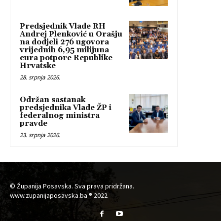
Predsjednik Vlade RH
Andrej Plenković u Orašju
na dodjeli 276 ugovora
vrijednih 6,95 milijuna
eura potpore Republike
Hrvatske
28. srpnja 2026.
Održan sastanak
predsjednika Vlade ŽP i
federalnog ministra
pravde
23. srpnja 2026.
© Županija Posavska. Sva prava pridržana.
www.zupanijaposavska.ba ® 2022