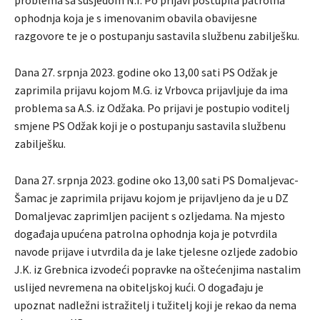
problema sa susjedom N.I. Po prijavi postupila patrolna
ophodnja koja je s imenovanim obavila obavijesne
razgovore te je o postupanju sastavila službenu zabilješku.
Dana 27. srpnja 2023. godine oko 13,00 sati PS Odžak je
zaprimila prijavu kojom M.G. iz Vrbovca prijavljuje da ima
problema sa A.S. iz Odžaka. Po prijavi je postupio voditelj
smjene PS Odžak koji je o postupanju sastavila službenu
zabilješku.
Dana 27. srpnja 2023. godine oko 13,00 sati PS Domaljevac-
Šamac je zaprimila prijavu kojom je prijavljeno da je u DZ
Domaljevac zaprimljen pacijent s ozljedama. Na mjesto
događaja upućena patrolna ophodnja koja je potvrdila
navode prijave i utvrdila da je lake tjelesne ozljede zadobio
J.K. iz Grebnica izvodeći popravke na oštećenjima nastalim
uslijed nevremena na obiteljskoj kući. O događaju je
upoznat nadležni istražitelj i tužitelj koji je rekao da nema