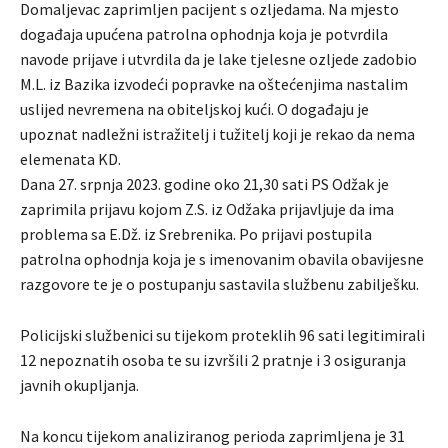
Domaljevac zaprimljen pacijent s ozljedama. Na mjesto
događaja upućena patrolna ophodnja koja je potvrdila
navode prijave i utvrdila da je lake tjelesne ozljede zadobio
M.L. iz Bazika izvodeći popravke na oštećenjima nastalim
uslijed nevremena na obiteljskoj kući. O događaju je
upoznat nadležni istražitelj i tužitelj koji je rekao da nema
elemenata KD.
Dana 27. srpnja 2023. godine oko 21,30 sati PS Odžak je
zaprimila prijavu kojom Z.S. iz Odžaka prijavljuje da ima
problema sa E.Dž. iz Srebrenika. Po prijavi postupila
patrolna ophodnja koja je s imenovanim obavila obavijesne
razgovore te je o postupanju sastavila službenu zabilješku.
Policijski službenici su tijekom proteklih 96 sati legitimirali
12 nepoznatih osoba te su izvršili 2 pratnje i 3 osiguranja
javnih okupljanja.
Na koncu tijekom analiziranog perioda zaprimljena je 31