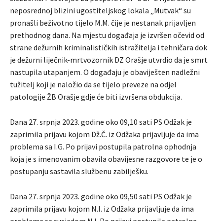
neposrednoj blizini ugostiteljskog lokala „Mutvak“ su
pronašli beživotno tijelo M.M. čije je nestanak prijavljen
prethodnog dana. Na mjestu događaja je izvršen očevid od
strane dežurnih kriminalističkih istražitelja i tehničara dok
je dežurni liječnik-mrtvozornik DZ Orašje utvrdio da je smrt
nastupila utapanjem. O događaju je obaviješten nadležni
tužitelj koji je naložio da se tijelo preveze na odjel
patologije ŽB Orašje gdje će biti izvršena obdukcija.
Dana 27. srpnja 2023. godine oko 09,10 sati PS Odžak je
zaprimila prijavu kojom Dž.Č. iz Odžaka prijavljuje da ima
problema sa I.G. Po prijavi postupila patrolna ophodnja
koja je s imenovanim obavila obavijesne razgovore te je o
postupanju sastavila službenu zabilješku.
Dana 27. srpnja 2023. godine oko 09,50 sati PS Odžak je
zaprimila prijavu kojom N.I. iz Odžaka prijavljuje da ima