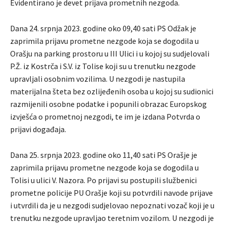
Evidentirano je devet prijava prometnih nezgoda.
Dana 24. srpnja 2023. godine oko 09,40 sati PS Odžak je
zaprimila prijavu prometne nezgode koja se dogodila u
Orašju na parking prostoru u III Ulici i u kojoj su sudjelovali
P.Ž. iz Kostrča i S.V. iz Tolise koji su u trenutku nezgode
upravljali osobnim vozilima. U nezgodi je nastupila
materijalna šteta bez ozlijeđenih osoba u kojoj su sudionici
razmijenili osobne podatke i popunili obrazac Europskog
izvješća o prometnoj nezgodi, te im je izdana Potvrda o
prijavi događaja.
Dana 25. srpnja 2023. godine oko 11,40 sati PS Orašje je
zaprimila prijavu prometne nezgode koja se dogodila u
Tolisi u ulici V. Nazora. Po prijavi su postupili službenici
prometne policije PU Orašje koji su potvrdili navode prijave
i utvrdili da je u nezgodi sudjelovao nepoznati vozač koji je u
trenutku nezgode upravljao teretnim vozilom. U nezgodi je