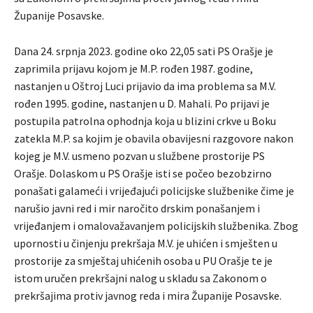
Županije Posavske.
Dana 24. srpnja 2023. godine oko 22,05 sati PS Orašje je
zaprimila prijavu kojom je M.P. rođen 1987. godine,
nastanjen u Oštroj Luci prijavio da ima problema sa M.V.
rođen 1995. godine, nastanjen u D. Mahali. Po prijavi je
postupila patrolna ophodnja koja u blizini crkve u Boku
zatekla M.P. sa kojim je obavila obavijesni razgovore nakon
kojeg je M.V. usmeno pozvan u službene prostorije PS
Orašje. Dolaskom u PS Orašje isti se počeo bezobzirno
ponašati galameći i vrijeđajući policijske službenike čime je
narušio javni red i mir naročito drskim ponašanjem i
vrijeđanjem i omalovažavanjem policijskih službenika. Zbog
upornosti u činjenju prekršaja M.V. je uhićen i smješten u
prostorije za smještaj uhićenih osoba u PU Orašje te je
istom uručen prekršajni nalog u skladu sa Zakonom o
prekršajima protiv javnog reda i mira Županije Posavske.