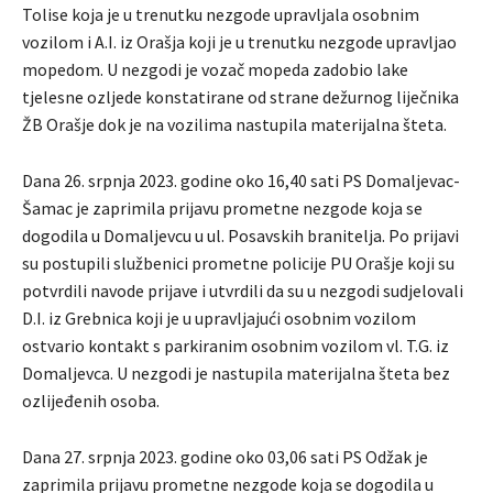
Tolise koja je u trenutku nezgode upravljala osobnim
vozilom i A.I. iz Orašja koji je u trenutku nezgode upravljao
mopedom. U nezgodi je vozač mopeda zadobio lake
tjelesne ozljede konstatirane od strane dežurnog liječnika
ŽB Orašje dok je na vozilima nastupila materijalna šteta.
Dana 26. srpnja 2023. godine oko 16,40 sati PS Domaljevac-
Šamac je zaprimila prijavu prometne nezgode koja se
dogodila u Domaljevcu u ul. Posavskih branitelja. Po prijavi
su postupili službenici prometne policije PU Orašje koji su
potvrdili navode prijave i utvrdili da su u nezgodi sudjelovali
D.I. iz Grebnica koji je u upravljajući osobnim vozilom
ostvario kontakt s parkiranim osobnim vozilom vl. T.G. iz
Domaljevca. U nezgodi je nastupila materijalna šteta bez
ozlijeđenih osoba.
Dana 27. srpnja 2023. godine oko 03,06 sati PS Odžak je
zaprimila prijavu prometne nezgode koja se dogodila u