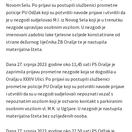
Novom Selu. Po prijavi su postupili službenici prometne
policije PU Odžak koji su potvrdili navode prijave i utvrdili da
je u nezgodi sudjelovao M.I. iz Novog Sela koji je u trenutku
nezgode upravljao osobnim vozilom. U nezgodi je
imenovani zadobio lake tjelesne ozljede konstatirane od
strane dežurnog liječnika ŽB Orašje te je nastupila
materijalna šteta.
Dana 27. srpnja 2023. godine oko 11,45 sati PS Orašje je
zaprimila prijavu prometne nezgode koja se dogodila u
Orašju u XXXIV Ulici. Po prijavi su postupili službenici
prometne policije PU Orašje koji su potvrdili navode prijave
i utvrdili da su u nezgodi sudjelovali nepoznati vozač s
nepoznatim vozilom koji je ostvario kontakt s parkiranim
osobnim vozilom vl. M.K. iz Ugljare. U nezgodi je nastupila
materijalna šteta bez ozlijeđenih osoba.
Dana 27. srpnja 2023. godine oko 22,50 sati PS Odžak je