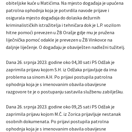
obiteljske kuće u Matićima. Na mjesto događaja je upućena
patrolna ophodnja koja je potvrdila navode prijave i
osigurala mjesto događaja do dolaska dežurnih
kriminalističkih istražitelja i tehničara dok je L.P. vozilom
hitne pomoći prevezen u ŽB Orašje gdje mu je pružena
liječnička pomoć odakle je prevezen u ŽB Vinkovce na
daljnje liječenje. O događaju je obaviješten nadležni tužitelj.
Dana 26. srpnja 2023. godine oko 04,30 sati PS Odžak je
zaprimila prijavu kojom S.H. iz Odžaka prijavljuje da ima
problema sa sinom A.H. Po prijavi postupila patrolna
ophodnja koja je s imenovanim obavila obavijesne
razgovore te je o postupanju sastavila službenu zabilješku.
Dana 26. srpnja 2023. godine oko 09,25 sati PS Odžak je
zaprimila prijavu kojom M.Č. iz Zorica prijavljuje nestanak
osobnih dokumenata. Po prijavi postupila patrolna
ophodnja koja je s imenovanim obavila obavijesne