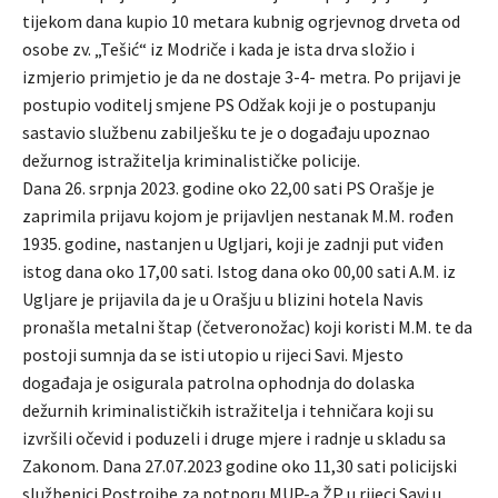
tijekom dana kupio 10 metara kubnig ogrjevnog drveta od
osobe zv. „Tešić“ iz Modriče i kada je ista drva složio i
izmjerio primjetio je da ne dostaje 3-4- metra. Po prijavi je
postupio voditelj smjene PS Odžak koji je o postupanju
sastavio službenu zabilješku te je o događaju upoznao
dežurnog istražitelja kriminalističke policije.
Dana 26. srpnja 2023. godine oko 22,00 sati PS Orašje je
zaprimila prijavu kojom je prijavljen nestanak M.M. rođen
1935. godine, nastanjen u Ugljari, koji je zadnji put viđen
istog dana oko 17,00 sati. Istog dana oko 00,00 sati A.M. iz
Ugljare je prijavila da je u Orašju u blizini hotela Navis
pronašla metalni štap (četveronožac) koji koristi M.M. te da
postoji sumnja da se isti utopio u rijeci Savi. Mjesto
događaja je osigurala patrolna ophodnja do dolaska
dežurnih kriminalističkih istražitelja i tehničara koji su
izvršili očevid i poduzeli i druge mjere i radnje u skladu sa
Zakonom. Dana 27.07.2023 godine oko 11,30 sati policijski
službenici Postrojbe za potporu MUP-a ŽP u rijeci Savi u