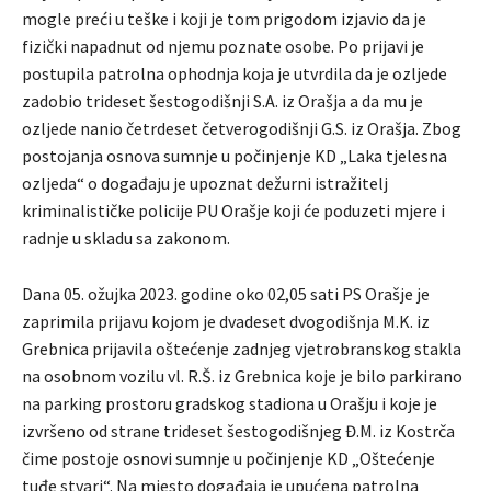
mogle preći u teške i koji je tom prigodom izjavio da je
fizički napadnut od njemu poznate osobe. Po prijavi je
postupila patrolna ophodnja koja je utvrdila da je ozljede
zadobio trideset šestogodišnji S.A. iz Orašja a da mu je
ozljede nanio četrdeset četverogodišnji G.S. iz Orašja. Zbog
postojanja osnova sumnje u počinjenje KD „Laka tjelesna
ozljeda“ o događaju je upoznat dežurni istražitelj
kriminalističke policije PU Orašje koji će poduzeti mjere i
radnje u skladu sa zakonom.
Dana 05. ožujka 2023. godine oko 02,05 sati PS Orašje je
zaprimila prijavu kojom je dvadeset dvogodišnja M.K. iz
Grebnica prijavila oštećenje zadnjeg vjetrobranskog stakla
na osobnom vozilu vl. R.Š. iz Grebnica koje je bilo parkirano
na parking prostoru gradskog stadiona u Orašju i koje je
izvršeno od strane trideset šestogodišnjeg Đ.M. iz Kostrča
čime postoje osnovi sumnje u počinjenje KD „Oštećenje
tuđe stvari“. Na mjesto događaja je upućena patrolna