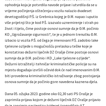
ophodnja koja je potvrdila navode prijave i utvrdila da se u
vrijeme počinjenja oštećenja u vozilu nalazio dvadeset
devetogodišnji P.Š. iz Grebnica kojeg je Đ.M. napao i uputio
više prijetnji što je kod P.Š. izazvalo uznemirenje i strah po
život i tijelo, čime postoje osnovi sumnje da je Đ.M. počinio
KD „Ugrožavanje sigurnosti“, te je u jednom trenutku Đ.M.
izbacio iz vozila P.Š. od čega je imenovani P.Š. zadobio lake
tjelesne ozljede s mogućnošću prelaska u teške koje je
konstatirao dežurni liječnik DZ Orašje čime postoje osnovi
sumnje da je Đ.M. počinio i KD „Lake tjelesne ozljede“.
Dežurni istražitelj i tehničar kriminalističke policije su na
mjestu događaja izvršili očevid dok će nad imenovanim Đ.M.
biti provedena kriminalističko istraživanje zbog postojanja
osnova sumnje da je počinio gore navedena kaznena djela.
Dana 05. ožujka 2023. godine oko 02,30 sati PS Orašje je
zaprimila prijavu kojom je dežurni liječnik DZ Orašje prijavio
da je zaprimio pacijenticu trideset trogodišnju A.T.