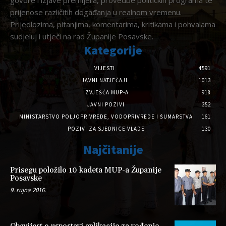
prijenose različitih događanja u realnom vremenu.
Prijedlozima, pitanjima, komentarima, kritikama i pohvalama
sudjeluj i utječi na rad Županije Posavske.
Kategorije
VIJESTI
4591
JAVNI NATJEČAJI
1013
IZVJEŠĆA MUP-A
918
JAVNI POZIVI
352
MINISTARSTVO POLJOPRIVREDE, VODOPRIVREDE I ŠUMARSTVA
161
POZIVI ZA SJEDNICE VLADE
130
Najčitanije
Prisegu položilo 10 kadeta MUP-a Županije
Posavske
9. rujna 2016.