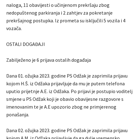
naloga, 11 obavijesti o učinjenom prekršaju zbog
nedopuštenog parkiranja i 2 zahtjev za pokretanje
prekršajnog postupka. Iz prometa su isključili 5 vozila i 4
vozača.
OSTALI DOGAĐAJI
Zabilježeno je 6 prijava ostalih događaja
Dana 01. ožujka 2023. godine PS Odžak je zaprimila prijavu
kojom H.Š. iz Odžaka prijavljuje da mu je putem telefona
uputio prijetnje A.E. iz Odžaka. Po prijavi je postupio voditelj
smjene u PS Odžak koji je obavio obavijesne razgovore s
imenovanim te je A.E upozorio zbog ne primjerenog
ponašanja.
Dana 02. ožujka 2023. godine PS Odžak je zaprimila prijavu
kojom A.M. iz Odžaka prijavljuje da ga dulje vremensko