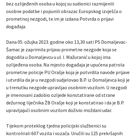
bez ozlijeđenih osoba u kojoj su sudionici razmijenili
osobne podatke i popunili obrazac Europskog izvješća o
prometnoj nezgodi, te im je izdana Potvrda o prijavi
događaja.
Dana 05. ožujka 2023. godine oko 13,30 sati PS Domaljevac-
Šamac je zaprimila prijavu prometne nezgode koja se
dogodila u Domaljevcu u ul. I. Mažuranić u kojoj ima
ozlijeđena osoba. Na mjesto događaja je upućena patrola
prometne policije PU Orašje koja je potvrdila navode prijave
i utvrdila da je u nezgodi sudjelovao B.P. iz Domaljevca koji je
u trenutku nezgode upravljao osobnim vozilom. U nezgodi
je imenovani zadobio ozljede konstatirane od strane
dežurnog liječnika ŽB Orašje koji je konstatirao i da je B.P.
upravljajući osobnim vozilom doživio moždani udar.
Tijekom proteklog tjedna policijski službenici su
kontrolirali 607 vozila i vozača. Uručili su 125 prekršajnih