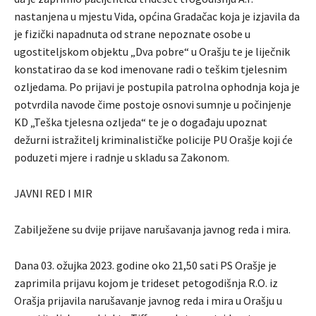
nastanjena u mjestu Vida, općina Gradačac koja je izjavila da
je fizički napadnuta od strane nepoznate osobe u
ugostiteljskom objektu „Dva pobre“ u Orašju te je liječnik
konstatirao da se kod imenovane radi o teškim tjelesnim
ozljedama. Po prijavi je postupila patrolna ophodnja koja je
potvrdila navode čime postoje osnovi sumnje u počinjenje
KD „Teška tjelesna ozljeda“ te je o događaju upoznat
dežurni istražitelj kriminalističke policije PU Orašje koji će
poduzeti mjere i radnje u skladu sa Zakonom.
JAVNI RED I MIR
Zabilježene su dvije prijave narušavanja javnog reda i mira.
Dana 03. ožujka 2023. godine oko 21,50 sati PS Orašje je
zaprimila prijavu kojom je trideset petogodišnja R.O. iz
Orašja prijavila narušavanje javnog reda i mira u Orašju u