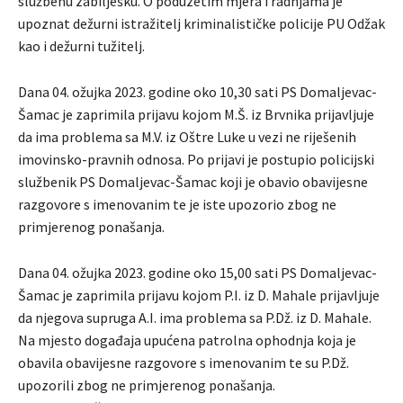
službenu zabilješku. O poduzetim mjera i radnjama je
upoznat dežurni istražitelj kriminalističke policije PU Odžak
kao i dežurni tužitelj.
Dana 04. ožujka 2023. godine oko 10,30 sati PS Domaljevac-
Šamac je zaprimila prijavu kojom M.Š. iz Brvnika prijavljuje
da ima problema sa M.V. iz Oštre Luke u vezi ne riješenih
imovinsko-pravnih odnosa. Po prijavi je postupio policijski
službenik PS Domaljevac-Šamac koji je obavio obavijesne
razgovore s imenovanim te je iste upozorio zbog ne
primjerenog ponašanja.
Dana 04. ožujka 2023. godine oko 15,00 sati PS Domaljevac-
Šamac je zaprimila prijavu kojom P.I. iz D. Mahale prijavljuje
da njegova supruga A.I. ima problema sa P.Dž. iz D. Mahale.
Na mjesto događaja upućena patrolna ophodnja koja je
obavila obavijesne razgovore s imenovanim te su P.Dž.
upozorili zbog ne primjerenog ponašanja.