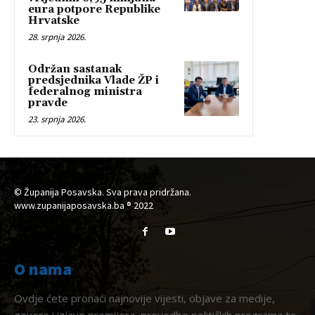
eura potpore Republike
Hrvatske
28. srpnja 2026.
Održan sastanak
predsjednika Vlade ŽP i
federalnog ministra
pravde
23. srpnja 2026.
© Županija Posavska. Sva prava pridržana.
www.zupanijaposavska.ba ® 2022
O nama
Ovdje ćete pronaći najnovije vijesti, objave za medije,
govore i izjave premijera, provedbe političkih programa te