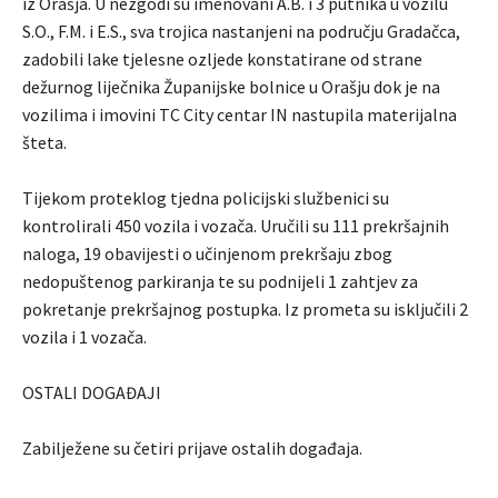
iz Orašja. U nezgodi su imenovani A.B. i 3 putnika u vozilu
S.O., F.M. i E.S., sva trojica nastanjeni na području Gradačca,
zadobili lake tjelesne ozljede konstatirane od strane
dežurnog liječnika Županijske bolnice u Orašju dok je na
vozilima i imovini TC City centar IN nastupila materijalna
šteta.
Tijekom proteklog tjedna policijski službenici su
kontrolirali 450 vozila i vozača. Uručili su 111 prekršajnih
naloga, 19 obavijesti o učinjenom prekršaju zbog
nedopuštenog parkiranja te su podnijeli 1 zahtjev za
pokretanje prekršajnog postupka. Iz prometa su isključili 2
vozila i 1 vozača.
OSTALI DOGAĐAJI
Zabilježene su četiri prijave ostalih događaja.