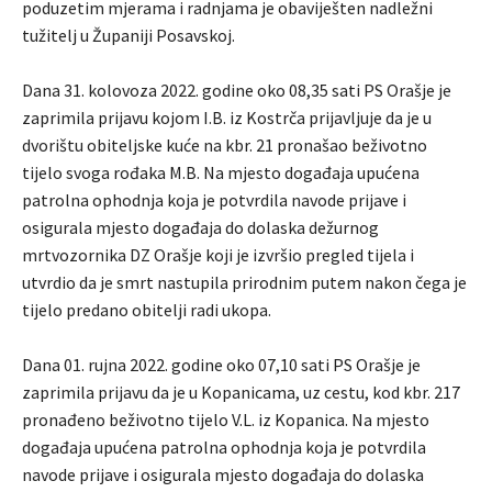
poduzetim mjerama i radnjama je obaviješten nadležni
tužitelj u Županiji Posavskoj.
Dana 31. kolovoza 2022. godine oko 08,35 sati PS Orašje je
zaprimila prijavu kojom I.B. iz Kostrča prijavljuje da je u
dvorištu obiteljske kuće na kbr. 21 pronašao beživotno
tijelo svoga rođaka M.B. Na mjesto događaja upućena
patrolna ophodnja koja je potvrdila navode prijave i
osigurala mjesto događaja do dolaska dežurnog
mrtvozornika DZ Orašje koji je izvršio pregled tijela i
utvrdio da je smrt nastupila prirodnim putem nakon čega je
tijelo predano obitelji radi ukopa.
Dana 01. rujna 2022. godine oko 07,10 sati PS Orašje je
zaprimila prijavu da je u Kopanicama, uz cestu, kod kbr. 217
pronađeno beživotno tijelo V.L. iz Kopanica. Na mjesto
događaja upućena patrolna ophodnja koja je potvrdila
navode prijave i osigurala mjesto događaja do dolaska