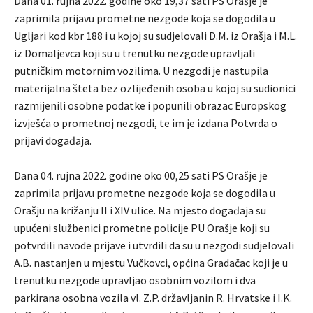
Dana 01. rujna 2022. godine oko 19,37 sati PS Orašje je
zaprimila prijavu prometne nezgode koja se dogodila u
Ugljari kod kbr 188 i u kojoj su sudjelovali D.M. iz Orašja i M.L.
iz Domaljevca koji su u trenutku nezgode upravljali
putničkim motornim vozilima. U nezgodi je nastupila
materijalna šteta bez ozlijeđenih osoba u kojoj su sudionici
razmijenili osobne podatke i popunili obrazac Europskog
izvješća o prometnoj nezgodi, te im je izdana Potvrda o
prijavi događaja.
Dana 04. rujna 2022. godine oko 00,25 sati PS Orašje je
zaprimila prijavu prometne nezgode koja se dogodila u
Orašju na križanju II i XIV ulice. Na mjesto događaja su
upućeni službenici prometne policije PU Orašje koji su
potvrdili navode prijave i utvrdili da su u nezgodi sudjelovali
A.B. nastanjen u mjestu Vučkovci, općina Gradačac koji je u
trenutku nezgode upravljao osobnim vozilom i dva
parkirana osobna vozila vl. Z.P. državljanin R. Hrvatske i I.K.