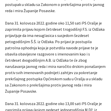
postupak u skladu sa Zakonom o prekršajima protiv javnog
reda i mira Županije Posavske.
Dana 31. kolovoza 2022. godine oko 11,50 sati PS Orašje je
zaprimila prijavu kojom četrdeset trogodišnji F.S. iz Odžaka
prijavljuje da ima nesuglasica s susjedom šezdeset
petogodišnjim Š.Š. iz Odžaka. Po prijavi je postupila
patrolna ophodnja koja je potvrdila navode prijave te je
obavila obavijesne razgovore s imenovanim kao i s
četrdeset dvogodišnjim A.B. iz Odžaka te će zbog
narušavanja javnog reda i mira naročito drskim ponašanjem
protiv svih imenovanih podnijeti zahtjev za pokretanje
prekršajnog postupka Općinskom sudu u Orašju a u skladu
sa Zakonom o prekršajima protiv javnog reda i mira
Županije Posavske.
Dana 31. kolovoza 2022. godine oko 13,00 sati PS Orašje je
zaprimila prijavu kojom pedeset jednogodišnja M.Dž. iz