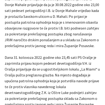
Donje Mahale prijavljuje da ju je 30.08.2022 godine oko 23,00
sati pedeset petogodišnji I.B. iz Donje Mahale vrijeđao kada
je prolazila Savskom ulicom u D. Mahali. Po prijavi je
postupila patrolna ophodnja koja je s imenovanim obavila
obavijesne razgovore te će protiv I.B. biti podnesen zahtjev
za pokretanje prekršajnog postupka zbog narušavanja
JRiM naročito drskim ponašanjem a u skladu sa Zakonom o
prekršajima protiv javnog reda i mira Županije Posavske.
Dana 31. kolovoza 2022. godine oko 23,45 sati PS Orašje je
zaprimila prijavu kojom pedeset devetogodišnja V.H. iz
Orašja prijavljuje da se u ugostiteljskom lokalu „La Miami“ u
Orašju pušta preglasna glazba. Na mjesto događaja je
upućena patrolna ophodnja koja je potvrdila navode prijave
te će protiv vlasnika navedenog lokala
devetnaestogodišnjeg Z.K. iz Oštre Luke podnijeti zahtjev
za pokretanje prekršajnog postupka skladu sa Zakonom o
prekršajima protiv javnog reda i mira Županije Posavske.