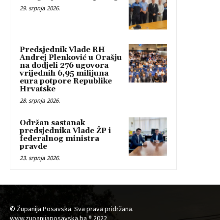
29. srpnja 2026.
Predsjednik Vlade RH
Andrej Plenković u Orašju
na dodjeli 276 ugovora
vrijednih 6,95 milijuna
eura potpore Republike
Hrvatske
28. srpnja 2026.
Održan sastanak
predsjednika Vlade ŽP i
federalnog ministra
pravde
23. srpnja 2026.
© Županija Posavska. Sva prava pridržana.
www.zupanijaposavska.ba ® 2022