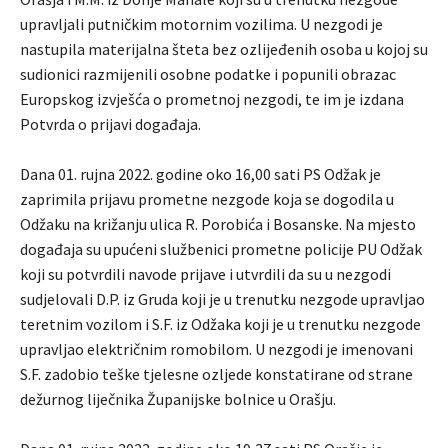
upravljali putničkim motornim vozilima. U nezgodi je
nastupila materijalna šteta bez ozlijeđenih osoba u kojoj su
sudionici razmijenili osobne podatke i popunili obrazac
Europskog izvješća o prometnoj nezgodi, te im je izdana
Potvrda o prijavi događaja.
Dana 01. rujna 2022. godine oko 16,00 sati PS Odžak je
zaprimila prijavu prometne nezgode koja se dogodila u
Odžaku na križanju ulica R. Porobića i Bosanske. Na mjesto
događaja su upućeni službenici prometne policije PU Odžak
koji su potvrdili navode prijave i utvrdili da su u nezgodi
sudjelovali D.P. iz Gruda koji je u trenutku nezgode upravljao
teretnim vozilom i S.F. iz Odžaka koji je u trenutku nezgode
upravljao električnim romobilom. U nezgodi je imenovani
S.F. zadobio teške tjelesne ozljede konstatirane od strane
dežurnog liječnika Županijske bolnice u Orašju.