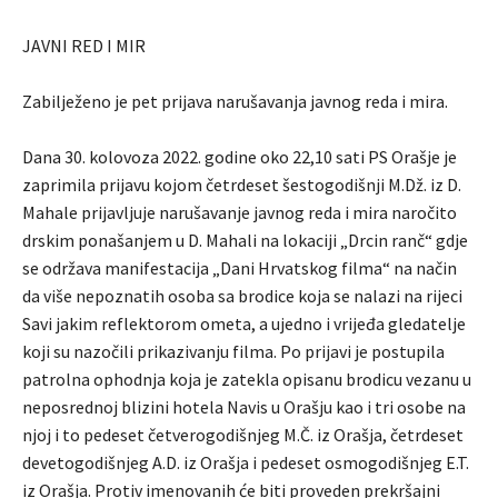
JAVNI RED I MIR
Zabilježeno je pet prijava narušavanja javnog reda i mira.
Dana 30. kolovoza 2022. godine oko 22,10 sati PS Orašje je
zaprimila prijavu kojom četrdeset šestogodišnji M.Dž. iz D.
Mahale prijavljuje narušavanje javnog reda i mira naročito
drskim ponašanjem u D. Mahali na lokaciji „Drcin ranč“ gdje
se održava manifestacija „Dani Hrvatskog filma“ na način
da više nepoznatih osoba sa brodice koja se nalazi na rijeci
Savi jakim reflektorom ometa, a ujedno i vrijeđa gledatelje
koji su nazočili prikazivanju filma. Po prijavi je postupila
patrolna ophodnja koja je zatekla opisanu brodicu vezanu u
neposrednoj blizini hotela Navis u Orašju kao i tri osobe na
njoj i to pedeset četverogodišnjeg M.Č. iz Orašja, četrdeset
devetogodišnjeg A.D. iz Orašja i pedeset osmogodišnjeg E.T.
iz Orašja. Protiv imenovanih će biti proveden prekršajni