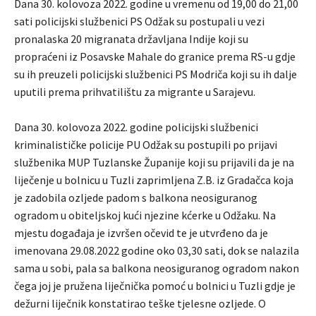
Dana 30. kolovoza 2022. godine u vremenu od 19,00 do 21,00
sati policijski službenici PS Odžak su postupali u vezi
pronalaska 20 migranata državljana Indije koji su
propraćeni iz Posavske Mahale do granice prema RS-u gdje
su ih preuzeli policijski službenici PS Modriča koji su ih dalje
uputili prema prihvatilištu za migrante u Sarajevu.
Dana 30. kolovoza 2022. godine policijski službenici
kriminalističke policije PU Odžak su postupili po prijavi
službenika MUP Tuzlanske Županije koji su prijavili da je na
liječenje u bolnicu u Tuzli zaprimljena Z.B. iz Gradačca koja
je zadobila ozljede padom s balkona neosiguranog
ogradom u obiteljskoj kući njezine kćerke u Odžaku. Na
mjestu događaja je izvršen očevid te je utvrđeno da je
imenovana 29.08.2022 godine oko 03,30 sati, dok se nalazila
sama u sobi, pala sa balkona neosiguranog ogradom nakon
čega joj je pružena liječnička pomoć u bolnici u Tuzli gdje je
dežurni liječnik konstatirao teške tjelesne ozljede. O