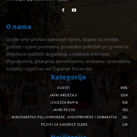
O nama
Ovdje ćete pronaći najnovije vijesti, objave za medije,
govore i izjave premijera, provedbe političkih programa te
prijenose različitih događanja u realnom vremenu.
Prijedlozima, pitanjima, komentarima, kritikama i pohvalama
sudjeluj i utječi na rad Županije Posavske.
Kategorije
VIJESTI
4591
JAVNI NATJEČAJI
1014
IZVJEŠĆA MUP-A
920
JAVNI POZIVI
352
MINISTARSTVO POLJOPRIVREDE, VODOPRIVREDE I ŠUMARSTVA
161
POZIVI ZA SJEDNICE VLADE
130