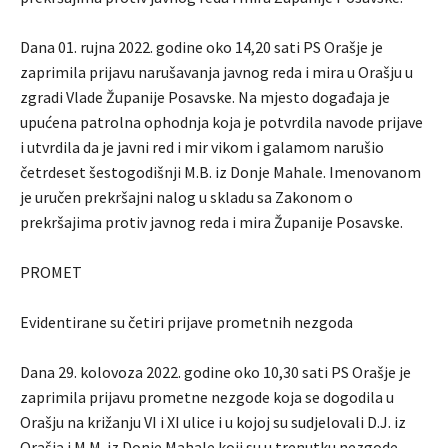
Dana 01. rujna 2022. godine oko 14,20 sati PS Orašje je
zaprimila prijavu narušavanja javnog reda i mira u Orašju u
zgradi Vlade Županije Posavske. Na mjesto događaja je
upućena patrolna ophodnja koja je potvrdila navode prijave
i utvrdila da je javni red i mir vikom i galamom narušio
četrdeset šestogodišnji M.B. iz Donje Mahale. Imenovanom
je uručen prekršajni nalog u skladu sa Zakonom o
prekršajima protiv javnog reda i mira Županije Posavske.
PROMET
Evidentirane su četiri prijave prometnih nezgoda
Dana 29. kolovoza 2022. godine oko 10,30 sati PS Orašje je
zaprimila prijavu prometne nezgode koja se dogodila u
Orašju na križanju VI i XI ulice i u kojoj su sudjelovali D.J. iz
Orašja i M.M. iz Donje Mahale koji su u trenutku nezgode