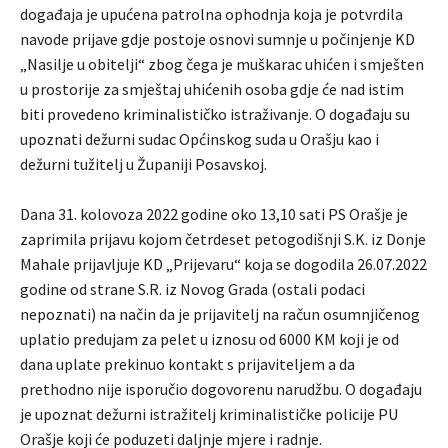
događaja je upućena patrolna ophodnja koja je potvrdila
navode prijave gdje postoje osnovi sumnje u počinjenje KD
„Nasilje u obitelji“ zbog čega je muškarac uhićen i smješten
u prostorije za smještaj uhićenih osoba gdje će nad istim
biti provedeno kriminalističko istraživanje. O događaju su
upoznati dežurni sudac Općinskog suda u Orašju kao i
dežurni tužitelj u Županiji Posavskoj.
Dana 31. kolovoza 2022 godine oko 13,10 sati PS Orašje je
zaprimila prijavu kojom četrdeset petogodišnji S.K. iz Donje
Mahale prijavljuje KD „Prijevaru“ koja se dogodila 26.07.2022
godine od strane S.R. iz Novog Grada (ostali podaci
nepoznati) na način da je prijavitelj na račun osumnjičenog
uplatio predujam za pelet u iznosu od 6000 KM koji je od
dana uplate prekinuo kontakt s prijaviteljem a da
prethodno nije isporučio dogovorenu narudžbu. O događaju
je upoznat dežurni istražitelj kriminalističke policije PU
Orašje koji će poduzeti daljnje mjere i radnje.