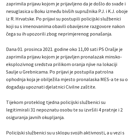
zaprimila prijavu kojom je prijavljeno da je došlo do svađe i
nesuglasica u Boku između bivših supružnika P.J. i K.J. oboje
iz R. Hrvatske. Po prijavi su postupili policijski službenici
koji su s imenovanima obavili obavijesne razgovore nakon
čega su ih upozorili zbog neprimjerenog ponašanja.
Dana 01. prosinca 2021. godine oko 11,00 sati PS Orašje je
zaprimila prijavu kojom je prijavljen pronalazak minsko-
eksplozivnog sredstva prilikom oranja njive na lokaciji
Saulje u Grebnicama. Po prijavi je postupila patrolna
ophodnja koja je obilježila mjesto pronalaska MES-a te su o
događaju upoznati djelatnici Civilne zaštite.
Tijekom proteklog tjedna policijski službenici su
legitimirali 31 nepoznatu osobu te su izvršili 4 pratnje i 2
osiguranja javnih okupljanja.
Policijski službenici su u sklopu svojih aktivnosti, a u vezi s