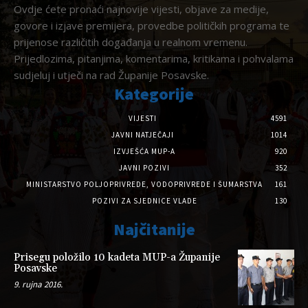
Ovdje ćete pronaći najnovije vijesti, objave za medije,
govore i izjave premijera, provedbe političkih programa te
prijenose različitih događanja u realnom vremenu.
Prijedlozima, pitanjima, komentarima, kritikama i pohvalama
sudjeluj i utječi na rad Županije Posavske.
Kategorije
VIJESTI
4591
JAVNI NATJEČAJI
1014
IZVJEŠĆA MUP-A
920
JAVNI POZIVI
352
MINISTARSTVO POLJOPRIVREDE, VODOPRIVREDE I ŠUMARSTVA
161
POZIVI ZA SJEDNICE VLADE
130
Najčitanije
Prisegu položilo 10 kadeta MUP-a Županije
Posavske
9. rujna 2016.