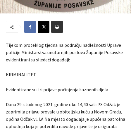
Tijekom proteklog tjedna na području nadležnosti Uprave
policije Ministarstva unutarnjih poslova Županije Posavske
evidentirani su sljedeći događaji:
KRIMINALITET
Evidentirane su tri prijave počinjenja kaznenih djela.
Dana 29. studenog 2021. godine oko 14,40 sati PS Odžak je
zaprimila prijavu provale u obiteljsku kuću u Novom Gradu,
općina Odžak vl. I.V. Na mjesto događaja je upućena patrolna
ophodnja koja je potvrdila navode prijave te je osigurala