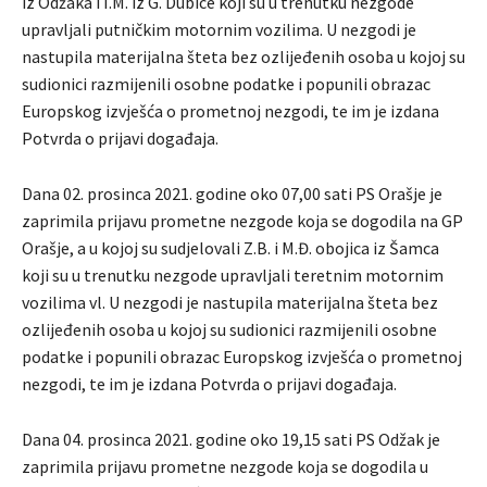
iz Odžaka i I.M. iz G. Dubice koji su u trenutku nezgode
upravljali putničkim motornim vozilima. U nezgodi je
nastupila materijalna šteta bez ozlijeđenih osoba u kojoj su
sudionici razmijenili osobne podatke i popunili obrazac
Europskog izvješća o prometnoj nezgodi, te im je izdana
Potvrda o prijavi događaja.
Dana 02. prosinca 2021. godine oko 07,00 sati PS Orašje je
zaprimila prijavu prometne nezgode koja se dogodila na GP
Orašje, a u kojoj su sudjelovali Z.B. i M.Đ. obojica iz Šamca
koji su u trenutku nezgode upravljali teretnim motornim
vozilima vl. U nezgodi je nastupila materijalna šteta bez
ozlijeđenih osoba u kojoj su sudionici razmijenili osobne
podatke i popunili obrazac Europskog izvješća o prometnoj
nezgodi, te im je izdana Potvrda o prijavi događaja.
Dana 04. prosinca 2021. godine oko 19,15 sati PS Odžak je
zaprimila prijavu prometne nezgode koja se dogodila u