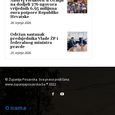
Andrej Plenković u Orašju
na dodjeli 276 ugovora
vrijednih 6,95 milijuna
eura potpore Republike
Hrvatske
28. srpnja 2026.
Održan sastanak
predsjednika Vlade ŽP i
federalnog ministra
pravde
23. srpnja 2026.
© Županija Posavska. Sva prava pridržana.
www.zupanijaposavska.ba ® 2022
O nama