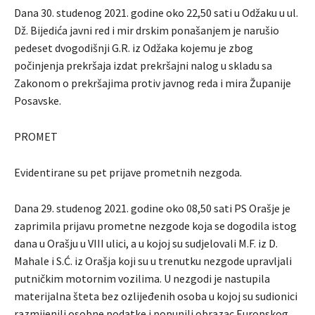
Dana 30. studenog 2021. godine oko 22,50 sati u Odžaku u ul.
Dž. Bijedića javni red i mir drskim ponašanjem je narušio
pedeset dvogodišnji G.R. iz Odžaka kojemu je zbog
počinjenja prekršaja izdat prekršajni nalog u skladu sa
Zakonom o prekršajima protiv javnog reda i mira Županije
Posavske.
PROMET
Evidentirane su pet prijave prometnih nezgoda.
Dana 29. studenog 2021. godine oko 08,50 sati PS Orašje je
zaprimila prijavu prometne nezgode koja se dogodila istog
dana u Orašju u VIII ulici, a u kojoj su sudjelovali M.F. iz D.
Mahale i S.Ć. iz Orašja koji su u trenutku nezgode upravljali
putničkim motornim vozilima. U nezgodi je nastupila
materijalna šteta bez ozlijeđenih osoba u kojoj su sudionici
razmijenili osobne podatke i popunili obrazac Europskog