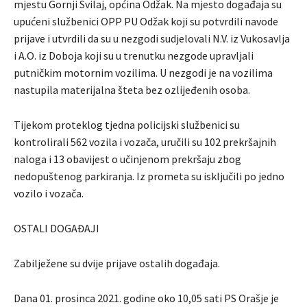
mjestu Gornji Svilaj, općina Odžak. Na mjesto događaja su
upućeni službenici OPP PU Odžak koji su potvrdili navode
prijave i utvrdili da su u nezgodi sudjelovali N.V. iz Vukosavlja
i A.O. iz Doboja koji su u trenutku nezgode upravljali
putničkim motornim vozilima. U nezgodi je na vozilima
nastupila materijalna šteta bez ozlijeđenih osoba.
Tijekom proteklog tjedna policijski službenici su
kontrolirali 562 vozila i vozača, uručili su 102 prekršajnih
naloga i 13 obavijest o učinjenom prekršaju zbog
nedopuštenog parkiranja. Iz prometa su isključili po jedno
vozilo i vozača.
OSTALI DOGAĐAJI
Zabilježene su dvije prijave ostalih događaja.
Dana 01. prosinca 2021. godine oko 10,05 sati PS Orašje je