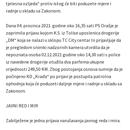
tjelesna ozljeda“ protiv istog će biti poduzete mjere i
radnje u skladu sa Zakonom.
Dana 04. prosinca 2021. godine oko 16,35 sati PS Orašje je
zaprimila prijavu kojom K.S. iz Tolise uposlenica drogerije
„DM“ koja se nalazi u sklopu TC City centar In prijavljuje da
je pregledom snimki nadzornih kamera utvrdila da je
nepoznata osoba 02.12.2021 godine oko 14,30 sati s police
iz navedene drogerije otuđila dva parfema ukupne
vrijednosti 249,50 KM. Zbog postojanja osnova sumnje da je
počinjeno KD „Krađa“ po prijavi je postupila patrolna
ophodnja koja će poduzeti daljnje mjere i radnje u skladu sa
Zakonom.
JAVNI RED I MIR
Zabilježene je jedna prijava narušavanja javnog reda i mira.