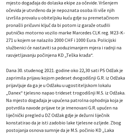
mjesto događaja do dolaska ekipe za očevide. Vršenjem
očevida je utvrđeno da je nepoznata osoba ili više njih
izvršila provalu u obiteljsku kuću gdje su premetačinom
pronašli pričuvni ključ da bi potom iz garaže otuđili
putničko motorno vozilo marke Marcedes CLK reg. M23-K-
271 u kojem se nalazilo 2000 CHF i 1000 Eura. Policijski
službenici će nastaviti sa poduzimanjem mjera i radnji na
rasvjetljavanju počinjena KD „Teška krađa“.
Dana 30. studenog 2021. godine oko 22,30 sati PS Odžak je
zaprimila prijavu kojom pedeset dvogodišnji G.R. iz Odžaka
prijavljuje da ga je u Odžaku u ugostiteljskom lokalu
„Danex“ tjelesno napao trideset trogodišnji M.S. iz Odžaka.
Na mjesto događaja je upućena patrolna ophodnja koja je
potvrdila navode prijave te je imenovani G.R. upućen na
liječnički pregled u DZ Odžak gdje je dežurni liječnik
konstatirao da je isti zadobio lake tjelesne ozljede. Zbog
postojanja osnova sumnje da je M.S. počinio KD „Laka