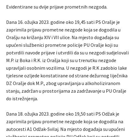
Evidentirane su dvije prijave prometnih nezgoda.
Dana 16. ožujka 2023. godine oko 19,45 sati PS Orašje je
zaprimila prijavu prometne nezgode koja se dogodila u
Orašju na križanju XIV i VII ulice. Na mjesto događaja su
upućeni službenici prometne policije PU Orašje koji su
potvrdili navode prijave i utvrdili da su u nezgodi sudjelovali
M.P. iz Boka i R.K. iz Orašja koji su u trenutku nezgode
upravljali osobnim vozilima. U nezgodi je R.K zadobio lake
tjelesne ozljede konstatirane od strane dežurnog liječnika
DZ Orašje dok M.P., zbog upravljanja u alkoholiziranom
stanju, zadržan u prostorijama za zadržavanje u PU Orašje
do istrežnjenja.
Dana 18. ožujka 2023. godine oko 19,50 sati PS Odžak je
zaprimila prijavu prometne nezgode koja se dogodila na
autocesti A1 Odžak-Svilaj. Na mjesto događaja su upućeni
službenici prometne policije PU Odžak koji su potvrdili