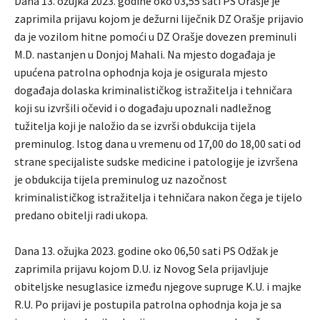
Dana 13. ožujka 2023. godine oko 03,55 sati PS Orašje je
zaprimila prijavu kojom je dežurni liječnik DZ Orašje prijavio
da je vozilom hitne pomoći u DZ Orašje dovezen preminuli
M.D. nastanjen u Donjoj Mahali. Na mjesto događaja je
upućena patrolna ophodnja koja je osigurala mjesto
događaja dolaska kriminalističkog istražitelja i tehničara
koji su izvršili očevid i o događaju upoznali nadležnog
tužitelja koji je naložio da se izvrši obdukcija tijela
preminulog. Istog dana u vremenu od 17,00 do 18,00 sati od
strane specijaliste sudske medicine i patologije je izvršena
je obdukcija tijela preminulog uz nazočnost
kriminalističkog istražitelja i tehničara nakon čega je tijelo
predano obitelji radi ukopa.
Dana 13. ožujka 2023. godine oko 06,50 sati PS Odžak je
zaprimila prijavu kojom D.U. iz Novog Sela prijavljuje
obiteljske nesuglasice između njegove supruge K.U. i majke
R.U. Po prijavi je postupila patrolna ophodnja koja je sa