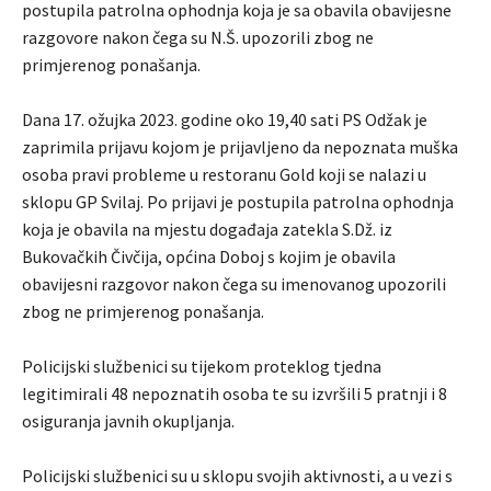
postupila patrolna ophodnja koja je sa obavila obavijesne
razgovore nakon čega su N.Š. upozorili zbog ne
primjerenog ponašanja.
Dana 17. ožujka 2023. godine oko 19,40 sati PS Odžak je
zaprimila prijavu kojom je prijavljeno da nepoznata muška
osoba pravi probleme u restoranu Gold koji se nalazi u
sklopu GP Svilaj. Po prijavi je postupila patrolna ophodnja
koja je obavila na mjestu događaja zatekla S.Dž. iz
Bukovačkih Čivčija, općina Doboj s kojim je obavila
obavijesni razgovor nakon čega su imenovanog upozorili
zbog ne primjerenog ponašanja.
Policijski službenici su tijekom proteklog tjedna
legitimirali 48 nepoznatih osoba te su izvršili 5 pratnji i 8
osiguranja javnih okupljanja.
Policijski službenici su u sklopu svojih aktivnosti, a u vezi s