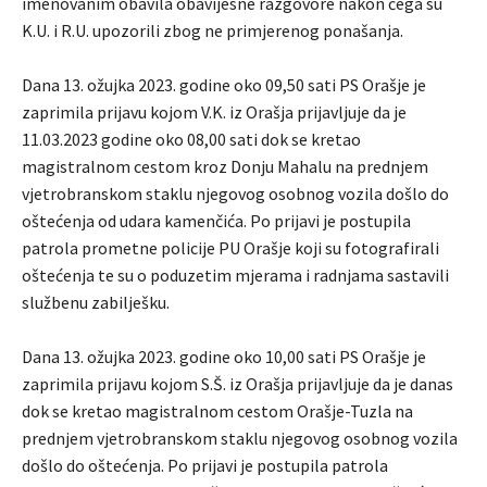
imenovanim obavila obavijesne razgovore nakon čega su
K.U. i R.U. upozorili zbog ne primjerenog ponašanja.
Dana 13. ožujka 2023. godine oko 09,50 sati PS Orašje je
zaprimila prijavu kojom V.K. iz Orašja prijavljuje da je
11.03.2023 godine oko 08,00 sati dok se kretao
magistralnom cestom kroz Donju Mahalu na prednjem
vjetrobranskom staklu njegovog osobnog vozila došlo do
oštećenja od udara kamenčića. Po prijavi je postupila
patrola prometne policije PU Orašje koji su fotografirali
oštećenja te su o poduzetim mjerama i radnjama sastavili
službenu zabilješku.
Dana 13. ožujka 2023. godine oko 10,00 sati PS Orašje je
zaprimila prijavu kojom S.Š. iz Orašja prijavljuje da je danas
dok se kretao magistralnom cestom Orašje-Tuzla na
prednjem vjetrobranskom staklu njegovog osobnog vozila
došlo do oštećenja. Po prijavi je postupila patrola