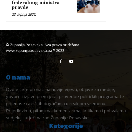
federalnog ministra
pravde
23. srpnja 2026.
© Županija Posavska. Sva prava pridržana.
www.zupanijaposavska.ba ® 2022
O nama
Ovdje ćete pronaći najnovije vijesti, objave za medije,
govore i izjave premijera, provedbe političkih programa te
prijenose različitih događanja u realnom vremenu.
Prijedlozima, pitanjima, komentarima, kritikama i pohvalama
sudjeluj i utječi na rad Županije Posavske.
Kategorije