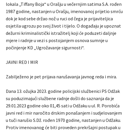
lokala „Tiffany Boja“ u Orašju u večernjim satima S.A. rođen
1987 godine, nastanjen u Orašju, imenovanoj prijetio smrću
dok je kod sebe držao nož u ruci od čega je prijaviteljica
osjetila ugrozu po svoj život i tijelo. O događaju je upoznat
dežurni kriminalistički istražitelj koji će poduzeti daljnje
mjere i radnje u vezi s postojanjem osnova sumnje u
počinjenje KD „Ugrožavanje sigurnosti“.
JAVNI RED I MIR
Zabilježeno je pet prijava narušavanja javnog reda i mira.
Dana 13. ožujka 2023. godine policijski službenici PS Odžak
su poduzimajući službene radnje došli do saznanja da je
29.01.2023 godine oko 01,45 sati u Odžaku u ul. R. Porobića
javni red i mir naročito drskim ponašanjem i sudjelovanjem
u tuči narušio S.Dž. rođen 1970 godine, nastanjen u Odžaku.
Protiv imenovanog će biti proveden prekršajni postupak u