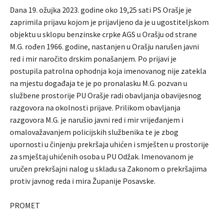
Dana 19. ožujka 2023. godine oko 19,25 sati PS Orašje je
zaprimila prijavu kojom je prijavljeno da je u ugostiteljskom
objektu u sklopu benzinske crpke AGS u Orašju od strane
M.G. rođen 1966. godine, nastanjen u Orašju narušen javni
red i mir naročito drskim ponašanjem. Po prijavi je
postupila patrolna ophodnja koja imenovanog nije zatekla
na mjestu događaja te je po pronalasku M.G. pozvan u
službene prostorije PU Orašje radi obavljanja obavijesnog
razgovora na okolnosti prijave. Prilikom obavljanja
razgovora M.G. je narušio javni red i mir vrijeđanjem i
omalovažavanjem policijskih službenika te je zbog
upornosti u činjenju prekršaja uhićen i smješten u prostorije
za smještaj uhićenih osoba u PU Odžak. Imenovanom je
uručen prekršajni nalog u skladu sa Zakonom o prekršajima
protiv javnog reda i mira Županije Posavske.
PROMET