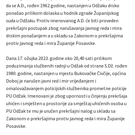
da se A.D., rođen 1962 godine, nastanjen u Odžaku drsko
ponašao prilikom dolaska u hodnik zgrade Županijskog
suda u Odžaku. Protiv imenovanog A.D. će biti proveden
prekršajni postupak zbog narušavanja javnog reda i mira
drskim ponašanjem a u skladu sa Zakonom o prekršajima
protiv javnog reda i mira Županije Posavske.
Dana 17. ožujka 2023. godine oko 20,40 sati prilikom
poduzimanja službenih radnji u Odžak od strane S.Dž. rođen
1980. godine, nastanjen u mjestu Bukovačke Čivčije, općina
Doboj je narušen javni red i mir vrijeđanjem i
omalovažavanjem policijskih službenika prometne policije
PU Odžak. Imenovani je zbog upornosti u činjenju prekršaja
uhićen i smješten u prostorije za smještaj uhićenih osoba u
PU Odžak te mu je uručen prekršajni nalog u skladu sa
Zakonom o prekršajima protiv javnog reda i mira Županije
Posavske.