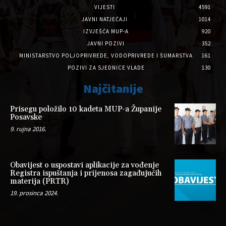
VIJESTI
4591
JAVNI NATJEČAJI
1014
IZVJEŠĆA MUP-A
920
JAVNI POZIVI
352
MINISTARSTVO POLJOPRIVREDE, VODOPRIVREDE I ŠUMARSTVA
161
POZIVI ZA SJEDNICE VLADE
130
Najčitanije
Prisegu položilo 10 kadeta MUP-a Županije
Posavske
9. rujna 2016.
Obavijest o uspostavi aplikacije za vođenje
Registra ispuštanja i prijenosa zagađujućih
materija (PRTR)
19. prosinca 2024.