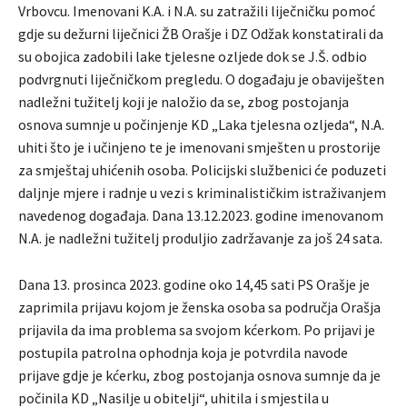
Vrbovcu. Imenovani K.A. i N.A. su zatražili liječničku pomoć
gdje su dežurni liječnici ŽB Orašje i DZ Odžak konstatirali da
su obojica zadobili lake tjelesne ozljede dok se J.Š. odbio
podvrgnuti liječničkom pregledu. O događaju je obaviješten
nadležni tužitelj koji je naložio da se, zbog postojanja
osnova sumnje u počinjenje KD „Laka tjelesna ozljeda“, N.A.
uhiti što je i učinjeno te je imenovani smješten u prostorije
za smještaj uhićenih osoba. Policijski službenici će poduzeti
daljnje mjere i radnje u vezi s kriminalističkim istraživanjem
navedenog događaja. Dana 13.12.2023. godine imenovanom
N.A. je nadležni tužitelj produljio zadržavanje za još 24 sata.
Dana 13. prosinca 2023. godine oko 14,45 sati PS Orašje je
zaprimila prijavu kojom je ženska osoba sa područja Orašja
prijavila da ima problema sa svojom kćerkom. Po prijavi je
postupila patrolna ophodnja koja je potvrdila navode
prijave gdje je kćerku, zbog postojanja osnova sumnje da je
počinila KD „Nasilje u obitelji“, uhitila i smjestila u