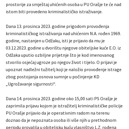
prostorije za smještaj uhićenih osoba u PU Orašje te će nad
istom biti provedeno kriminalističko istraživanje.
Dana 13. prosinca 2023. godine prigodom provođenja
kriminalističkog istraživanja nad uhićenim N.A. rođen 1969.
godine, nastanjen u Odžaku, isti je prijavio da mu je
03.12.2023. godine u dvorištu njegove obiteljske kuće E.O. iz
Odžaka uputio ozbiljne prijetnje što je kod imenovanog
stvorilo osjećaj ugroze po njegov život i tijelo. O prijavi je
upoznat nadležni tužitelj koji je naložio provođenje istrage
zbog postojanja osnova sumnje u počinjenje KD
„Ugrožavanje sigurnosti“.
Dana 14. prosinca 2023. godine oko 15,00 sati PS Orašje je
zaprimila prijavu kojom je istražitelj kriminalističke policije
PU Orašje prijavio da je operativnim radom na terenu
doznao da je nepoznata osoba ili više njih u prethodnom
periodu provalila u obiteljsku kuću vlasništvo L.Z. rođena