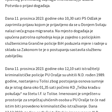
Potvrda o prijavi događaja.
Dana 11. prosinca 2023. godine oko 10,30 sati PS Odžak je
zaprimila prijavu kojom je prijavljeno da se u Donjem Svilaju
nalazi veća grupa migranata. Na mjesto događaja je
upućena patrolna ophodnja koja je zajedno s policijskim
službenicima Granične policije BiH poduzela mjere i radnje u
skladu sa Zakonom te je o postupanju sastavila službenu
zabilješku.
Dana 11. prosinca 2023. godine oko 12,10 sati istražitelji
kriminalističke policije PU Orašje su uhitili N.D. rođen 1989.
godine, nastanjen u Tolisi zbog postojanja osnova sumnje
da je istog dana oko 01,35 sati počinio KD „Teška krađa u
pokušaju“ na štetu I.F. iz Tolise. Imenovani je smješten u
prostorije za smještaj uhićenih osoba u PU Orašje te će nad
istim biti provedeno kriminalističko istraživanje. Dana