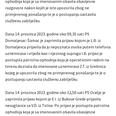
ophodnja koja je sa imenovanim obavila obavijesne
razgovore nakon kojih je iste upozorila zbog ne
primjerenog ponašanja te je o postupanju sastavila
službenu zabilješku.
Dana 14. prosinca 2023. godine oko 09,35 sati PS
Domaljevac-Šamac je zaprimila prijavu kojom je L.Đ. iz
Domaljevca prijavila da ju nepoznata osoba putem telefona
uznemirava i vrijeđa kao i njezinog supruga I.Đ. prijavi je
postupila patrolna ophodnja koja je operativnim radom na
terenu doznala da imenovane uznemirava Z.T. iz Grebnica
kojeg je upozorila zbog ne primjerenog ponašanja te je o
postupanju sastavila službenu zabilješku.
Dana 14. prosinca 2023. godine oko 12,50 sati PS Orašje je
zaprimila prijavu kojom je E.I. iz Bukove Grede prijavila
nesuglasice sa V.D. iz Tolise. Po prijavi je postupila patrolna
ophodnja koja je sa imenovanim obavila obavijesne