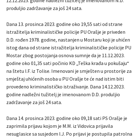
12.12.2023. godine nadležni tužitelj je imenovanom N.D.
produljio zadržavanje za još 24 sata.
Dana 13. prosinca 2023. godine oko 19,55 sati od strane
istražitelja kriminalističke policije PU Orašje je priveden
D.D. rođen 1978. godine, nastanjen u Mostaru koji je uhićen
istog dana od strane istražitelja kriminalističke policije PU
Mostar zbog postojanja osnova sumnje da je 11.12.2023.
godine oko 01,35 sati počinio KD „Teška krađa u pokušaju“
na štetu I.F. iz Tolise. Imenovani je smješten u prostorije za
smještaj uhićenih osoba u PU Orašje te će nad istim biti
provedeno kriminalističko istraživanje. Dana 14.12.2023.
godine nadležni tužitelj je imenovanom D.D. produljio
zadržavanje za još 24 sata.
Dana 14. prosinca 2023. godine oko 09,18 sati PS Orašje je
zaprimila prijavu kojom je M.M. iz Vidovica prijavila
nesuglasice sa susjedom I.J. Po prijavi je postupila patrolna