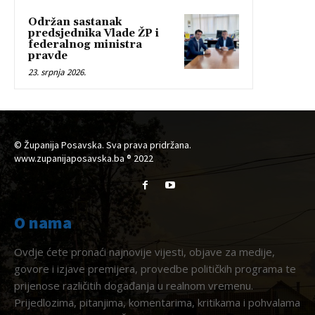
Održan sastanak
predsjednika Vlade ŽP i
federalnog ministra
pravde
23. srpnja 2026.
© Županija Posavska. Sva prava pridržana.
www.zupanijaposavska.ba ® 2022
O nama
Ovdje ćete pronaći najnovije vijesti, objave za medije,
govore i izjave premijera, provedbe političkih programa te
prijenose različitih događanja u realnom vremenu.
Prijedlozima, pitanjima, komentarima, kritikama i pohvalama