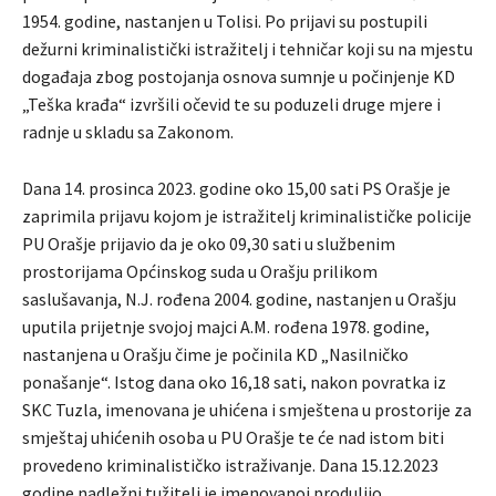
1954. godine, nastanjen u Tolisi. Po prijavi su postupili
dežurni kriminalistički istražitelj i tehničar koji su na mjestu
događaja zbog postojanja osnova sumnje u počinjenje KD
„Teška krađa“ izvršili očevid te su poduzeli druge mjere i
radnje u skladu sa Zakonom.
Dana 14. prosinca 2023. godine oko 15,00 sati PS Orašje je
zaprimila prijavu kojom je istražitelj kriminalističke policije
PU Orašje prijavio da je oko 09,30 sati u službenim
prostorijama Općinskog suda u Orašju prilikom
saslušavanja, N.J. rođena 2004. godine, nastanjen u Orašju
uputila prijetnje svojoj majci A.M. rođena 1978. godine,
nastanjena u Orašju čime je počinila KD „Nasilničko
ponašanje“. Istog dana oko 16,18 sati, nakon povratka iz
SKC Tuzla, imenovana je uhićena i smještena u prostorije za
smještaj uhićenih osoba u PU Orašje te će nad istom biti
provedeno kriminalističko istraživanje. Dana 15.12.2023
godine nadležni tužitelj je imenovanoj produljio