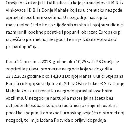
Orašju na križanju II. i VIII. ulice i u kojoj su sudjelovali M.R. iz
Vinkovaca i D.B. iz Donje Mahale koji su u trenutku nezgode
upravljali osobnim vozilima. U nezgodi je nastupila
materijalna šteta bez ozlijeđenih osoba u kojoj su sudionici
razmijenili osobne podatke i popunili obrazac Europskog
izvješća o prometnoj nezgodi, te im je izdana Potvrda o
prijavi događaja.
Dana 14. prosinca 2023. godine oko 10,25 sati PS Orašje je
zaprimila prijavu prometne nezgode koja se dogodila
13.12.2023 godine oko 14,10 u Donjoj Mahali u ulici Stjepana
Radića i u kojoj su sudjelovali M.T. iz Oštre Luke i Đ.S. iz Donje
Mahale koji su u trenutku nezgode upravljali osobnim
vozilima. U nezgodi je nastupila materijalna šteta bez
ozlijeđenih osoba u kojoj su sudionici razmijenili osobne
podatke i popunili obrazac Europskog izvješća o prometnoj
nezgodi, te im je izdana Potvrda o prijavi događaja.