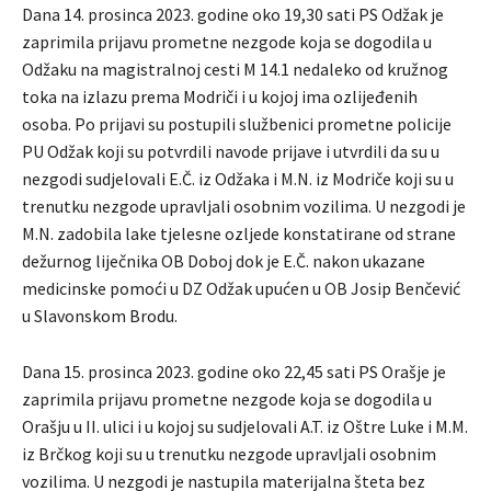
Dana 14. prosinca 2023. godine oko 19,30 sati PS Odžak je
zaprimila prijavu prometne nezgode koja se dogodila u
Odžaku na magistralnoj cesti M 14.1 nedaleko od kružnog
toka na izlazu prema Modriči i u kojoj ima ozlijeđenih
osoba. Po prijavi su postupili službenici prometne policije
PU Odžak koji su potvrdili navode prijave i utvrdili da su u
nezgodi sudjelovali E.Č. iz Odžaka i M.N. iz Modriče koji su u
trenutku nezgode upravljali osobnim vozilima. U nezgodi je
M.N. zadobila lake tjelesne ozljede konstatirane od strane
dežurnog liječnika OB Doboj dok je E.Č. nakon ukazane
medicinske pomoći u DZ Odžak upućen u OB Josip Benčević
u Slavonskom Brodu.
Dana 15. prosinca 2023. godine oko 22,45 sati PS Orašje je
zaprimila prijavu prometne nezgode koja se dogodila u
Orašju u II. ulici i u kojoj su sudjelovali A.T. iz Oštre Luke i M.M.
iz Brčkog koji su u trenutku nezgode upravljali osobnim
vozilima. U nezgodi je nastupila materijalna šteta bez