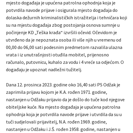
mjesto događaja je upućena patrolna ophodnja koja je
potvrdila navode prijave i osigurala mjesto događaja do
dolaska dežurnih kriminalističkih istražitelja i tehničara koji
su na mjestu događaja zbog postojanja osnova sumnje u
počinjenje KD „Teška krađa“ izvršili očevid. Očevidom je
utvrđeno da je nepoznata osoba ili više njih u vremenu od
00,00 do 06,00 sati podesnim predmetom razvalila ulazna
vrata i iz unutrašnjosti otuđila mobitel, prijenosno
računalo, putovnicu, kuhalo za vodu i 4 vreće sa odjećom. O
događaju je upoznat nadležni tužitelj.
Dana 12. prosinca 2023. godine oko 16,40 sati PS Odžak je
zaprimila prijavu kojom je K.A. rođen 1971. godine,
nastanjen u Odžaku prijavio da je došlo do tuče kod njegove
obiteljske kuće. Na mjesto događaja je upućena patrolna
ophodnja koja je potvrdila navode prijave i utvrdila da su u
tuči sudjelovali prijavitelj, N.A. rođen 1969. godine,
nastanjen u Odžaku i J.Š. rođen 1958. godine, nastanjen u