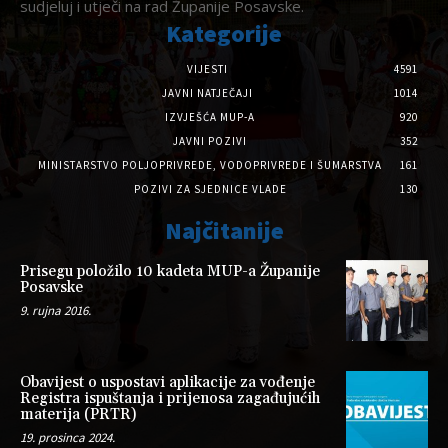
sudjeluj i utječi na rad Županije Posavske.
Kategorije
VIJESTI
4591
JAVNI NATJEČAJI
1014
IZVJEŠĆA MUP-A
920
JAVNI POZIVI
352
MINISTARSTVO POLJOPRIVREDE, VODOPRIVREDE I ŠUMARSTVA
161
POZIVI ZA SJEDNICE VLADE
130
Najčitanije
Prisegu položilo 10 kadeta MUP-a Županije
Posavske
9. rujna 2016.
Obavijest o uspostavi aplikacije za vođenje
Registra ispuštanja i prijenosa zagađujućih
materija (PRTR)
19. prosinca 2024.