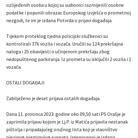
ozlijeđenih osoba u kojoj su sudionici razmijenili osobne
podatke i popunili obrazac Europskog izvješća o prometnoj
nezgodi, te im je izdana Potvrda o prijavi događaja.
Tijekom proteklog tjedna policijski službenici su
kontrolirali 376 vozila i vozača. Uručili su 124 prekršajna
naloga i 25 obavijesti o učinjenom prekršaju zbog
nedopuštenog parkiranja. Iz prometa su isključili 2 vozila i 1
vozača.
OSTALI DOGAĐAJI
Zabilježeno je deset prijava ostalih događaja.
Dana 11. prosinca 2023. godine oko 09,50 sati PS Orašje je
zaprimila prijavu kojom je Lj.P. iz Matića prijavila nestanak
pištolja i pripadajućeg oružnog lista koji je vlasništvo
njezinog preminulog supruga. Imenovanoj je izdana