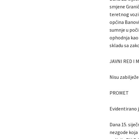
smjene Graničn
teretnog vozil
općina Banović
sumnje u poči
ophodnja kao i
skladu sa za
JAVNI RED I 
Nisu zabilježe
PROMET
Evidentirano 
Dana 15. siječ
nezgode koja s