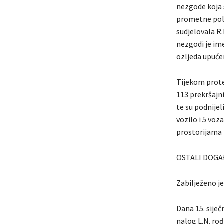
nezgode koja s
prometne polic
sudjelovala R.
nezgodi je im
ozljeda upuće
Tijekom protek
113 prekršajn
te su podnijel
vozilo i 5 voz
prostorijama 
OSTALI DOGA
Zabilježeno je
Dana 15. siječ
nalog L.N. ro