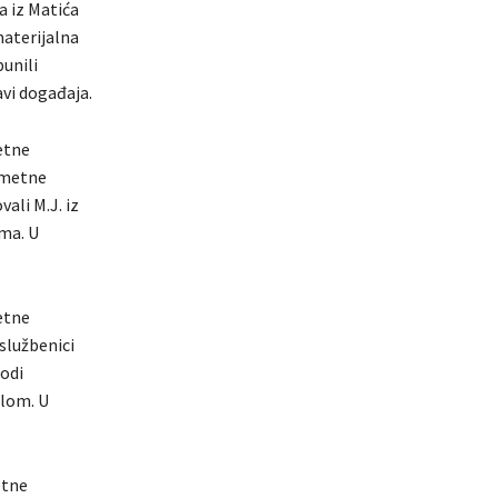
ca iz Matića
materijalna
punili
avi događaja.
etne
rometne
vali M.J. iz
ima. U
etne
 službenici
godi
ilom. U
etne