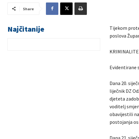
Share
Najčitanije
Tijekom prote
poslova Župani
KRIMINALITE
Evidentirane s
Dana 20. siječ
liječnik DZ Od
djeteta zadobi
voditelj smjen
obavijestili n
postojanja osn
Dana 21. siječ