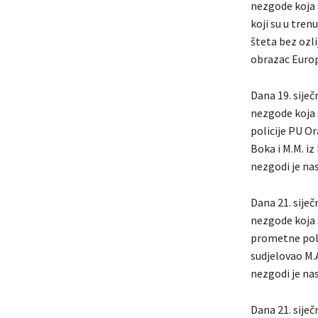
nezgode koja se
koji su u tre
šteta bez ozli
obrazac Europ
Dana 19. siječ
nezgode koja s
policije PU Ora
Boka i M.M. iz
nezgodi je na
Dana 21. siječ
nezgode koja se
prometne polic
sudjelovao M.
nezgodi je na
Dana 21. siječ