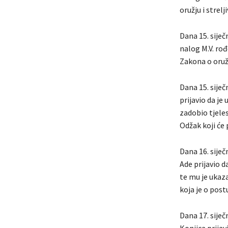
oružju i strel
Dana 15. siječ
nalog M.V. rođ
Zakona o oružj
Dana 15. siječ
prijavio da je
zadobio tjeles
Odžak koji će
Dana 16. siječ
Ade prijavio d
te mu je ukaz
koja je o post
Dana 17. siječ
Konjica prijav