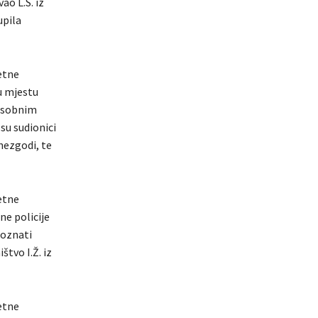
ao L.S. iz
upila
etne
 u mjestu
 osobnim
su sudionici
nezgodi, te
etne
ne policije
poznati
tvo I.Ž. iz
etne