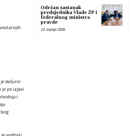
Održan sastanak
predsjednika Vlade ŽP i
federalnog ministra
pravde
unutarnjih
23. srpnja 2026.
 je dežurni
je po izjavi
phodnja i
aju
 zbog
je voditelj