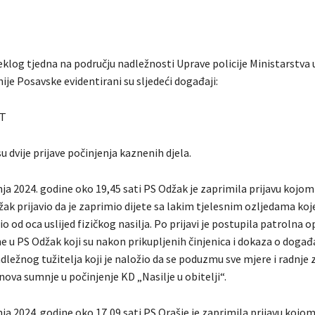
klog tjedna na području nadležnosti Uprave policije Ministarstva 
je Posavske evidentirani su sljedeći događaji:
T
u dvije prijave počinjenja kaznenih djela.
nja 2024. godine oko 19,45 sati PS Odžak je zaprimila prijavu kojom
žak prijavio da je zaprimio dijete sa lakim tjelesnim ozljedama koje 
o od oca uslijed fizičkog nasilja. Po prijavi je postupila patrolna o
e u PS Odžak koji su nakon prikupljenih činjenica i dokaza o događ
adležnog tužitelja koji je naložio da se poduzmu sve mjere i radnje
ova sumnje u počinjenje KD „Nasilje u obitelji“.
nja 2024. godine oko 17,09 sati PS Orašje je zaprimila prijavu kojom 