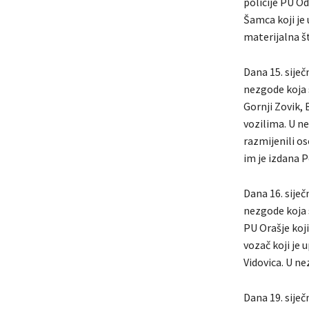
policije PU Odž
Šamca koji je
materijalna š
Dana 15. siječ
nezgode koja se
Gornji Zovik, 
vozilima. U ne
razmijenili o
im je izdana P
Dana 16. siječ
nezgode koja s
PU Orašje koji
vozač koji je 
Vidovica. U ne
Dana 19. siječ