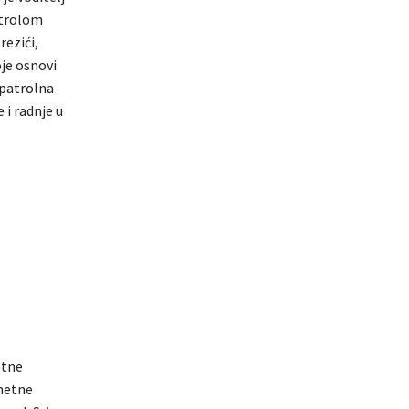
ntrolom
rezići,
oje osnovi
 patrolna
 i radnje u
etne
ometne