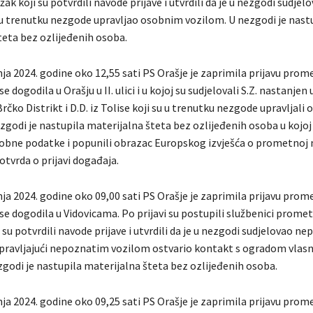
ak koji su potvrdili navode prijave i utvrdili da je u nezgodi sudjelov
 u trenutku nezgode upravljao osobnim vozilom. U nezgodi je nast
teta bez ozlijeđenih osoba.
nja 2024. godine oko 12,55 sati PS Orašje je zaprimila prijavu prom
 dogodila u Orašju u II. ulici i u kojoj su sudjelovali S.Z. nastanjen
Brčko Distrikt i D.D. iz Tolise koji su u trenutku nezgode upravljali
zgodi je nastupila materijalna šteta bez ozlijeđenih osoba u kojoj 
sobne podatke i popunili obrazac Europskog izvješća o prometnoj 
otvrda o prijavi događaja.
nja 2024. godine oko 09,00 sati PS Orašje je zaprimila prijavu prom
e dogodila u Vidovicama. Po prijavi su postupili službenici promet
 su potvrdili navode prijave i utvrdili da je u nezgodi sudjelovao ne
upravljajući nepoznatim vozilom ostvario kontakt s ogradom vlasniš
zgodi je nastupila materijalna šteta bez ozlijeđenih osoba.
nja 2024. godine oko 09,25 sati PS Orašje je zaprimila prijavu prom