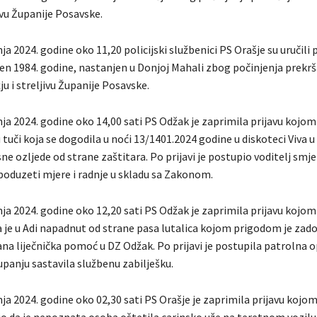
jivu Županije Posavske.
nja 2024. godine oko 11,20 policijski službenici PS Orašje su uručili 
en 1984. godine, nastanjen u Donjoj Mahali zbog počinjenja prekrša
u i streljivu Županije Posavske.
nja 2024. godine oko 14,00 sati PS Odžak je zaprimila prijavu kojom 
 u tuči koja se dogodila u noći 13/1401.2024 godine u diskoteci Viva 
ne ozljede od strane zaštitara. Po prijavi je postupio voditelj smj
 poduzeti mjere i radnje u skladu sa Zakonom.
nja 2024. godine oko 12,20 sati PS Odžak je zaprimila prijavu kojom j
a je u Adi napadnut od strane pasa lutalica kojom prigodom je zado
ana liječnička pomoć u DZ Odžak. Po prijavi je postupila patrolna 
upanju sastavila službenu zabilješku.
nja 2024. godine oko 02,30 sati PS Orašje je zaprimila prijavu kojom 
io da je nepoznata osoba oštetila carinsko uže na teretnom vozilu