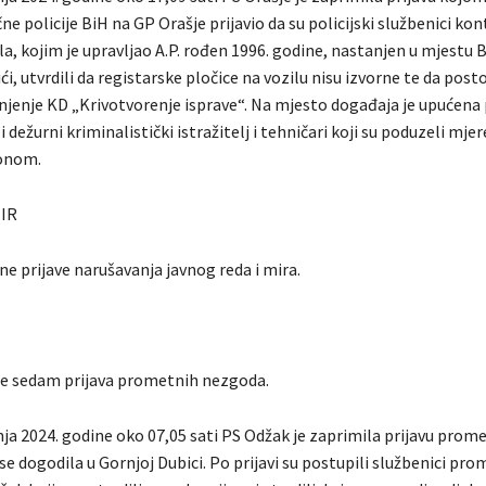
e policije BiH na GP Orašje prijavio da su policijski službenici ko
a, kojim je upravljao A.P. rođen 1996. godine, nastanjen u mjestu B
i, utvrdili da registarske pločice na vozilu nisu izvorne te da post
njenje KD „Krivotvorenje isprave“. Na mjesto događaja je upućena
 dežurni kriminalistički istražitelj i tehničari koji su poduzeli mjere
konom.
MIR
ne prijave narušavanja javnog reda i mira.
je sedam prijava prometnih nezgoda.
nja 2024. godine oko 07,05 sati PS Odžak je zaprimila prijavu prom
e dogodila u Gornjoj Dubici. Po prijavi su postupili službenici pr