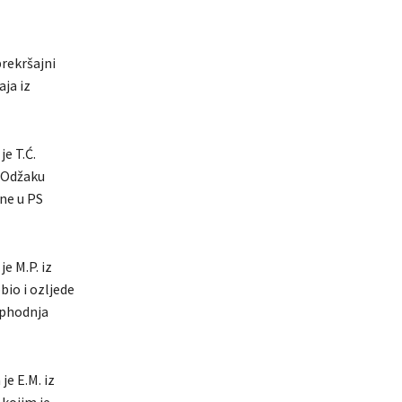
prekršajni
ja iz
je T.Ć.
u Odžaku
ene u PS
e M.P. iz
bio i ozljede
ophodnja
je E.M. iz
 kojim je