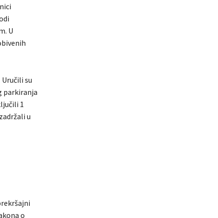
nici
odi
m. U
obivenih
 Uručili su
g parkiranja
jučili 1
zadržali u
prekršajni
Zakona o