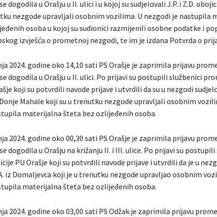
 dogodila u Orašju u II. ulici i u kojoj su sudjelovali J.P. i Z.D. oboji
nutku nezgode upravljali osobnim vozilima. U nezgodi je nastupila 
jeđenih osoba u kojoj su sudionici razmijenili osobne podatke i po
skog izvješća o prometnoj nezgodi, te im je izdana Potvrda o prij
nja 2024. godine oko 14,10 sati PS Orašje je zaprimila prijavu prom
e dogodila u Orašju u II. ulici. Po prijavi su postupili službenici p
šje koji su potvrdili navode prijave i utvrdili da su u nezgodi sudjelo
 Donje Mahale koji su u trenutku nezgode upravljali osobnim vozil
stupila materijalna šteta bez ozlijeđenih osoba.
nja 2024. godine oko 00,30 sati PS Orašje je zaprimila prijavu prom
 dogodila u Orašju na križanju II. i III. ulice. Po prijavi su postupili
ije PU Orašje koji su potvrdili navode prijave i utvrdili da je u nez
A. iz Domaljevca koji je u trenutku nezgode upravljao osobnim voz
stupila materijalna šteta bez ozlijeđenih osoba.
nja 2024. godine oko 03,00 sati PS Odžak je zaprimila prijavu prom