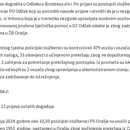
e dogodila u Odžaku u Brodskoj ulici. Po prijavi su postupili službe
ije PU Odžak koji su potvrdili navode prijave i utvrdili da je u nezg
L. iz Vrbovca koja je u trenutku nezgode upravljala osobnim vozilo
enovanoj pružena liječnička pomoć u DZ Odžak odakle je zbog zad
na u ŽB Orašje.
log tjedna policijski službenici su kontrolirali 479 vozila i vozača.
ih naloga, 33 obavijesti o učinjenom prekršaju zbog ne dopušteno
i 2 zahtjeva za pokretanje prekršajnog postupka. Iz prometa su iskl
ača od kojih su 2 vozača zbog upravljanja u alkoholiziranom stanju 
za zadržavanje do istrežnjenja.
ĐAJI
 12 prijava ostalih događaja
nja 2024. godine oko 10,50 policijski službenici PS Orašje su uručili 
đen 1951. godine, nastanjen u Orašju zbog počinjenja prekršaja iz 