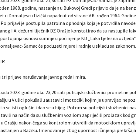
opada 2023. godine oko 21,30 sati PS Domaljevac-Šamac je zaprimil
rođen 1988. godine, nastanjen u Bukovoj Gredi prijavio da je na benz
 u Domaljevcu fizički napadnut od strane V.K. rođen 1964. Godine
Po prijavi je postupila patrolna ophodnja koja je potvrdila navode
nog I.A. dežurni liječnik DZ Orašje konstatirao da su nastupile lak
 postojanja osnova sumnje u počinjenje KD „Laka tjelesna ozljeda“ 
domaljevac-Šamac će poduzeti mjere i radnje u skladu sa zakonom.
MIR
 tri prijave narušavanja javnog reda i mira.
pada 2023. godine oko 23,20 sati policijski službenici prometne pol
ašju u V ulici pokušali zaustaviti motocikl kojim je upravljao nepoz
o se isti oglušio i dao se u bijeg. Potom su policijski službenici na
tavili na način da su službenim vozilom zapriječili prolazak kod g
 u Orašju nakon čega su kontrolom utvrdili da motociklom upravlja
astanjen u Baziku. Imenovani je zbog upornosti činjenja prekršaja