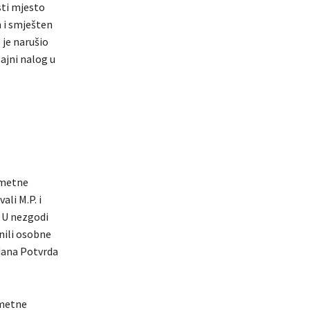
sti mjesto
n i smješten
je narušio
ajni nalog u
ometne
ali M.P. i
. U nezgodi
nili osobne
zdana Potvrda
ometne