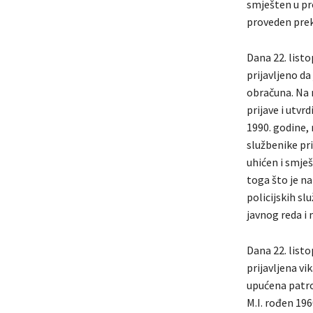
smješten u pro
proveden prek
Dana 22. listo
prijavljeno da
obračuna. Na 
prijave i utvr
1990. godine, 
službenike pr
uhićen i smje
toga što je na
policijskih s
javnog reda i
Dana 22. listo
prijavljena vi
upućena patro
M.I. rođen 196