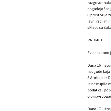
razgovor nako
događaja što j
u prostorije 
javni red i mi
skladu sa Zak
PROMET
Evidentirano 
Dana 16. listo
nezgode koja s
S.A. oboje iz
je nastupila m
podatke i pop
o prijavi doga
Dana 17. list