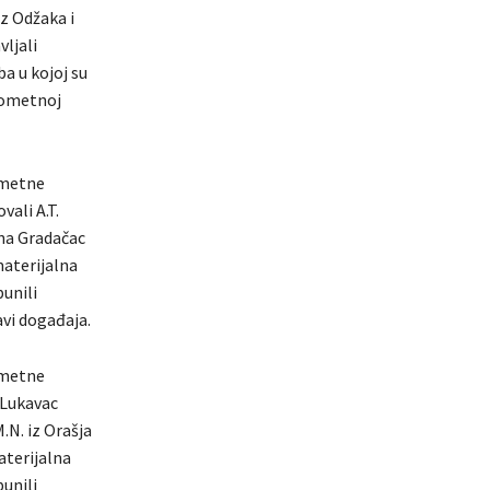
iz Odžaka i
vljali
a u kojoj su
rometnoj
ometne
vali A.T.
ina Gradačac
materijalna
punili
avi događaja.
ometne
 Lukavac
.N. iz Orašja
aterijalna
punili