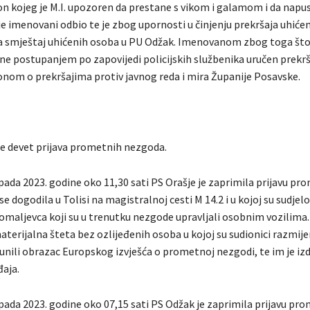
n kojeg je M.I. upozoren da prestane s vikom i galamom i da napu
e imenovani odbio te je zbog upornosti u činjenju prekršaja uhiće
za smještaj uhićenih osoba u PU Odžak. Imenovanom zbog toga što 
r ne postupanjem po zapovijedi policijskih službenika uručen prekrš
onom o prekršajima protiv javnog reda i mira Županije Posavske.
je devet prijava prometnih nezgoda.
pada 2023. godine oko 11,30 sati PS Orašje je zaprimila prijavu pr
e dogodila u Tolisi na magistralnoj cesti M 14.2 i u kojoj su sudjelov
 Domaljevca koji su u trenutku nezgode upravljali osobnim vozilima
aterijalna šteta bez ozlijeđenih osoba u kojoj su sudionici razmije
unili obrazac Europskog izvješća o prometnoj nezgodi, te im je i
đaja.
opada 2023. godine oko 07,15 sati PS Odžak je zaprimila prijavu pr