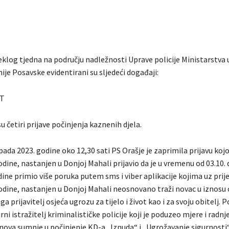
klog tjedna na području nadležnosti Uprave policije Ministarstva 
je Posavske evidentirani su sljedeći događaji:
T
u četiri prijave počinjenja kaznenih djela.
pada 2023. godine oko 12,30 sati PS Orašje je zaprimila prijavu kojom
dine, nastanjen u Donjoj Mahali prijavio da je u vremenu od 03.10. 
ine primio više poruka putem sms i viber aplikacije kojima uz prije
odine, nastanjen u Donjoj Mahali neosnovano traži novac u iznosu 
ga prijavitelj osjeća ugrozu za tijelo i život kao i za svoju obitelj. Po
ni istražitelj kriminalističke policije koji je poduzeo mjere i radn
nova sumnje u počinjenje KD-a „Iznuda“ i „Ugrožavanje sigurnosti“