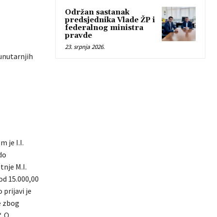
Održan sastanak
predsjednika Vlade ŽP i
federalnog ministra
pravde
23. srpnja 2026.
unutarnjih
 je I.I.
do
tnje M.I.
od 15.000,00
 prijavi je
je zbog
. O