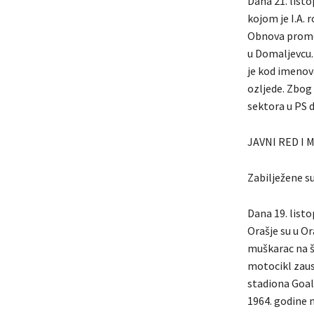
Dana 21. list
kojom je I.A. 
Obnova promet
u Domaljevcu. 
je kod imenova
ozljede. Zbog
sektora u PS 
JAVNI RED I 
Zabilježene su
Dana 19. listo
Orašje su u Or
muškarac na št
motocikl zaus
stadiona Goal
1964. godine n