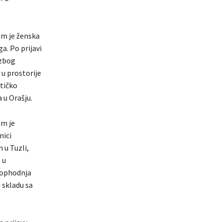
om je ženska
a. Po prijavi
 zbog
 u prostorije
stičko
 u Orašju.
om je
nici
 u Tuzli,
 u
 ophodnja
u skladu sa