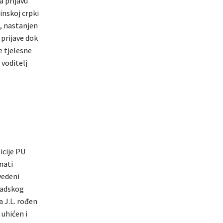
a prijavu
inskoj crpki
, nastanjen
 prijave dok
e tjelesne
voditelj
icije PU
nati
vedeni
radskog
 J.L. rođen
 uhićen i