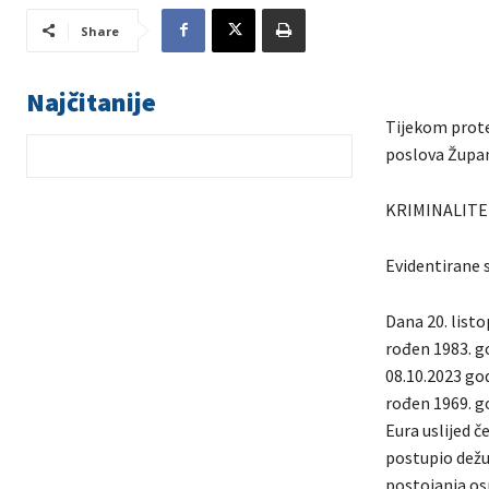
Share
Najčitanije
Tijekom prote
poslova Župani
KRIMINALITE
Evidentirane s
Dana 20. listo
rođen 1983. go
08.10.2023 god
rođen 1969. g
Eura uslijed če
postupio dežur
postojanja os