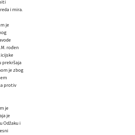
iti
eda i mira.
om je
čkog
navode
M.M. rođen
icijske
u prekršaja
anom je zbog
njem
a protiv
om je
ja je
u Odžaku i
esni