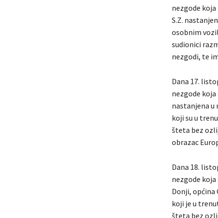
nezgode koja s
S.Z. nastanjen
osobnim vozil
sudionici raz
nezgodi, te im
Dana 17. listo
nezgode koja s
nastanjena u 
koji su u tre
šteta bez ozli
obrazac Europ
Dana 18. listo
nezgode koja s
Donji, općina 
koji je u tre
šteta bez ozli