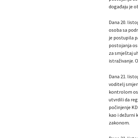
događaju je ob
Dana 20. listo
osoba sa podru
je postupila p
postojanja osn
za smještaj uh
istraživanje. 
Dana 21. listo
voditelj smjen
kontrolom oso
utvrdili da re
počinjenje KD
kao i dežurni k
zakonom.