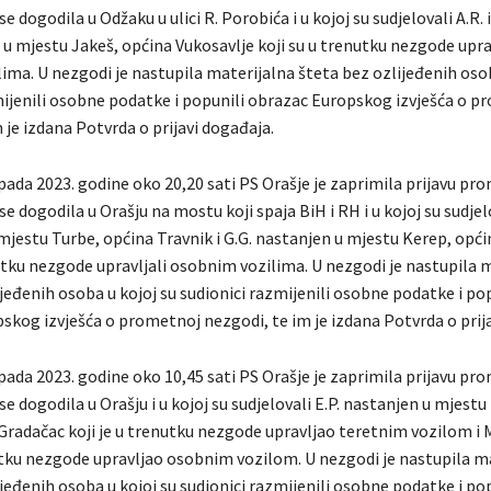
e dogodila u Odžaku u ulici R. Porobića i u kojoj su sudjelovali A.R. 
 u mjestu Jakeš, općina Vukosavlje koji su u trenutku nezgode upra
ima. U nezgodi je nastupila materijalna šteta bez ozlijeđenih osob
mijenili osobne podatke i popunili obrazac Europskog izvješća o p
 je izdana Potvrda o prijavi događaja.
pada 2023. godine oko 20,20 sati PS Orašje je zaprimila prijavu pr
e dogodila u Orašju na mostu koji spaja BiH i RH i u kojoj su sudjelo
mjestu Turbe, općina Travnik i G.G. nastanjen u mjestu Kerep, opć
nutku nezgode upravljali osobnim vozilima. U nezgodi je nastupila 
jeđenih osoba u kojoj su sudionici razmijenili osobne podatke i po
skog izvješća o prometnoj nezgodi, te im je izdana Potvrda o prij
pada 2023. godine oko 10,45 sati PS Orašje je zaprimila prijavu pr
e dogodila u Orašju i u kojoj su sudjelovali E.P. nastanjen u mjestu
Gradačac koji je u trenutku nezgode upravljao teretnim vozilom i M
nutku nezgode upravljao osobnim vozilom. U nezgodi je nastupila m
jeđenih osoba u kojoj su sudionici razmijenili osobne podatke i po