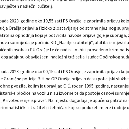
aviješten nadležni tužitelj.
pada 2023. godine oko 19,55 sati PS Orašje je zaprimila prijavu koj
čja Orašja prijavila fizičko zlostavljanje od strane njezinog suprug
atrolna ophodnja koja je potvrdila navode prijave gdje je supruga,
ova sumnje da je počinio KD „Nasilje u obitelji“, uhitila i smjestila
ićenih osoba u PU Orašje te će nad istim biti provedeno kriminali
O događaju su obaviješteni nadležni tužitelja i sudac Općinskog suda
pada 2023. godine oko 00,15 sati PS Orašje je zaprimila prijavu koj
e Granične policije BiH na GP Orašje prijavio da su policijski službe
bnog vozila, kojim je upravljao O.Ć. rođen 1995. godine, nastanjen
gistarske pločice na vozilu nisu izvorne te da postoje osnovi sumnje
 „Krivotvorenje isprave“. Na mjesto događaja je upućena patrolna
riminalistički istražitelj i tehničari koji su poduzeli mjere i radnje 