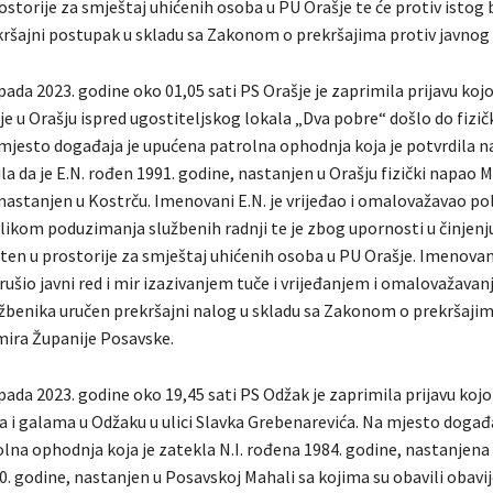
storije za smještaj uhićenih osoba u PU Orašje te će protiv istog b
ršajni postupak u skladu sa Zakonom o prekršajima protiv javnog r
pada 2023. godine oko 01,05 sati PS Orašje je zaprimila prijavu koj
 je u Orašju ispred ugostiteljskog lokala „Dva pobre“ došlo do fizi
mjesto događaja je upućena patrolna ophodnja koja je potvrdila 
dila da je E.N. rođen 1991. godine, nastanjen u Orašju fizički napao 
nastanjen u Kostrču. Imenovani E.N. je vrijeđao i omalovažavao pol
ilikom poduzimanja službenih radnji te je zbog upornosti u činjenj
šten u prostorije za smještaj uhićenih osoba u PU Orašje. Imenov
rušio javni red i mir izazivanjem tuče i vrijeđanjem i omalovažava
lužbenika uručen prekršajni nalog u skladu sa Zakonom o prekršajim
 mira Županije Posavske.
pada 2023. godine oko 19,45 sati PS Odžak je zaprimila prijavu koj
ka i galama u Odžaku u ulici Slavka Grebenarevića. Na mjesto događa
lna ophodnja koja je zatekla N.I. rođena 1984. godine, nastanjena 
0. godine, nastanjen u Posavskoj Mahali sa kojima su obavili obavij