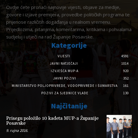
Ovdje ćete pronaći najnovije vijesti, objave za medije,
govore i izjave premijera, provedbe političkih programa te
prijenose različitih događanja u realnom vremenu.
Prijedlozima, pitanjima, komentarima, kritikama i pohvalama
sudjeluj i utječi na rad Županije Posavske.
Kategorije
VIJESTI
4591
JAVNI NATJEČAJI
1014
IZVJEŠĆA MUP-A
920
JAVNI POZIVI
352
MINISTARSTVO POLJOPRIVREDE, VODOPRIVREDE I ŠUMARSTVA
161
POZIVI ZA SJEDNICE VLADE
130
Najčitanije
Prisegu položilo 10 kadeta MUP-a Županije
Posavske
9. rujna 2016.