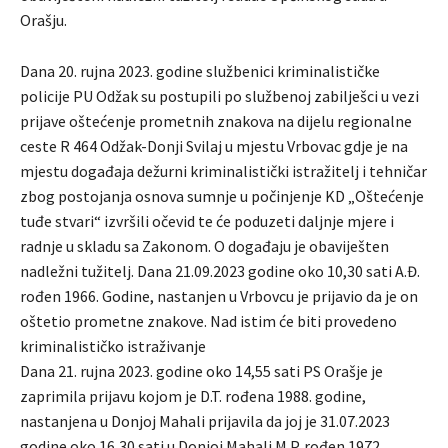
Orašju.
Dana 20. rujna 2023. godine službenici kriminalističke
policije PU Odžak su postupili po službenoj zabilješci u vezi
prijave oštećenje prometnih znakova na dijelu regionalne
ceste R 464 Odžak-Donji Svilaj u mjestu Vrbovac gdje je na
mjestu događaja dežurni kriminalistički istražitelj i tehničar
zbog postojanja osnova sumnje u počinjenje KD „Oštećenje
tuđe stvari“ izvršili očevid te će poduzeti daljnje mjere i
radnje u skladu sa Zakonom. O događaju je obaviješten
nadležni tužitelj. Dana 21.09.2023 godine oko 10,30 sati A.Đ.
rođen 1966. Godine, nastanjen u Vrbovcu je prijavio da je on
oštetio prometne znakove. Nad istim će biti provedeno
kriminalističko istraživanje
Dana 21. rujna 2023. godine oko 14,55 sati PS Orašje je
zaprimila prijavu kojom je D.T. rođena 1988. godine,
nastanjena u Donjoj Mahali prijavila da joj je 31.07.2023
godine oko 16,30 sati u Donjoj Mahali M.P. rođen 1972.