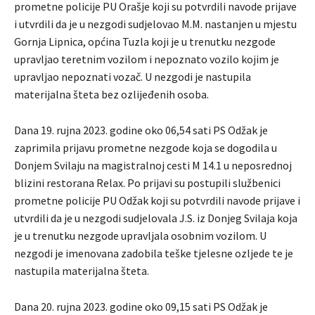
prometne policije PU Orašje koji su potvrdili navode prijave
i utvrdili da je u nezgodi sudjelovao M.M. nastanjen u mjestu
Gornja Lipnica, općina Tuzla koji je u trenutku nezgode
upravljao teretnim vozilom i nepoznato vozilo kojim je
upravljao nepoznati vozač. U nezgodi je nastupila
materijalna šteta bez ozlijeđenih osoba.
Dana 19. rujna 2023. godine oko 06,54 sati PS Odžak je
zaprimila prijavu prometne nezgode koja se dogodila u
Donjem Svilaju na magistralnoj cesti M 14.1 u neposrednoj
blizini restorana Relax. Po prijavi su postupili službenici
prometne policije PU Odžak koji su potvrdili navode prijave i
utvrdili da je u nezgodi sudjelovala J.S. iz Donjeg Svilaja koja
je u trenutku nezgode upravljala osobnim vozilom. U
nezgodi je imenovana zadobila teške tjelesne ozljede te je
nastupila materijalna šteta.
Dana 20. rujna 2023. godine oko 09,15 sati PS Odžak je