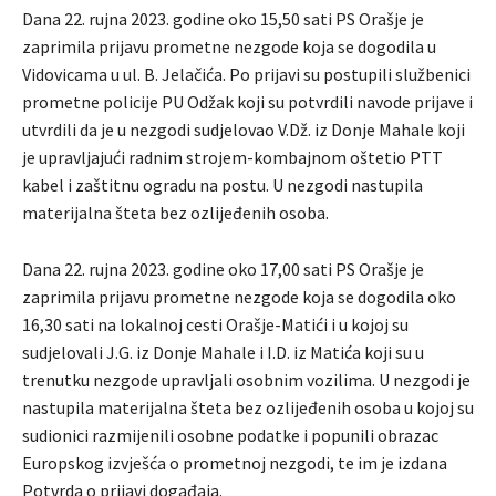
Dana 22. rujna 2023. godine oko 15,50 sati PS Orašje je
zaprimila prijavu prometne nezgode koja se dogodila u
Vidovicama u ul. B. Jelačića. Po prijavi su postupili službenici
prometne policije PU Odžak koji su potvrdili navode prijave i
utvrdili da je u nezgodi sudjelovao V.Dž. iz Donje Mahale koji
je upravljajući radnim strojem-kombajnom oštetio PTT
kabel i zaštitnu ogradu na postu. U nezgodi nastupila
materijalna šteta bez ozlijeđenih osoba.
Dana 22. rujna 2023. godine oko 17,00 sati PS Orašje je
zaprimila prijavu prometne nezgode koja se dogodila oko
16,30 sati na lokalnoj cesti Orašje-Matići i u kojoj su
sudjelovali J.G. iz Donje Mahale i I.D. iz Matića koji su u
trenutku nezgode upravljali osobnim vozilima. U nezgodi je
nastupila materijalna šteta bez ozlijeđenih osoba u kojoj su
sudionici razmijenili osobne podatke i popunili obrazac
Europskog izvješća o prometnoj nezgodi, te im je izdana
Potvrda o prijavi događaja.