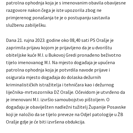
patrolna ophodnja koja je s imenovanim obavila obavijesne
razgovore nakon čega je iste upozorila zbog ne
primjerenog ponašanja te je o postupanju sastavila
službenu zabilješku.
Dana 21. rujna 2023. godine oko 08,40 sati PS Orašje je
zaprimila prijavu kojom je prijavljeno da je u dvorištu
obiteljske kuće M.I. u Bukovoj Gredi pronađeno beživotno
tijelo imenovanog M.I. Na mjesto događaja je upućena
patrolna ophodnja koja je potvrdila navode prijave i
osigurala mjesto događaja do dolaska dežurnih
kriminalističkih istražitelja i tehničara kao i dežurnog
liječnika-mrtvozornika DZ Orašje. Očevidom je utvrđeno da
je imenovani M.I. izvršio samoubojstvo pištoljem. O
događaju je obaviješten nadležni tužitelj Županije Posavske
koji je naložio da se tijelo preveze na Odjel patologije u ŽB
Orašje gdje je će biti izvršena obdukcija.