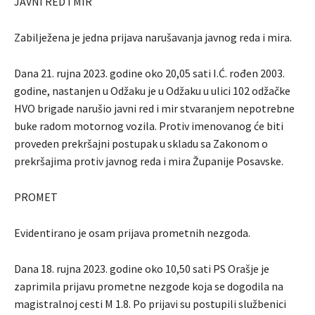
JAVNI RED I MIR
Zabilježena je jedna prijava narušavanja javnog reda i mira.
Dana 21. rujna 2023. godine oko 20,05 sati I.Ć. rođen 2003.
godine, nastanjen u Odžaku je u Odžaku u ulici 102 odžačke
HVO brigade narušio javni red i mir stvaranjem nepotrebne
buke radom motornog vozila. Protiv imenovanog će biti
proveden prekršajni postupak u skladu sa Zakonom o
prekršajima protiv javnog reda i mira Županije Posavske.
PROMET
Evidentirano je osam prijava prometnih nezgoda.
Dana 18. rujna 2023. godine oko 10,50 sati PS Orašje je
zaprimila prijavu prometne nezgode koja se dogodila na
magistralnoj cesti M 1.8. Po prijavi su postupili službenici