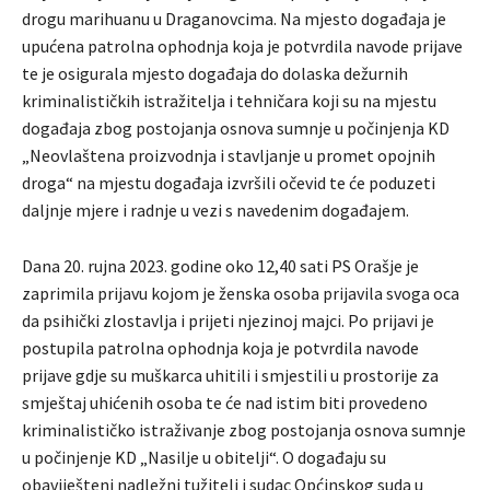
drogu marihuanu u Draganovcima. Na mjesto događaja je
upućena patrolna ophodnja koja je potvrdila navode prijave
te je osigurala mjesto događaja do dolaska dežurnih
kriminalističkih istražitelja i tehničara koji su na mjestu
događaja zbog postojanja osnova sumnje u počinjenja KD
„Neovlaštena proizvodnja i stavljanje u promet opojnih
droga“ na mjestu događaja izvršili očevid te će poduzeti
daljnje mjere i radnje u vezi s navedenim događajem.
Dana 20. rujna 2023. godine oko 12,40 sati PS Orašje je
zaprimila prijavu kojom je ženska osoba prijavila svoga oca
da psihički zlostavlja i prijeti njezinoj majci. Po prijavi je
postupila patrolna ophodnja koja je potvrdila navode
prijave gdje su muškarca uhitili i smjestili u prostorije za
smještaj uhićenih osoba te će nad istim biti provedeno
kriminalističko istraživanje zbog postojanja osnova sumnje
u počinjenje KD „Nasilje u obitelji“. O događaju su
obaviješteni nadležni tužitelj i sudac Općinskog suda u