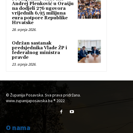
Andrej Plenković u Orašju
na dodjeli 276 ugovora
vrijednih 6,95 milijuna
eura potpore Republike
Hrvatske
28. srpnja 2026.
Održan sastanak
predsjednika Vlade ŽP i
federalnog ministra
pravde
23. srpnja 2026.
© Županija Posavska. Sva prava pridržana.
www.zupanijaposavska.ba ® 2022
O nama