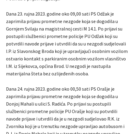
Dana 23. rujna 2023. godine oko 09,00 sati PS Odžak je
zaprimila prijavu prometne nezgode koja se dogodila u
Gornjem Svilaju na magistralnoj cesti M 14.1. Po prijavi su
postupili službenici prometne policije PU Odžak koji su
potvrdili navode prijave i utvrdili da su u nezgodi sudjelovali
I.P. iz Slavonskog Broda koji je upravljajući osobnim vozilom
ostvario kontakt s parkiranim osobnim vozilom vlasništvo
I.M. iz Sijekovca, općina Brod. U nezgodi je nastupila
materijalna šteta bez ozlijeđenih osoba.
Dana 24. rujna 2023. godine oko 00,50 sati PS Orašje je
zaprimila prijavu prometne nezgode koja se dogodila u
Donjoj Mahali u ulici S. Radića. Po prijavi su postupili
službenici prometne policije PU Orašje koji su potvrdili
navode prijave i utvrdili da je u nezgodi sudjelovao R.K. iz
Zvornika koji je u trenutku nezgode upravljao autobusom i
D.J. iz Donje Mahale koji je u trenutku nezgode upravljao