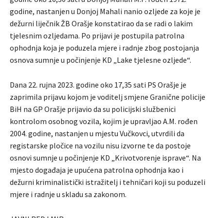
godine, nastanjen u Donjoj Mahali nanio ozljede za koje je
dežurni liječnik ŽB Orašje konstatirao da se radi o lakim
tjelesnim ozljedama. Po prijavi je postupila patrolna
ophodnja koja je poduzela mjere i radnje zbog postojanja
osnova sumnje u počinjenje KD „Lake tjelesne ozljede“.
Dana 22. rujna 2023. godine oko 17,35 sati PS Orašje je
zaprimila prijavu kojom je voditelj smjene Granične policije
BiH na GP Orašje prijavio da su policijski službenici
kontrolom osobnog vozila, kojim je upravljao A.M. rođen
2004. godine, nastanjen u mjestu Vučkovci, utvrdili da
registarske pločice na vozilu nisu izvorne te da postoje
osnovi sumnje u počinjenje KD „Krivotvorenje isprave“. Na
mjesto događaja je upućena patrolna ophodnja kao i
dežurni kriminalistički istražitelj i tehničari koji su poduzeli
mjere i radnje u skladu sa zakonom.