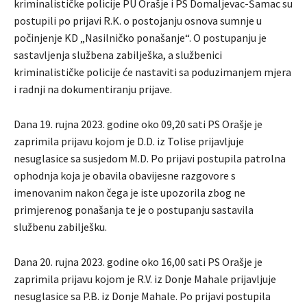
kriminalističke policije PU Orašje i PS Domaljevac-Šamac su
postupili po prijavi R.K. o postojanju osnova sumnje u
počinjenje KD „Nasilničko ponašanje“. O postupanju je
sastavljenja službena zabilješka, a službenici
kriminalističke policije će nastaviti sa poduzimanjem mjera
i radnji na dokumentiranju prijave.
Dana 19. rujna 2023. godine oko 09,20 sati PS Orašje je
zaprimila prijavu kojom je D.D. iz Tolise prijavljuje
nesuglasice sa susjedom M.D. Po prijavi postupila patrolna
ophodnja koja je obavila obavijesne razgovore s
imenovanim nakon čega je iste upozorila zbog ne
primjerenog ponašanja te je o postupanju sastavila
službenu zabilješku.
Dana 20. rujna 2023. godine oko 16,00 sati PS Orašje je
zaprimila prijavu kojom je R.V. iz Donje Mahale prijavljuje
nesuglasice sa P.B. iz Donje Mahale. Po prijavi postupila