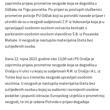
zaprimila prijavu prometne nezgode koja se dogodila u
Odžaku na Trgu povratka. Po prijavi su postupili službenici
prometne policije PU Odžak koji su potvrdili navode prijave i
utvrdili da su u nezgodi sudjelovali Z.P. iz Vukosavlja koja je u
upravljajući osobnim vozilom ostvarila kontakt s
parkiranim osobnim vozilom vlasništvo Š.B. iz Posavske
Mahale. U nezgodi je nastupila materijalna šteta bez
ozlijeđenih osoba.
Dana 22. rujna 2023. godine oko 13,00 sati PS Orašje je
zaprimila prijavu prometne nezgode koja se dogodila u
Orašju u II ulici i u kojoj su sudjelovali R.M. iz Orašja i A.L. iz
Tolise koji su u trenutku nezgode upravljali osobnim
vozilima. U nezgodi je nastupila materijalna šteta bez
ozlijeđenih osoba u kojoj su sudionici razmijenili osobne
podatke i popunili obrazac Europskog izvješća o prometnoj
nezgodi, te im je izdana Potvrda o prijavi događaja.