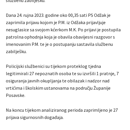
službenu zabilješku.
Dana 24. rujna 2023. godine oko 00,35 sati PS Odžak je
zaprimila prijavu kojom je P.M. iz Odžaka prijavljuje
nesuglasice sa svojom kćerkom M.K. Po prijavi je postupila
patrolna ophodnja koja je obavila obavijesni razgovor s
imenovanim P.M. te je o postupanju sastavila službenu
zabilješku.
Policijski službenici su tijekom proteklog tjedna
legitimirali 27 nepoznatih osoba te su izvršili 1 pratnje, 7
osiguranja javnih okupljanja te obilazak i nadzor nad
vrtićima i školskim ustanovama na području Županije
Posavske.
Na koncu tijekom analiziranog perioda zaprimljeno je 27
prijava sigurnosnih događaja.