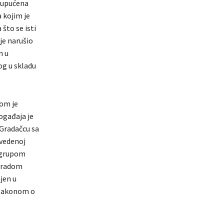
e upućena
 kojim je
što se isti
je narušio
n u
og u skladu
jom je
ogađaja je
 Gradačcu sa
avedenoj
m grupom
m radom
njen u
 Zakonom o