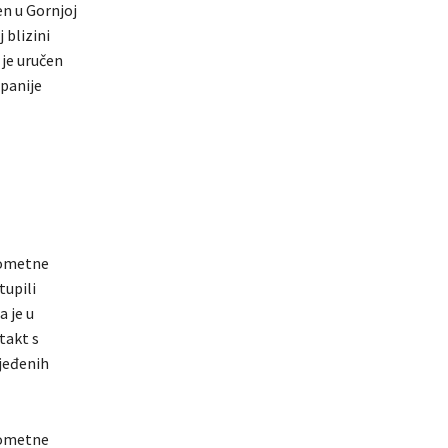
en u Gornjoj
 blizini
 je uručen
upanije
prometne
tupili
a je u
takt s
jeđenih
prometne