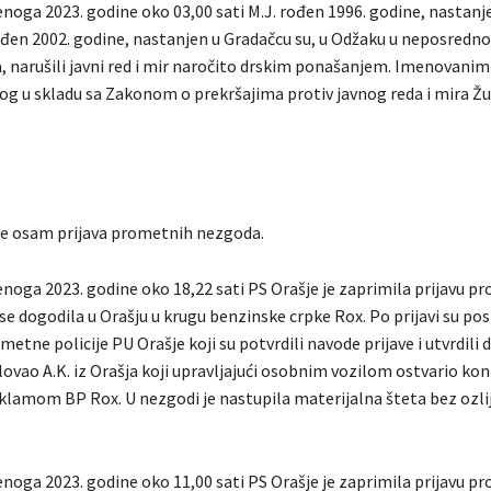
enoga 2023. godine oko 03,00 sati M.J. rođen 1996. godine, nastanj
rođen 2002. godine, nastanjen u Gradačcu su, u Odžaku u neposrednoj
, narušili javni red i mir naročito drskim ponašanjem. Imenovanim
log u skladu sa Zakonom o prekršajima protiv javnog reda i mira Ž
je osam prijava prometnih nezgoda.
enoga 2023. godine oko 18,22 sati PS Orašje je zaprimila prijavu 
e dogodila u Orašju u krugu benzinske crpke Rox. Po prijavi su pos
metne policije PU Orašje koji su potvrdili navode prijave i utvrdili d
ovao A.K. iz Orašja koji upravljajući osobnim vozilom ostvario kon
klamom BP Rox. U nezgodi je nastupila materijalna šteta bez ozli
enoga 2023. godine oko 11,00 sati PS Orašje je zaprimila prijavu 