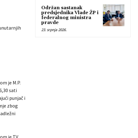
Održan sastanak
predsjednika Vlade ŽP i
federalnog ministra
pravde
unutarnjih
23. srpnja 2026.
om je M.P.
6,30 sati
jući punjač i
dnje zbog
nadležni
om je T.V.