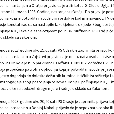
dine, nastanjen u Orašju prijavio da je u diskoteci S-Club u Ugljari f
rane I.L. rođen 1998. Godine, nastanjen u Orašju. Po prijavi je pos
dnja koja je potvrdila navode prijave dok je kod imenovanog T.V. d
ašje konstatirao da su nastupile lake tjelesne ozljede. Zbog posto
jenje KD „Laka tjelesna ozljeda“ policijski službenici PS Orašje ć
e u skladu sa zakonom.
noga 2023. godine oko 15,05 sati PS Odžak je zaprimila prijavu koj
dine, nastanjen u Vojskovi prijavio da je nepoznata osoba ili više n
 vozilo koje je bilo parkirano u Odžaku u ulici 102. odžačke HVO b
ja je upućena patrolna ophodnja koja je potvrdila navode prijave
jesto događaja do dolaska dežurnih kriminalističkih istražitelja i 
estu događaja zbog postojanja osnova sumnje u počinjenje KD „Oš
li očevid te su poduzeli druge mjere i radnje u skladu sa Zakonom.
noga 2023. godine oko 20,20 sati PS Orašje je zaprimila prijavu ko
dine, nastanjen u Donjoj Mahali prijavio da je nepoznata osoba ili v
ozila koja su se nalazila parkirana na lokalitetu „Drcine vikendice“