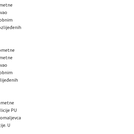
rometne
ovao
sobnim
ozlijeđenih
prometne
rometne
ovao
sobnim
zlijeđenih
rometne
licije PU
 Domaljevca
je. U