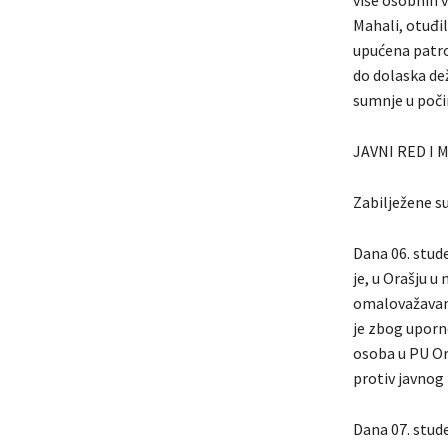
Mahali, otuđi
upućena patro
do dolaska dež
sumnje u počin
JAVNI RED I 
Zabilježene su
Dana 06. stude
je, u Orašju u
omalovažavanj
je zbog uporno
osoba u PU Or
protiv javnog 
Dana 07. stud