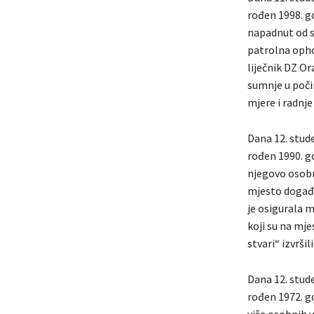
rođen 1998. go
napadnut od st
patrolna opho
liječnik DZ Or
sumnje u počin
mjere i radnj
Dana 12. stude
rođen 1990. go
njegovo osobno
mjesto događa
je osigurala m
koji su na mj
stvari“ izvrši
Dana 12. stude
rođen 1972. go
više osobnih v