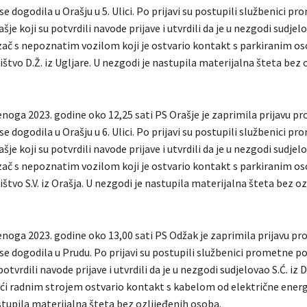
e dogodila u Orašju u 5. Ulici. Po prijavi su postupili službenici p
ašje koji su potvrdili navode prijave i utvrdili da je u nezgodi sudjel
ač s nepoznatim vozilom koji je ostvario kontakt s parkiranim o
štvo D.Ž. iz Ugljare. U nezgodi je nastupila materijalna šteta bez 
enoga 2023. godine oko 12,25 sati PS Orašje je zaprimila prijavu 
e dogodila u Orašju u 6. Ulici. Po prijavi su postupili službenici p
ašje koji su potvrdili navode prijave i utvrdili da je u nezgodi sudjel
ač s nepoznatim vozilom koji je ostvario kontakt s parkiranim o
štvo S.V. iz Orašja. U nezgodi je nastupila materijalna šteta bez o
enoga 2023. godine oko 13,00 sati PS Odžak je zaprimila prijavu p
e dogodila u Prudu. Po prijavi su postupili službenici prometne po
potvrdili navode prijave i utvrdili da je u nezgodi sudjelovao S.Ć. iz
ući radnim strojem ostvario kontakt s kabelom od električne energi
stupila materijalna šteta bez ozlijeđenih osoba.