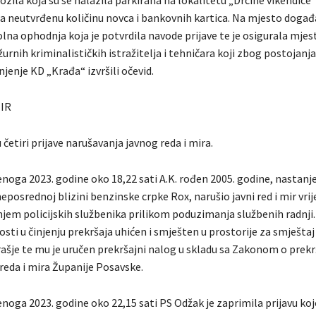
la neutvrđenu količinu novca i bankovnih kartica. Na mjesto događa
lna ophodnja koja je potvrdila navode prijave te je osigurala mje
urnih kriminalističkih istražitelja i tehničara koji zbog postojanj
jenje KD „Krađa“ izvršili očevid.
MIR
 četiri prijave narušavanja javnog reda i mira.
noga 2023. godine oko 18,22 sati A.K. rođen 2005. godine, nastanj
 neposrednoj blizini benzinske crpke Rox, narušio javni red i mir vri
em policijskih službenika prilikom poduzimanja službenih radnji
sti u činjenju prekršaja uhićen i smješten u prostorije za smještaj
ašje te mu je uručen prekršajni nalog u skladu sa Zakonom o prek
reda i mira Županije Posavske.
enoga 2023. godine oko 22,15 sati PS Odžak je zaprimila prijavu ko