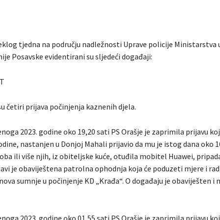
klog tjedna na području nadležnosti Uprave policije Ministarstva 
je Posavske evidentirani su sljedeći događaji:
T
u četiri prijava počinjenja kaznenih djela.
noga 2023. godine oko 19,20 sati PS Orašje je zaprimila prijavu koj
dine, nastanjen u Donjoj Mahali prijavio da mu je istog dana oko 1
a ili više njih, iz obiteljske kuće, otuđila mobitel Huawei, pripada
ijavi je obaviještena patrolna ophodnja koja će poduzeti mjere i ra
nova sumnje u počinjenje KD „Krađa“. O događaju je obaviješten i 
noga 2023. godine oko 01,55 sati PS Orašje je zaprimila prijavu koj