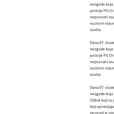
nezgode koja s
policije PU Or
nepoznati voz
vozilom vlasni
osoba.
Dana 07. stud
nezgode koja s
policije PU Or
nepoznati voz
vozilom vlasni
osoba.
Dana 07. stud
nezgode koja s
Odžak koji su 
koji upravljaj
nezgodi je na