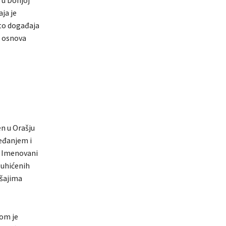
ja je
sto događaja
a osnova
en u Orašju
jeđanjem i
. Imenovani
 uhićenih
ršajima
jom je