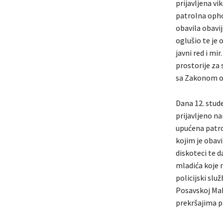
prijavljena vi
patrolna ophod
obavila obavij
oglušio te je 
javni red i mi
prostorije za
sa Zakonom o 
Dana 12. stud
prijavljeno na
upućena patro
kojim je obavi
diskoteci te 
mladića koje 
policijski slu
Posavskoj Mah
prekršajima p