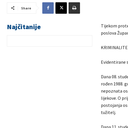
Share
Najčitanije
Tijekom prote
poslova Župani
KRIMINALITE
Evidentirane s
Dana 08. stude
rođen 1988. go
nepoznata osob
lijekove. O pr
postojanja os
tužitelj.
Dana 11. stude