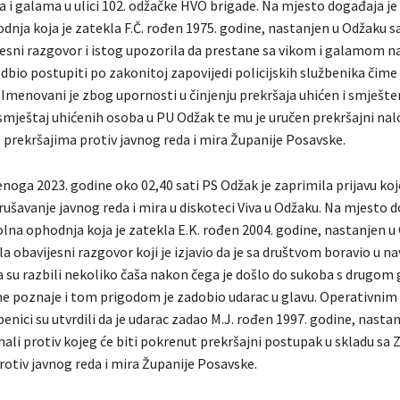
ka i galama u ulici 102. odžačke HVO brigade. Na mjesto događaja j
nja koja je zatekla F.Č. rođen 1975. godine, nastanjen u Odžaku sa
esni razgovor i istog upozorila da prestane sa vikom i galamom na 
odbio postupiti po zakonitoj zapovijedi policijskih službenika čime 
r. Imenovani je zbog upornosti u činjenju prekršaja uhićen i smješte
 smještaj uhićenih osoba u PU Odžak te mu je uručen prekršajni nal
prekršajima protiv javnog reda i mira Županije Posavske.
enoga 2023. godine oko 02,40 sati PS Odžak je zaprimila prijavu ko
rušavanje javnog reda i mira u diskoteci Viva u Odžaku. Na mjesto d
lna ophodnja koja je zatekla E.K. rođen 2004. godine, nastanjen u
la obavijesni razgovor koji je izjavio da je sa društvom boravio u n
da su razbili nekoliko čaša nakon čega je došlo do sukoba s drugo
ne poznaje i tom prigodom je zadobio udarac u glavu. Operativni
žbenici su utvrdili da je udarac zadao M.J. rođen 1997. godine, nasta
ali protiv kojeg će biti pokrenut prekršajni postupak u skladu sa
rotiv javnog reda i mira Županije Posavske.