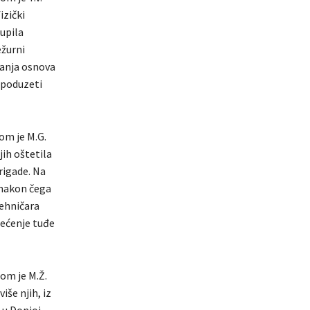
izički
tupila
ežurni
janja osnova
e poduzeti
om je M.G.
jih oštetila
rigade. Na
 nakon čega
tehničara
tećenje tuđe
jom je M.Ž.
iše njih, iz
 u Donjoj