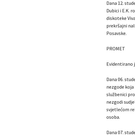
Dana 12. stud
Dubici i E.K. 
diskoteke Viva
prekršajni na
Posavske.
PROMET
Evidentirano 
Dana 06. stud
nezgode koja s
službenici pro
nezgodi sudjel
svjetlećom re
osoba.
Dana 07. stud