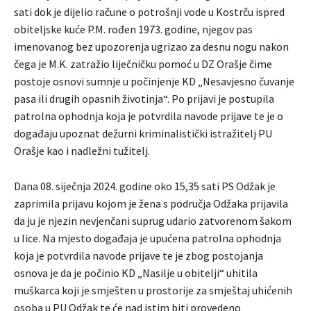
sati dok je dijelio račune o potrošnji vode u Kostrču ispred
obiteljske kuće P.M. rođen 1973. godine, njegov pas
imenovanog bez upozorenja ugrizao za desnu nogu nakon
čega je M.K. zatražio liječničku pomoć u DZ Orašje čime
postoje osnovi sumnje u počinjenje KD „Nesavjesno čuvanje
pasa ili drugih opasnih životinja“. Po prijavi je postupila
patrolna ophodnja koja je potvrdila navode prijave te je o
događaju upoznat dežurni kriminalistički istražitelj PU
Orašje kao i nadležni tužitelj.
Dana 08. siječnja 2024. godine oko 15,35 sati PS Odžak je
zaprimila prijavu kojom je žena s područja Odžaka prijavila
da ju je njezin nevjenčani suprug udario zatvorenom šakom
u lice. Na mjesto događaja je upućena patrolna ophodnja
koja je potvrdila navode prijave te je zbog postojanja
osnova je da je počinio KD „Nasilje u obitelji“ uhitila
muškarca koji je smješten u prostorije za smještaj uhićenih
osoba u PU Odžak te će nad istim biti provedeno