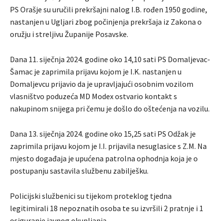
PS Orašje su uručili prekršajni nalog I.B. rođen 1950 godine,
nastanjen u Ugljari zbog počinjenja prekršaja iz Zakona o
oružju i streljivu Županije Posavske.
Dana 11. siječnja 2024. godine oko 14,10 sati PS Domaljevac-
Šamac je zaprimila prijavu kojom je I.K. nastanjen u
Domaljevcu prijavio da je upravljajući osobnim vozilom
vlasništvo poduzeća MD Modex ostvario kontakt s
nakupinom snijega pri čemu je došlo do oštećenja na vozilu.
Dana 13. siječnja 2024. godine oko 15,25 sati PS Odžak je
zaprimila prijavu kojom je I.I. prijavila nesuglasice s Z.M. Na
mjesto događaja je upućena patrolna ophodnja koja je o
postupanju sastavila službenu zabilješku.
Policijski službenici su tijekom proteklog tjedna
legitimirali 18 nepoznatih osoba te su izvršili 2 pratnje i 1
osiguranje javnog okupljanja.