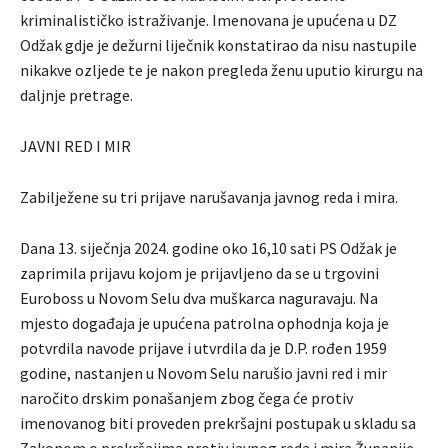
kriminalističko istraživanje. Imenovana je upućena u DZ
Odžak gdje je dežurni liječnik konstatirao da nisu nastupile
nikakve ozljede te je nakon pregleda ženu uputio kirurgu na
daljnje pretrage.
JAVNI RED I MIR
Zabilježene su tri prijave narušavanja javnog reda i mira.
Dana 13. siječnja 2024. godine oko 16,10 sati PS Odžak je
zaprimila prijavu kojom je prijavljeno da se u trgovini
Euroboss u Novom Selu dva muškarca naguravaju. Na
mjesto događaja je upućena patrolna ophodnja koja je
potvrdila navode prijave i utvrdila da je D.P. rođen 1959
godine, nastanjen u Novom Selu narušio javni red i mir
naročito drskim ponašanjem zbog čega će protiv
imenovanog biti proveden prekršajni postupak u skladu sa