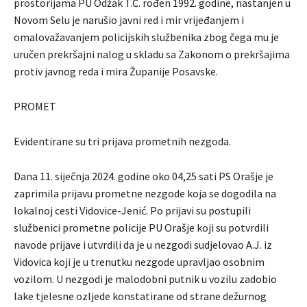
prostorijama PU Odžak T.Ć. rođen 1992. godine, nastanjen u
Novom Selu je narušio javni red i mir vrijeđanjem i
omalovažavanjem policijskih službenika zbog čega mu je
uručen prekršajni nalog u skladu sa Zakonom o prekršajima
protiv javnog reda i mira Županije Posavske.
PROMET
Evidentirane su tri prijava prometnih nezgoda.
Dana 11. siječnja 2024. godine oko 04,25 sati PS Orašje je
zaprimila prijavu prometne nezgode koja se dogodila na
lokalnoj cesti Vidovice-Jenić. Po prijavi su postupili
službenici prometne policije PU Orašje koji su potvrdili
navode prijave i utvrdili da je u nezgodi sudjelovao A.J. iz
Vidovica koji je u trenutku nezgode upravljao osobnim
vozilom. U nezgodi je malodobni putnik u vozilu zadobio
lake tjelesne ozljede konstatirane od strane dežurnog