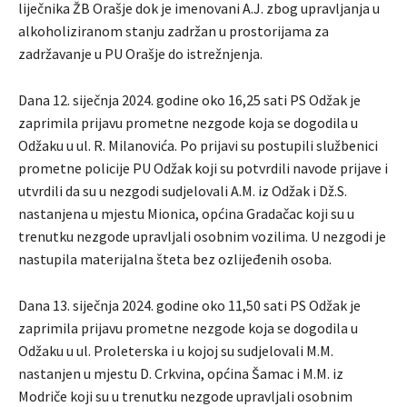
liječnika ŽB Orašje dok je imenovani A.J. zbog upravljanja u
alkoholiziranom stanju zadržan u prostorijama za
zadržavanje u PU Orašje do istrežnjenja.
Dana 12. siječnja 2024. godine oko 16,25 sati PS Odžak je
zaprimila prijavu prometne nezgode koja se dogodila u
Odžaku u ul. R. Milanovića. Po prijavi su postupili službenici
prometne policije PU Odžak koji su potvrdili navode prijave i
utvrdili da su u nezgodi sudjelovali A.M. iz Odžak i Dž.S.
nastanjena u mjestu Mionica, općina Gradačac koji su u
trenutku nezgode upravljali osobnim vozilima. U nezgodi je
nastupila materijalna šteta bez ozlijeđenih osoba.
Dana 13. siječnja 2024. godine oko 11,50 sati PS Odžak je
zaprimila prijavu prometne nezgode koja se dogodila u
Odžaku u ul. Proleterska i u kojoj su sudjelovali M.M.
nastanjen u mjestu D. Crkvina, općina Šamac i M.M. iz
Modriče koji su u trenutku nezgode upravljali osobnim