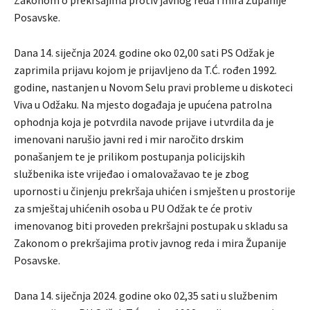
Zakonom o prekršajima protiv javnog reda i mira Županije
Posavske.
Dana 14. siječnja 2024. godine oko 02,00 sati PS Odžak je
zaprimila prijavu kojom je prijavljeno da T.Ć. rođen 1992.
godine, nastanjen u Novom Selu pravi probleme u diskoteci
Viva u Odžaku. Na mjesto događaja je upućena patrolna
ophodnja koja je potvrdila navode prijave i utvrdila da je
imenovani narušio javni red i mir naročito drskim
ponašanjem te je prilikom postupanja policijskih
službenika iste vrijeđao i omalovažavao te je zbog
upornosti u činjenju prekršaja uhićen i smješten u prostorije
za smještaj uhićenih osoba u PU Odžak te će protiv
imenovanog biti proveden prekršajni postupak u skladu sa
Zakonom o prekršajima protiv javnog reda i mira Županije
Posavske.
Dana 14. siječnja 2024. godine oko 02,35 sati u službenim