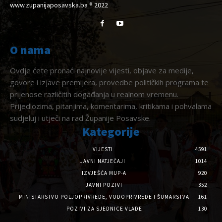
www.zupanijaposavska.ba ® 2022
O nama
Ovdje ćete pronaći najnovije vijesti, objave za medije,
govore i izjave premijera, provedbe političkih programa te
prijenose različitih događanja u realnom vremenu.
Prijedlozima, pitanjima, komentarima, kritikama i pohvalama
sudjeluj i utječi na rad Županije Posavske.
Kategorije
VIJESTI
4591
JAVNI NATJEČAJI
1014
IZVJEŠĆA MUP-A
920
JAVNI POZIVI
352
MINISTARSTVO POLJOPRIVREDE, VODOPRIVREDE I ŠUMARSTVA
161
POZIVI ZA SJEDNICE VLADE
130