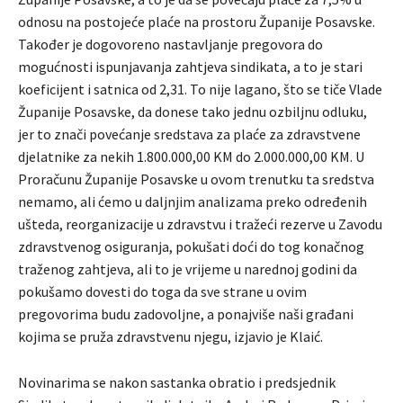
odnosu na postojeće plaće na prostoru Županije Posavske.
Također je dogovoreno nastavljanje pregovora do
mogućnosti ispunjavanja zahtjeva sindikata, a to je stari
koeficijent i satnica od 2,31. To nije lagano, što se tiče Vlade
Županije Posavske, da donese tako jednu ozbiljnu odluku,
jer to znači povećanje sredstava za plaće za zdravstvene
djelatnike za nekih 1.800.000,00 KM do 2.000.000,00 KM. U
Proračunu Županije Posavske u ovom trenutku ta sredstva
nemamo, ali ćemo u daljnjim analizama preko određenih
ušteda, reorganizacije u zdravstvu i tražeći rezerve u Zavodu
zdravstvenog osiguranja, pokušati doći do tog konačnog
traženog zahtjeva, ali to je vrijeme u narednoj godini da
pokušamo dovesti do toga da sve strane u ovim
pregovorima budu zadovoljne, a ponajviše naši građani
kojima se pruža zdravstvenu njegu, izjavio je Klaić.
Novinarima se nakon sastanka obratio i predsjednik