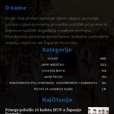
O nama
Ovdje ćete pronaći najnovije vijesti, objave za medije,
govore i izjave premijera, provedbe političkih programa te
prijenose različitih događanja u realnom vremenu.
Prijedlozima, pitanjima, komentarima, kritikama i pohvalama
sudjeluj i utječi na rad Županije Posavske.
Kategorije
VIJESTI
4591
JAVNI NATJEČAJI
1013
IZVJEŠĆA MUP-A
918
JAVNI POZIVI
352
MINISTARSTVO POLJOPRIVREDE, VODOPRIVREDE I ŠUMARSTVA
161
POZIVI ZA SJEDNICE VLADE
130
Najčitanije
Prisegu položilo 10 kadeta MUP-a Županije