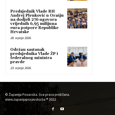
Predsjednik Vlade RH
Andrej Plenković u Orašju
na dodjeli 276 ugovora
vrijednih 6,95 milijuna
eura potpore Republike
Hrvatske
28. srpnja 2026.
Održan sastanak
predsjednika Vlade ŽP i
federalnog ministra
pravde
23. srpnja 2026.
© Županija Posavska. Sva prava pridržana.
www.zupanijaposavska.ba ® 2022