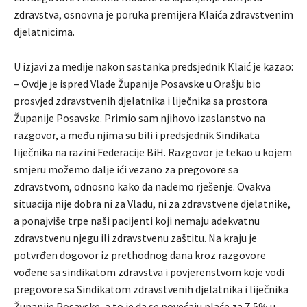
zdravstva, osnovna je poruka premijera Klaića zdravstvenim
djelatnicima.
U izjavi za medije nakon sastanka predsjednik Klaić je kazao:
– Ovdje je ispred Vlade Županije Posavske u Orašju bio
prosvjed zdravstvenih djelatnika i liječnika sa prostora
Županije Posavske. Primio sam njihovo izaslanstvo na
razgovor, a među njima su bili i predsjednik Sindikata
liječnika na razini Federacije BiH. Razgovor je tekao u kojem
smjeru možemo dalje ići vezano za pregovore sa
zdravstvom, odnosno kako da nađemo rješenje. Ovakva
situacija nije dobra ni za Vladu, ni za zdravstvene djelatnike,
a ponajviše trpe naši pacijenti koji nemaju adekvatnu
zdravstvenu njegu ili zdravstvenu zaštitu. Na kraju je
potvrđen dogovor iz prethodnog dana kroz razgovore
vođene sa sindikatom zdravstva i povjerenstvom koje vodi
pregovore sa Sindikatom zdravstvenih djelatnika i liječnika
Županije Posavske, a to je da se povećaju plaće za 7,5% u