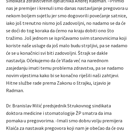
Sindikata zdravstvenih djelatnika Andrej Radman. –Primio
nas je premijer i krenuli smo danas nastavljanje pregovora u
nekom boljem svjetlu jer smo dogovorili povećanje satnice,
iako još trenutno nismo još zadovoljni, no nadamo se da će
se doći do tog koraka da ćemo na kraju dobiti ono što
tražimo. Još jednom se ispričavamo svim stanovnicima koji
koriste naše usluge da još malo budu strpljivi, pa se nadamo
će se u konačnici svi biti zadovoljni. Štrajk se dakle
nastavlja. Očekujemo da će Vlada već na narednom
zasjedanju imati temu problema zdravstva, pa se nadamo
novim vijestima kako bi se konačno riješili naši zahtjevi.
Hitne službe rade prema Zakonu o štrajku, izjavio je
Radman.
Dr. Branislav Milić predsjednik Strukovnog sindikata
doktora medicine i stomatologije ŽP smatra da ima
pomaka u pregovorima. -Imali smo dobru volju premijera
Klaića za nastavak pregovora koji nam je obećao da će ovu