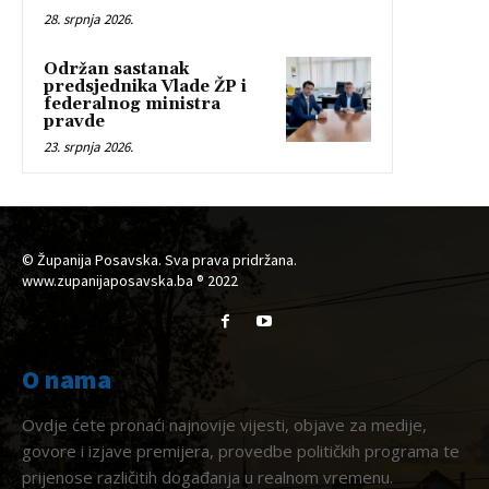
28. srpnja 2026.
Održan sastanak
predsjednika Vlade ŽP i
federalnog ministra
pravde
23. srpnja 2026.
© Županija Posavska. Sva prava pridržana.
www.zupanijaposavska.ba ® 2022
O nama
Ovdje ćete pronaći najnovije vijesti, objave za medije,
govore i izjave premijera, provedbe političkih programa te
prijenose različitih događanja u realnom vremenu.