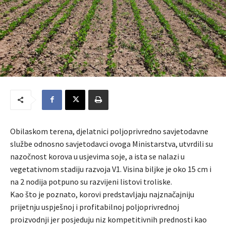
Obilaskom terena, djelatnici poljoprivredno savjetodavne
službe odnosno savjetodavci ovoga Ministarstva, utvrdili su
nazočnost korova u usjevima soje, a ista se nalazi u
vegetativnom stadiju razvoja V1. Visina biljke je oko 15 cm i
na 2 nodija potpuno su razvijeni listovi troliske.
Kao što je poznato, korovi predstavljaju najznačajniju
prijetnju uspješnoj i profitabilnoj poljoprivrednoj
proizvodnji jer posjeduju niz kompetitivnih prednosti kao