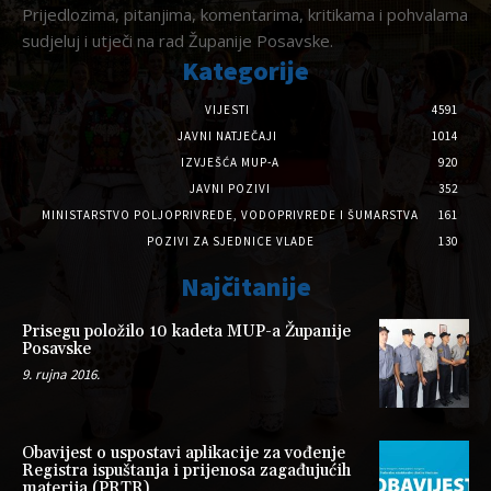
Prijedlozima, pitanjima, komentarima, kritikama i pohvalama
sudjeluj i utječi na rad Županije Posavske.
Kategorije
VIJESTI
4591
JAVNI NATJEČAJI
1014
IZVJEŠĆA MUP-A
920
JAVNI POZIVI
352
MINISTARSTVO POLJOPRIVREDE, VODOPRIVREDE I ŠUMARSTVA
161
POZIVI ZA SJEDNICE VLADE
130
Najčitanije
Prisegu položilo 10 kadeta MUP-a Županije
Posavske
9. rujna 2016.
Obavijest o uspostavi aplikacije za vođenje
Registra ispuštanja i prijenosa zagađujućih
materija (PRTR)