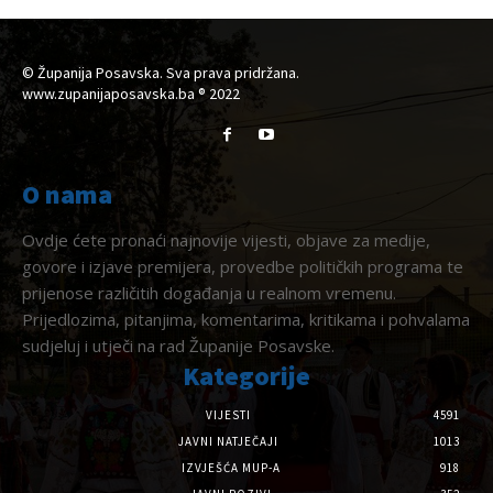
© Županija Posavska. Sva prava pridržana.
www.zupanijaposavska.ba ® 2022
O nama
Ovdje ćete pronaći najnovije vijesti, objave za medije,
govore i izjave premijera, provedbe političkih programa te
prijenose različitih događanja u realnom vremenu.
Prijedlozima, pitanjima, komentarima, kritikama i pohvalama
sudjeluj i utječi na rad Županije Posavske.
Kategorije
VIJESTI
4591
JAVNI NATJEČAJI
1013
IZVJEŠĆA MUP-A
918