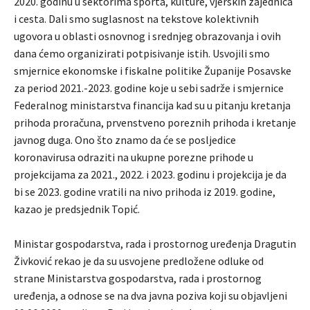
2020. godinu u sektorima sporta, kulture, vjerskih zajednica
i cesta. Dali smo suglasnost na tekstove kolektivnih
ugovora u oblasti osnovnog i srednjeg obrazovanja i ovih
dana ćemo organizirati potpisivanje istih. Usvojili smo
smjernice ekonomske i fiskalne politike Županije Posavske
za period 2021.-2023. godine koje u sebi sadrže i smjernice
Federalnog ministarstva financija kad su u pitanju kretanja
prihoda proračuna, prvenstveno poreznih prihoda i kretanje
javnog duga. Ono što znamo da će se posljedice
koronavirusa odraziti na ukupne porezne prihode u
projekcijama za 2021., 2022. i 2023. godinu i projekcija je da
bi se 2023. godine vratili na nivo prihoda iz 2019. godine,
kazao je predsjednik Topić.
Ministar gospodarstva, rada i prostornog uređenja Dragutin
Živković rekao je da su usvojene predložene odluke od
strane Ministarstva gospodarstva, rada i prostornog
uređenja, a odnose se na dva javna poziva koji su objavljeni