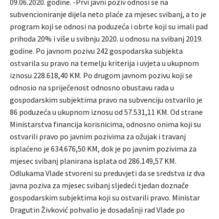
09.06.2020. godine. -Prvi javni poziv odnosi se na
subvencioniranje dijela neto plaće za mjesec svibanj, a to je
program koji se odnosi na poduzeća i obrte koji su imali pad
prihoda 20% i više u svibnju 2020. u odnosu na svibanj 2019.
godine. Po javnom pozivu 242 gospodarska subjekta
ostvarila su pravo na temelju kriterija i uvjeta u ukupnom
iznosu 228.618,40 KM. Po drugom javnom pozivu koji se
odnosio na spriječenost odnosno obustavu rada u
gospodarskim subjektima pravo na subvenciju ostvarilo je
86 poduzeća u ukupnom iznosu od 57.531,11 KM. Od strane
Ministarstva financija korisnicima, odnosno onima koji su
ostvarili pravo po javnim pozivima za ožujak i travanj
isplaćeno je 634.676,50 KM, dok je po javnim pozivima za
mjesec svibanj planirana isplata od 286.149,57 KM.
Odlukama Vlade stvoreni su preduvjeti da se sredstva iz dva
javna poziva za mjesec svibanj sljedeći tjedan doznače
gospodarskim subjektima koji su ostvarili pravo. Ministar
Dragutin Živković pohvalio je dosadašnji rad Vlade po