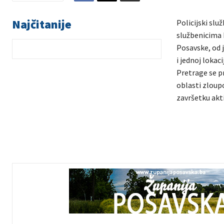
Najčitanije
Policijski slu
službenicima 
Posavske, od 
i jednoj lokac
Pretrage se p
oblasti zloup
završetku akti