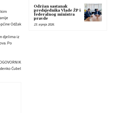
Održan sastanak
predsjednika Vlade ŽP i
jskim
federalnog ministra
anije
pravde
 općine Odžak
23. srpnja 2026.
 djelima iz
ova. Po
OGOVORNIK
denko Ćubel