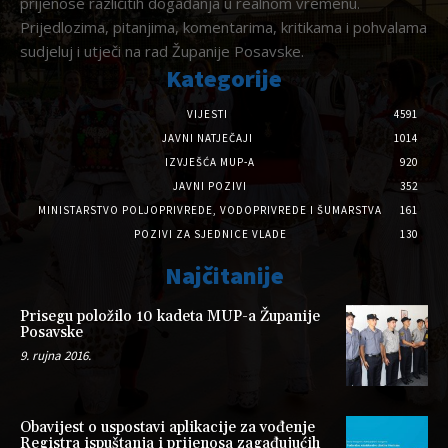
prijenose različitih događanja u realnom vremenu.
Prijedlozima, pitanjima, komentarima, kritikama i pohvalama
sudjeluj i utječi na rad Županije Posavske.
Kategorije
VIJESTI
4591
JAVNI NATJEČAJI
1014
IZVJEŠĆA MUP-A
920
JAVNI POZIVI
352
MINISTARSTVO POLJOPRIVREDE, VODOPRIVREDE I ŠUMARSTVA
161
POZIVI ZA SJEDNICE VLADE
130
Najčitanije
Prisegu položilo 10 kadeta MUP-a Županije
Posavske
9. rujna 2016.
Obavijest o uspostavi aplikacije za vođenje
Registra ispuštanja i prijenosa zagađujućih