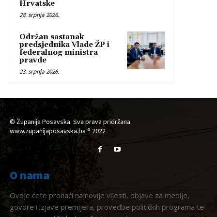
Hrvatske
28. srpnja 2026.
Održan sastanak
predsjednika Vlade ŽP i
federalnog ministra
pravde
23. srpnja 2026.
© Županija Posavska. Sva prava pridržana.
www.zupanijaposavska.ba ® 2022
O nama
Ovdje ćete pronaći najnovije vijesti, objave za medije,
govore i izjave premijera, provedbe političkih programa te