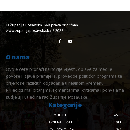
© Županija Posavska. Sva prava pridržana.
www.zupanijaposavska.ba ® 2022
O nama
Ovdje ćete pronaći najnovije vijesti, objave za medije,
govore i izjave premijera, provedbe političkih programa te
prijenose različitih događanja u realnom vremenu.
Prijedlozima, pitanjima, komentarima, kritikama i pohvalama
sudjeluj i utječi na rad Županije Posavske.
Kategorije
VIJESTI
4591
JAVNI NATJEČAJI
1014
IZVJEŠĆA MUP-A
920