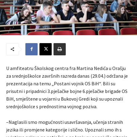
U amfiteatru Školskog centra fra Martina Nedića u Orašju
za srednjoškolce završnih razreda danas (29.04.) održana je
prezentacija na temu „Postani vojnik OS BiH“. Bili su
prisutni i pripadnici 3.pješačke bojne 6.pješačke brigade OS
BiH, smještene u vojarni u Bukovoj Gredi koji su upoznali
srednjoškolce s prednostima vojnog poziva.
–Naglasili smo mogućnosti usavršavanja, učenja stranih
jezika ili promjene kategorije i slično. Upoznali smo ih s