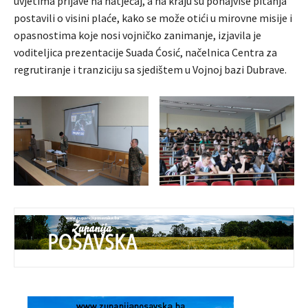
uvjetima prijave na natječaj, a na kraju su ponajviše pitanja
postavili o visini plaće, kako se može otići u mirovne misije i
opasnostima koje nosi vojničko zanimanje, izjavila je
voditeljica prezentacije Suada Ćosić, načelnica Centra za
regrutiranje i tranziciju sa sjedištem u Vojnoj bazi Dubrave.