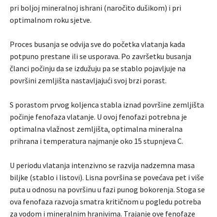
pri boljoj mineralnoj ishrani (naročito dušikom) i pri
optimalnom roku sjetve.
Proces busanja se odvija sve do početka vlatanja kada
potpuno prestane ili se usporava. Po završetku busanja
članci počinju da se izdužuju pa se stablo pojavljuje na
površini zemljišta nastavljajući svoj brzi porast.
S porastom prvog koljenca stabla iznad površine zemljišta
počinje fenofaza vlatanje. U ovoj fenofazi potrebna je
optimalna vlažnost zemljišta, optimalna mineralna
prihrana i temperatura najmanje oko 15 stupnjeva C.
U periodu vlatanja intenzivno se razvija nadzemna masa
biljke (stablo i listovi). Lisna površina se povećava pet i više
puta u odnosu na površinu u fazi punog bokorenja. Stoga se
ova fenofaza razvoja smatra kritičnom u pogledu potreba
za vodom i mineralnim hranivima. Trajanje ove fenofaze