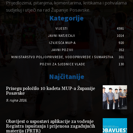
Prijedlozima, pitanjima, komentarima, kritikama i pohvalama
sudjeluj i utječi na rad Županije Posavske.
Kategorije
VIJESTI
4591
JAVNI NATJEČAJI
1014
IZVJEŠĆA MUP-A
920
JAVNI POZIVI
352
MINISTARSTVO POLJOPRIVREDE, VODOPRIVREDE I ŠUMARSTVA
161
POZIVI ZA SJEDNICE VLADE
130
Najčitanije
Prisegu položilo 10 kadeta MUP-a Županije
Posavske
9. rujna 2016.
Obavijest o uspostavi aplikacije za vođenje
Registra ispuštanja i prijenosa zagađujućih
materija (PRTR)