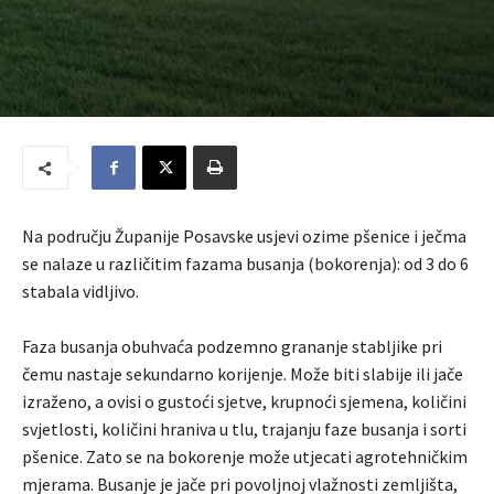
Na području Županije Posavske usjevi ozime pšenice i ječma
se nalaze u različitim fazama busanja (bokorenja): od 3 do 6
stabala vidljivo.
Faza busanja obuhvaća podzemno grananje stabljike pri
čemu nastaje sekundarno korijenje. Može biti slabije ili jače
izraženo, a ovisi o gustoći sjetve, krupnoći sjemena, količini
svjetlosti, količini hraniva u tlu, trajanju faze busanja i sorti
pšenice. Zato se na bokorenje može utjecati agrotehničkim
mjerama. Busanje je jače pri povoljnoj vlažnosti zemljišta,