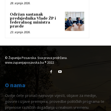
28. srpnja 2026.
Održan sastanak
predsjednika Vlade ŽP i
federalnog ministra
pravde
23. srpnja 2026.
© Županija Posavska. Sva prava pridržana.
www.zupanijaposavska.ba ® 2022
O nama
Ovdje ćete pronaći najnovije vijesti, objave za medije,
govore i izjave premijera, provedbe političkih programa te
prijenose različitih događanja u realnom vremenu.