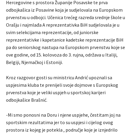
Hercegovine s prostora Županije Posavske te prva
odbojkašica iz Posavine koja je sudjelovala na Europskom
prvenstvu u odbojci. Učenica trećeg razreda srednje škole u
Orašju i najmlađa A reprezentativka BiH sudjelovala je u
svim selekcijama reprezentacije, od juniorske
reprezentativke i kapetanice kadetske reprezentacije BiH
pa do seniorskog nastupa na Europskom prvenstvu koje se
ove godine, od 15. kolovoza do 3. rujna, održava u Italiji,
Belgiji, Njemačkoj i Estoniji.
Kroz razgovor gosti su ministricu Andrić upoznali sa
uspjesima kluba te prenijeli svoje dojmove s Europskog
prvenstva koje je veliki uspjeh u sportskoj karijeri
odbojkašice Brašnić.
-Mi smo ponosni na Doru i njene uspjehe, čestitam joj na
sportskim rezultatima jer to su uspjesi i cijelog ovog
prostora iz kojeg je potekla , područje koje je iznjedrilo