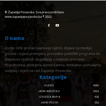
© Županija Posavska. Sva prava pridržana.
www.zupanijaposavska.ba ® 2022
O nama
Ovdje ćete pronaći najnovije vijesti, objave za medije,
govore i izjave premijera, provedbe političkih programa te
prijenose različitih događanja u realnom vremenu.
Prijedlozima, pitanjima, komentarima, kritikama i pohvalama
sudjeluj i utječi na rad Županije Posavske.
Kategorije
VIJESTI
4591
JAVNI NATJEČAJI
1014
IZVJEŠĆA MUP-A
920
JAVNI POZIVI
352