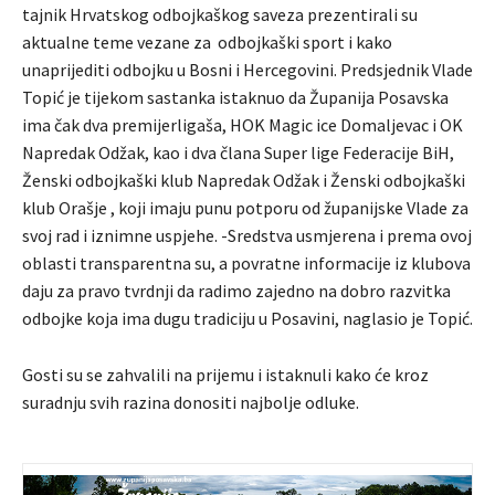
tajnik Hrvatskog odbojkaškog saveza prezentirali su
aktualne teme vezane za odbojkaški sport i kako
unaprijediti odbojku u Bosni i Hercegovini. Predsjednik Vlade
Topić je tijekom sastanka istaknuo da Županija Posavska
ima čak dva premijerligaša, HOK Magic ice Domaljevac i OK
Napredak Odžak, kao i dva člana Super lige Federacije BiH,
Ženski odbojkaški klub Napredak Odžak i Ženski odbojkaški
klub Orašje , koji imaju punu potporu od županijske Vlade za
svoj rad i iznimne uspjehe. -Sredstva usmjerena i prema ovoj
oblasti transparentna su, a povratne informacije iz klubova
daju za pravo tvrdnji da radimo zajedno na dobro razvitka
odbojke koja ima dugu tradiciju u Posavini, naglasio je Topić.
Gosti su se zahvalili na prijemu i istaknuli kako će kroz
suradnju svih razina donositi najbolje odluke.