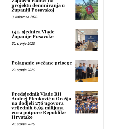
Započeli radovi na
projektu deminiranja u
Županiji Posavskoj
3. kolovoza 2026.
141. sjednica Vlade
Županije Posavske
30. srpnja 2026.
Polaganje svečane prisege
29. srpnja 2026.
Predsjednik Vlade RH
Andrej Plenković u Orašju
na dodjeli 276 ugovora
vrijednih 6,95 milijuna
eura potpore Republike
Hrvatske
28. srpnja 2026.