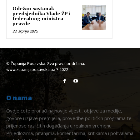
Održan sastanak
predsjednika Vlade ŽP i
federalnog ministra
pravde
23. srpnja 2026.
© Županija Posavska. Sva prava pridržana.
www.zupanijaposavska.ba ® 2022
O nama
Ovdje ćete pronaći najnovije vijesti, objave za medije,
govore i izjave premijera, provedbe političkih programa te
prijenose različitih događanja u realnom vremenu.
Prijedlozima, pitanjima, komentarima, kritikama i pohvalama