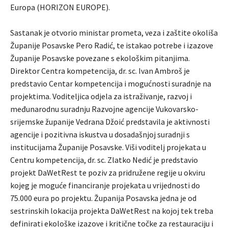
Europa (HORIZON EUROPE).
Sastanak je otvorio ministar prometa, veza i zaštite okoliša
Županije Posavske Pero Radić, te istakao potrebe i izazove
Županije Posavske povezane s ekološkim pitanjima.
Direktor Centra kompetencija, dr. sc. Ivan Ambroš je
predstavio Centar kompetencija i mogućnosti suradnje na
projektima. Voditeljica odjela za istraživanje, razvoj i
međunarodnu suradnju Razvojne agencije Vukovarsko-
srijemske županije Vedrana Džoić predstavila je aktivnosti
agencije i pozitivna iskustva u dosadašnjoj suradnji s
institucijama Županije Posavske. Viši voditelj projekata u
Centru kompetencija, dr. sc. Zlatko Nedić je predstavio
projekt DaWetRest te poziv za pridružene regije u okviru
kojeg je moguće financiranje projekata u vrijednosti do
75.000 eura po projektu. Županija Posavska jedna je od
sestrinskih lokacija projekta DaWetRest na kojoj tek treba
definirati ekološke izazove i kritične točke za restauraciju i