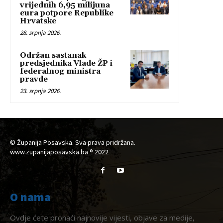
vrijednih 6,95 milijuna
eura potpore Republike
Hrvatske
28. srpnja 2026.
Održan sastanak
predsjednika Vlade ŽP i
federalnog ministra
pravde
23. srpnja 2026.
© Županija Posavska. Sva prava pridržana.
www.zupanijaposavska.ba ® 2022
O nama
Ovdje ćete pronaći najnovije vijesti, objave za medije,