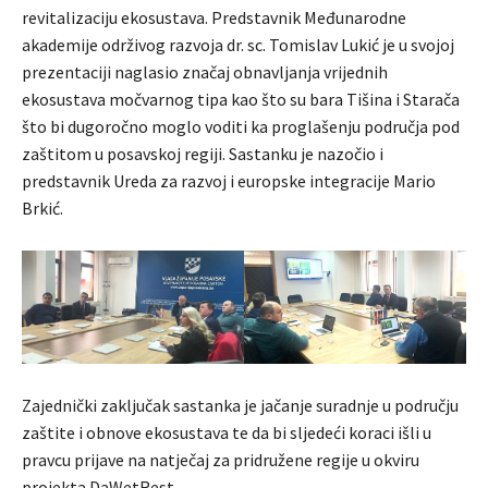
revitalizaciju ekosustava. Predstavnik Međunarodne
akademije održivog razvoja dr. sc. Tomislav Lukić je u svojoj
prezentaciji naglasio značaj obnavljanja vrijednih
ekosustava močvarnog tipa kao što su bara Tišina i Starača
što bi dugoročno moglo voditi ka proglašenju područja pod
zaštitom u posavskoj regiji. Sastanku je nazočio i
predstavnik Ureda za razvoj i europske integracije Mario
Brkić.
Zajednički zaključak sastanka je jačanje suradnje u području
zaštite i obnove ekosustava te da bi sljedeći koraci išli u
pravcu prijave na natječaj za pridružene regije u okviru
projekta DaWetRest.