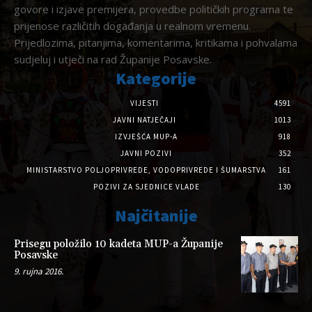
govore i izjave premijera, provedbe političkih programa te
prijenose različitih događanja u realnom vremenu.
Prijedlozima, pitanjima, komentarima, kritikama i pohvalama
sudjeluj i utječi na rad Županije Posavske.
Kategorije
VIJESTI
4591
JAVNI NATJEČAJI
1013
IZVJEŠĆA MUP-A
918
JAVNI POZIVI
352
MINISTARSTVO POLJOPRIVREDE, VODOPRIVREDE I ŠUMARSTVA
161
POZIVI ZA SJEDNICE VLADE
130
Najčitanije
Prisegu položilo 10 kadeta MUP-a Županije
Posavske
9. rujna 2016.