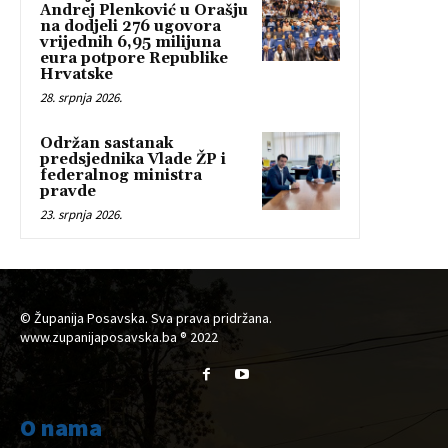
Andrej Plenković u Orašju
na dodjeli 276 ugovora
vrijednih 6,95 milijuna
eura potpore Republike
Hrvatske
28. srpnja 2026.
Održan sastanak
predsjednika Vlade ŽP i
federalnog ministra
pravde
23. srpnja 2026.
© Županija Posavska. Sva prava pridržana.
www.zupanijaposavska.ba ® 2022
O nama