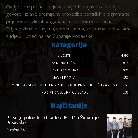
Ovdje ćete pronaći najnovije vijesti, objave za medije,
govore i izjave premijera, provedbe političkih programa te
prijenose različitih događanja u realnom vremenu.
Prijedlozima, pitanjima, komentarima, kritikama i pohvalama
sudjeluj i utječi na rad Županije Posavske.
Kategorije
VIJESTI
4591
JAVNI NATJEČAJI
1014
IZVJEŠĆA MUP-A
920
JAVNI POZIVI
352
MINISTARSTVO POLJOPRIVREDE, VODOPRIVREDE I ŠUMARSTVA
161
POZIVI ZA SJEDNICE VLADE
130
Najčitanije
Prisegu položilo 10 kadeta MUP-a Županije
Posavske
9. rujna 2016.