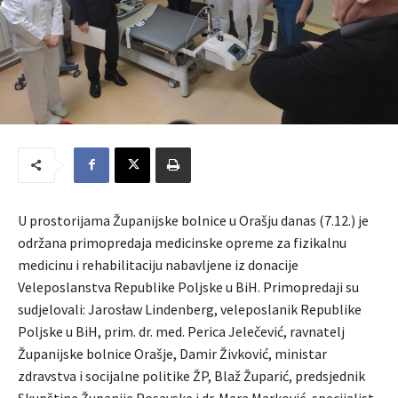
U prostorijama Županijske bolnice u Orašju danas (7.12.) je
održana primopredaja medicinske opreme za fizikalnu
medicinu i rehabilitaciju nabavljene iz donacije
Veleposlanstva Republike Poljske u BiH. Primopredaji su
sudjelovali: Jarosław Lindenberg, veleposlanik Republike
Poljske u BiH, prim. dr. med. Perica Jelečević, ravnatelj
Županijske bolnice Orašje, Damir Živković, ministar
zdravstva i socijalne politike ŽP, Blaž Župarić, predsjednik
Skupštine Županije Posavske i dr. Mara Marković, specijalist