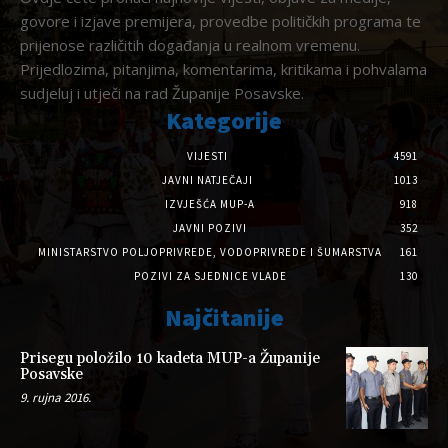
govore i izjave premijera, provedbe političkih programa te
prijenose različitih događanja u realnom vremenu.
Prijedlozima, pitanjima, komentarima, kritikama i pohvalama
sudjeluj i utječi na rad Županije Posavske.
Kategorije
VIJESTI
4591
JAVNI NATJEČAJI
1013
IZVJEŠĆA MUP-A
918
JAVNI POZIVI
352
MINISTARSTVO POLJOPRIVREDE, VODOPRIVREDE I ŠUMARSTVA
161
POZIVI ZA SJEDNICE VLADE
130
Najčitanije
Prisegu položilo 10 kadeta MUP-a Županije
Posavske
9. rujna 2016.