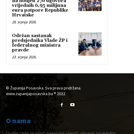
na dodjeli 276 ugovora
vrijednih 6,95 milijuna
eura potpore Republike
Hrvatske
28. srpnja 2026.
Održan sastanak
predsjednika Vlade ŽP i
federalnog ministra
pravde
23. srpnja 2026.
© Županija Posavska. Sva prava pridržana.
www.zupanijaposavska.ba ® 2022
O nama
Ovdje ćete pronaći najnovije vijesti, objave za medije,