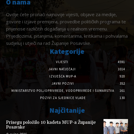
O nama
Ovdje ćete pronaći najnovije vijesti, objave za medije,
govore i izjave premijera, provedbe političkih programa te
prijenose različitih događanja u realnom vremenu.
Prijedlozima, pitanjima, komentarima, kritikama i pohvalama
sudjeluj i utječi na rad Županije Posavske.
Kategorije
VIJESTI
4591
JAVNI NATJEČAJI
1014
IZVJEŠĆA MUP-A
920
JAVNI POZIVI
352
MINISTARSTVO POLJOPRIVREDE, VODOPRIVREDE I ŠUMARSTVA
161
POZIVI ZA SJEDNICE VLADE
130
Najčitanije
Prisegu položilo 10 kadeta MUP-a Županije
Posavske