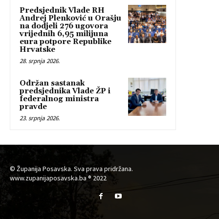
Predsjednik Vlade RH
Andrej Plenković u Orašju
na dodjeli 276 ugovora
vrijednih 6,95 milijuna
eura potpore Republike
Hrvatske
28. srpnja 2026.
Održan sastanak
predsjednika Vlade ŽP i
federalnog ministra
pravde
23. srpnja 2026.
© Županija Posavska. Sva prava pridržana.
www.zupanijaposavska.ba ® 2022